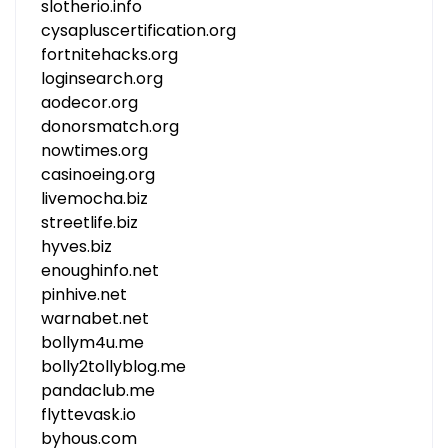
slotherio.info
cysapluscertification.org
fortnitehacks.org
loginsearch.org
aodecor.org
donorsmatch.org
nowtimes.org
casinoeing.org
livemocha.biz
streetlife.biz
hyves.biz
enoughinfo.net
pinhive.net
warnabet.net
bollym4u.me
bolly2tollyblog.me
pandaclub.me
flyttevask.io
byhous.com