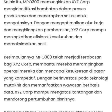
Selain itu, MPO300 memungkinkan XYZ Corp
mengidentifikasi hambatan dalam proses
produksinya dan menerapkan solusi untuk
mengatasinya. Dengan mengoptimalkan alur kerja
dan menghilangkan pemborosan, XYZ Corp mampu
meningkatkan efisiensi keseluruhan dan
memaksimalkan hasil.
Kesimpulannya, MPO300 telah menjadi terobosan
bagi XYZ Corp, membantu mereka merampingkan
operasi mereka dan mencapai kesuksesan di pasar
yang kompetitif. Dengan berinvestasi pada teknologi
mutakhir dan memanfaatkan wawasan berbasis
data, XYZ Corp mampu mengatasi tantangan dan
mendorong pertumbuhan bisnisnya.