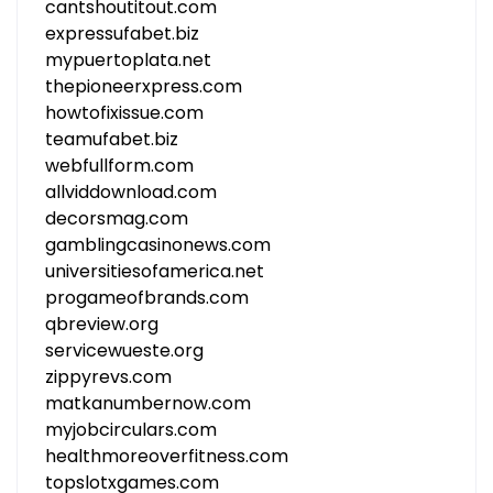
cantshoutitout.com
expressufabet.biz
mypuertoplata.net
thepioneerxpress.com
howtofixissue.com
teamufabet.biz
webfullform.com
allviddownload.com
decorsmag.com
gamblingcasinonews.com
universitiesofamerica.net
progameofbrands.com
qbreview.org
servicewueste.org
zippyrevs.com
matkanumbernow.com
myjobcirculars.com
healthmoreoverfitness.com
topslotxgames.com