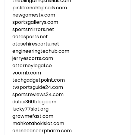
theblingblingshields.com
pinkfrenchtipnails.com
newgamestv.com
sportsgallerys.com
sportsmirrors.net
datasports.net
atasehirescortu.net
engineeringtechub.com
jerryescorts.com
attorneylegal.co
voomb.com
techgadgetpoint.com
tvsportsguide24.com
sportsreviews24.com
dubai360blog.com
lucky77slot.org
growmefast.com
mahkotahokislot.com
onlinecancerpharm.com