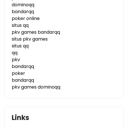
dominoqq
bandarqq
poker online
situs qq
pkv games bandarqq
situs pkv games
situs qq
qq
pkv
bandarqq
poker
bandarqq
pkv games dominoqq
Links