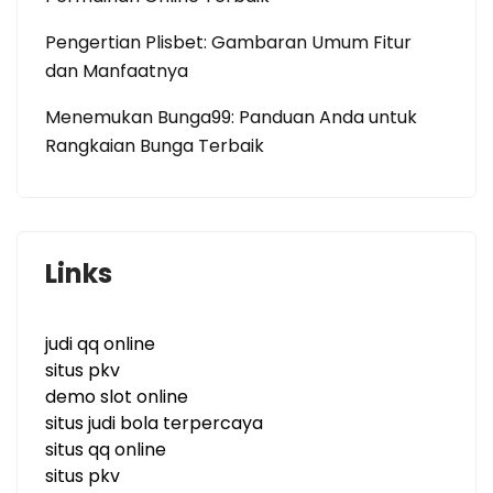
Pengertian Plisbet: Gambaran Umum Fitur
dan Manfaatnya
Menemukan Bunga99: Panduan Anda untuk
Rangkaian Bunga Terbaik
Links
judi qq online
situs pkv
demo slot online
situs judi bola terpercaya
situs qq online
situs pkv