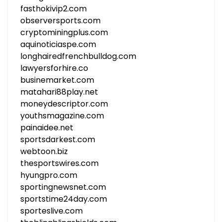
fasthokivip2.com
observersports.com
cryptominingplus.com
aquinoticiaspe.com
longhairedfrenchbulldog.com
lawyersforhire.co
businemarket.com
matahari88play.net
moneydescriptor.com
youthsmagazine.com
painaidee.net
sportsdarkest.com
webtoon.biz
thesportswires.com
hyungpro.com
sportingnewsnet.com
sportstime24day.com
sporteslive.com