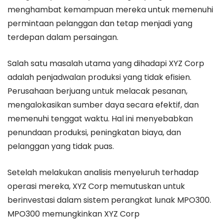
menghambat kemampuan mereka untuk memenuhi
permintaan pelanggan dan tetap menjadi yang
terdepan dalam persaingan.
Salah satu masalah utama yang dihadapi XYZ Corp
adalah penjadwalan produksi yang tidak efisien.
Perusahaan berjuang untuk melacak pesanan,
mengalokasikan sumber daya secara efektif, dan
memenuhi tenggat waktu. Hal ini menyebabkan
penundaan produksi, peningkatan biaya, dan
pelanggan yang tidak puas.
Setelah melakukan analisis menyeluruh terhadap
operasi mereka, XYZ Corp memutuskan untuk
berinvestasi dalam sistem perangkat lunak MPO300.
MPO300 memungkinkan XYZ Corp