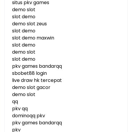
situs pkv games
demo slot
slot demo
demo slot zeus
slot demo
slot demo maxwin
slot demo
demo slot
slot demo
pkv games bandarqq
sbobet88 login
live draw hk tercepat
demo slot gacor
demo slot
qq
pkv qq
dominoqq pkv
pkv games bandarqq
pkv