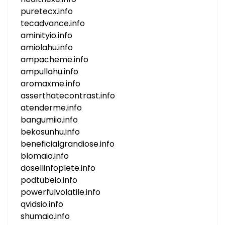
puretecx.info
tecadvance.info
aminityio.info
amiolahu.info
ampacheme.info
ampullahu.info
aromaxme.info
asserthatecontrast.info
atenderme.info
bangumiio.info
bekosunhu.info
beneficialgrandiose.info
blomaio.info
dosellinfoplete.info
podtubeio.info
powerfulvolatile.info
qvidsio.info
shumaio.info