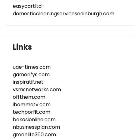
easycartltd-
domesticcleaningservicesedinburgh.com
Links
uae-times.com
gamerifys.com
inspiratif.net
vsmsnetworks.com
offthem.com
ibommatv.com
techporfit.com
bekasionline.com
nbusinessplan.com
greenlife360.com