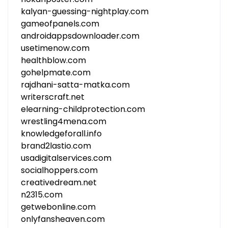
kalyan-guessing-nightplay.com
gameofpanels.com
androidappsdownloader.com
usetimenow.com
healthblow.com
gohelpmate.com
rajdhani-satta-matka.com
writerscraft.net
elearning-childprotection.com
wrestling4mena.com
knowledgeforall.info
brand2lastio.com
usadigitalservices.com
socialhoppers.com
creativedream.net
n2315.com
getwebonline.com
onlyfansheaven.com