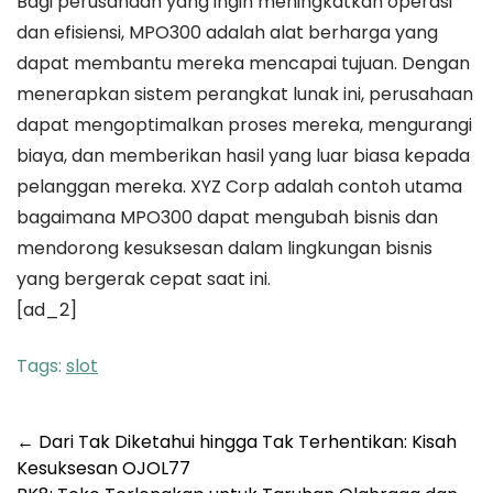
Bagi perusahaan yang ingin meningkatkan operasi
dan efisiensi, MPO300 adalah alat berharga yang
dapat membantu mereka mencapai tujuan. Dengan
menerapkan sistem perangkat lunak ini, perusahaan
dapat mengoptimalkan proses mereka, mengurangi
biaya, dan memberikan hasil yang luar biasa kepada
pelanggan mereka. XYZ Corp adalah contoh utama
bagaimana MPO300 dapat mengubah bisnis dan
mendorong kesuksesan dalam lingkungan bisnis
yang bergerak cepat saat ini.
[ad_2]
Tags:
slot
Post
←
Dari Tak Diketahui hingga Tak Terhentikan: Kisah
Kesuksesan OJOL77
navigation