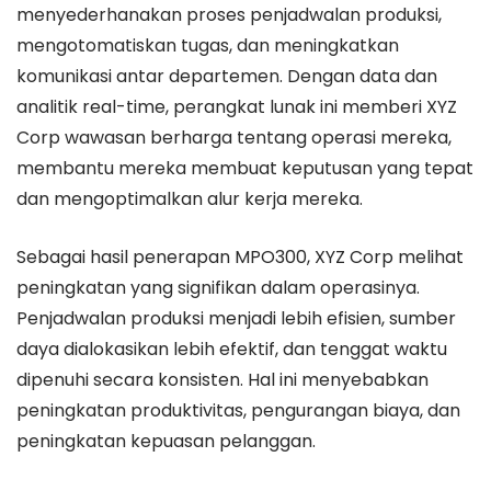
menyederhanakan proses penjadwalan produksi,
mengotomatiskan tugas, dan meningkatkan
komunikasi antar departemen. Dengan data dan
analitik real-time, perangkat lunak ini memberi XYZ
Corp wawasan berharga tentang operasi mereka,
membantu mereka membuat keputusan yang tepat
dan mengoptimalkan alur kerja mereka.
Sebagai hasil penerapan MPO300, XYZ Corp melihat
peningkatan yang signifikan dalam operasinya.
Penjadwalan produksi menjadi lebih efisien, sumber
daya dialokasikan lebih efektif, dan tenggat waktu
dipenuhi secara konsisten. Hal ini menyebabkan
peningkatan produktivitas, pengurangan biaya, dan
peningkatan kepuasan pelanggan.