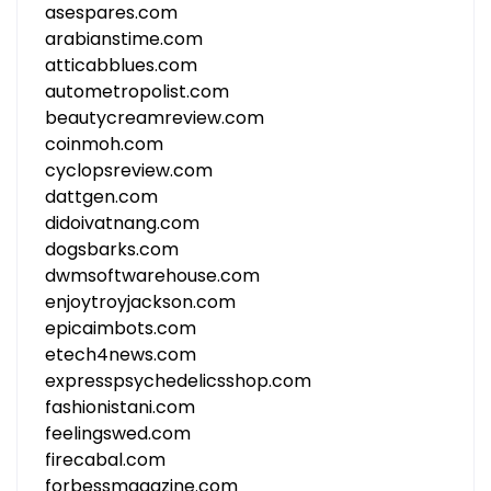
asespares.com
arabianstime.com
atticabblues.com
autometropolist.com
beautycreamreview.com
coinmoh.com
cyclopsreview.com
dattgen.com
didoivatnang.com
dogsbarks.com
dwmsoftwarehouse.com
enjoytroyjackson.com
epicaimbots.com
etech4news.com
expresspsychedelicsshop.com
fashionistani.com
feelingswed.com
firecabal.com
forbessmagazine.com