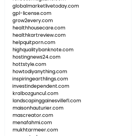
globalmarketlivetoday.com
gpl-license.com
grow2every.com
healthhousecare.com
healthkartreview.com
helpquitporn.com
highqualitybanknote.com
hostingnews24.com
hottstyle.com
howtodiyanything.com
inspiringearthlings.com
investindependent.com
kralbozguncu1.com
landscapinggainesvillefl.com
maisonhauturier.com
mascreator.com
menafahmi.com
mukhtarmeer.com