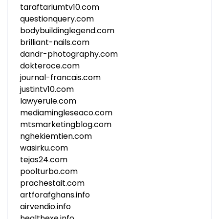
taraftariumtv10.com
questionquery.com
bodybuildinglegend.com
brilliant-nails.com
dandr-photography.com
dokteroce.com
journal-francais.com
justintv10.com
lawyerule.com
mediamingleseaco.com
mtsmarketingblog.com
nghekiemtien.com
wasirku.com
tejas24.com
poolturbo.com
prachestait.com
artforafghans.info
airvendio.info
healthexe.info