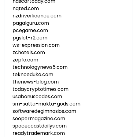
nascartoday.com
nqted.com
nzdriverlicence.com
pagalguru.com
pcegame.com
pgslot-r2.com
ws-expression.com
zchotels.com
zepfo.com
technologynews5.com
teknoeduka.com
thenews-blog.com
todaycryptotimes.com
usabonuscodes.com
sm-satta-makta-gods.com
softwaredegimnasios.com
soopermagazine.com
spacecoastdailys.com
readytrademark.com