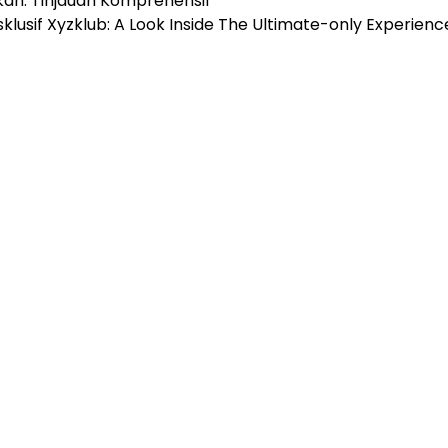
an: Tinjauan Komprehensif
lusif Xyzklub: A Look Inside The Ultimate-only Experien