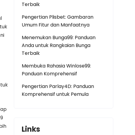
Terbaik
Pengertian Plisbet: Gambaran
l
Umum Fitur dan Manfaatnya
tuk
ni
Menemukan Bunga99: Panduan
Anda untuk Rangkaian Bunga
Terbaik
Membuka Rahasia Winlose99:
Panduan Komprehensif
ntuk
Pengertian Parlay4D: Panduan
Komprehensif untuk Pemula
dap
99
bih
Links