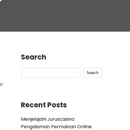
?
Search
Search
r:
Recent Posts
Menjelajahi Juruscasino:
Pengalaman Permainan Online