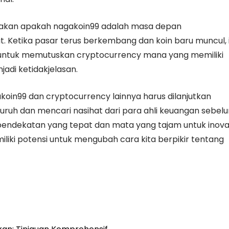
takan apakah nagakoin99 adalah masa depan
 Ketika pasar terus berkembang dan koin baru muncul, 
untuk memutuskan cryptocurrency mana yang memiliki
di ketidakjelasan.
koin99 dan cryptocurrency lainnya harus dilanjutkan
luruh dan mencari nasihat dari para ahli keuangan sebel
pendekatan yang tepat dan mata yang tajam untuk inovas
iki potensi untuk mengubah cara kita berpikir tentang