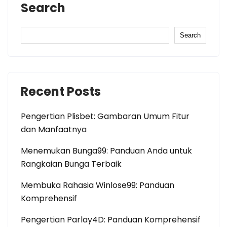
Search
Search
Recent Posts
Pengertian Plisbet: Gambaran Umum Fitur
dan Manfaatnya
Menemukan Bunga99: Panduan Anda untuk
Rangkaian Bunga Terbaik
Membuka Rahasia Winlose99: Panduan
Komprehensif
Pengertian Parlay4D: Panduan Komprehensif