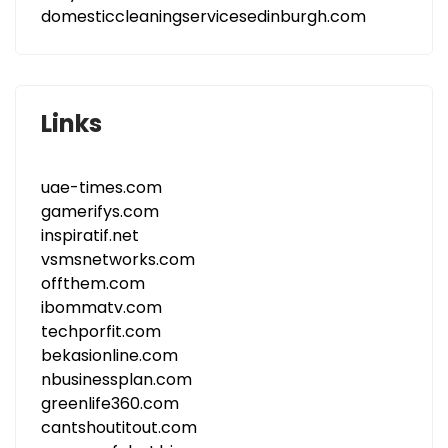
domesticcleaningservicesedinburgh.com
Links
uae-times.com
gamerifys.com
inspiratif.net
vsmsnetworks.com
offthem.com
ibommatv.com
techporfit.com
bekasionline.com
nbusinessplan.com
greenlife360.com
cantshoutitout.com