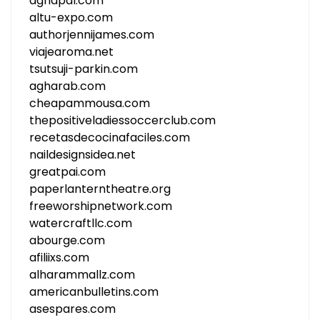
aghapal.com
altu-expo.com
authorjennijames.com
viajearoma.net
tsutsuji-parkin.com
agharab.com
cheapammousa.com
thepositiveladiessoccerclub.com
recetasdecocinafaciles.com
naildesignsidea.net
greatpai.com
paperlanterntheatre.org
freeworshipnetwork.com
watercraftllc.com
abourge.com
afiliixs.com
alharammallz.com
americanbulletins.com
asespares.com