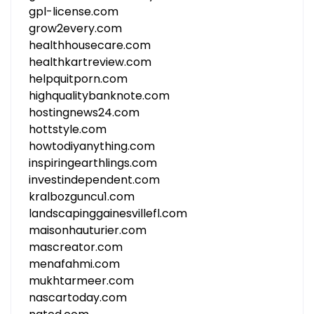
gpl-license.com
grow2every.com
healthhousecare.com
healthkartreview.com
helpquitporn.com
highqualitybanknote.com
hostingnews24.com
hottstyle.com
howtodiyanything.com
inspiringearthlings.com
investindependent.com
kralbozguncu1.com
landscapinggainesvillefl.com
maisonhauturier.com
mascreator.com
menafahmi.com
mukhtarmeer.com
nascartoday.com