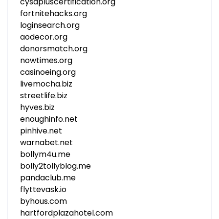
cysapluscertification.org
fortnitehacks.org
loginsearch.org
aodecor.org
donorsmatch.org
nowtimes.org
casinoeing.org
livemocha.biz
streetlife.biz
hyves.biz
enoughinfo.net
pinhive.net
warnabet.net
bollym4u.me
bolly2tollyblog.me
pandaclub.me
flyttevask.io
byhous.com
hartfordplazahotel.com