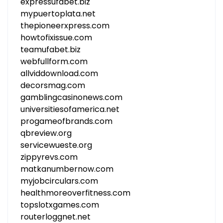
expressufabet.biz
mypuertoplata.net
thepioneerxpress.com
howtofixissue.com
teamufabet.biz
webfullform.com
allviddownload.com
decorsmag.com
gamblingcasinonews.com
universitiesofamerica.net
progameofbrands.com
qbreview.org
servicewueste.org
zippyrevs.com
matkanumbernow.com
myjobcirculars.com
healthmoreoverfitness.com
topslotxgames.com
routerloggnet.net