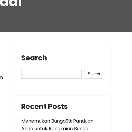
adai
Search
Search
rm
Recent Posts
Menemukan Bunga99: Panduan
Anda untuk Rangkaian Bunga