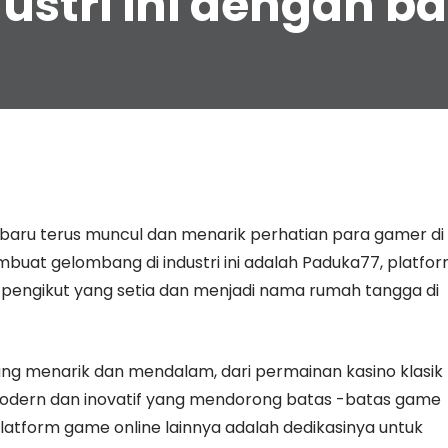
ustri ini dengan b
i baru terus muncul dan menarik perhatian para gamer di
embuat gelombang di industri ini adalah Paduka77, platfo
engikut yang setia dan menjadi nama rumah tangga di
 menarik dan mendalam, dari permainan kasino klasik
h modern dan inovatif yang mendorong batas -batas game
atform game online lainnya adalah dedikasinya untuk