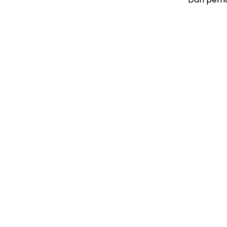
navigation