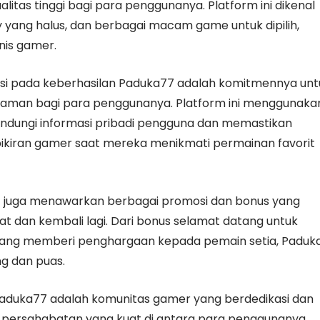
as tinggi bagi para penggunanya. Platform ini dikenal
yang halus, dan berbagai macam game untuk dipilih,
nis gamer.
busi pada keberhasilan Paduka77 adalah komitmennya unt
aman bagi para penggunanya. Platform ini menggunaka
ndungi informasi pribadi pengguna dan memastikan
ikiran gamer saat mereka menikmati permainan favorit
 juga menawarkan berbagai promosi dan bonus yang
 dan kembali lagi. Dari bonus selamat datang untuk
yang memberi penghargaan kepada pemain setia, Paduk
 dan puas.
Paduka77 adalah komunitas gamer yang berdedikasi dan
 persahabatan yang kuat di antara para penggunanya,