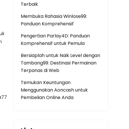
Terbaik
Membuka Rahasia Winlose99:
Panduan Komprehensif
uk
Pengertian Parlay4D: Panduan
n
Komprehensif untuk Pemula
Bersiaplah untuk Naik Level dengan
Tambang99: Destinasi Permainan
Terpanas di Web
Temukan Keuntungan
Menggunakan Aoncash untuk
a77
Pembelian Online Anda