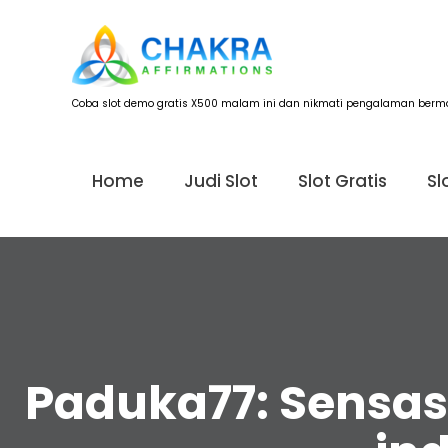
Skip
to
content
Coba slot demo gratis X500 malam ini dan nikmati pengalaman bermai
Home
Judi Slot
Slot Gratis
S
Paduka77: Sensas