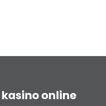
 kasino online