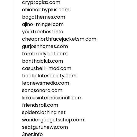
cryptoglax.com
ohiohobbyplus.com
bogothemes.com
ajino-mingei.com
yourfreehost.info
cheapnorthfacejacketsm.com
gurjoshhomes.com
tombradydiet.com
bonthaiclub.com
casusbelli-mod.com
bookplatesociety.com
lebnewsmedia.com
sonosonora.com
linkuusinternasional1.com
friendsroll.com
spiderclothing.net
wondergadgetsshop.com
seatgurunews.com
3net.info