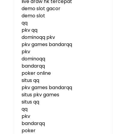
live draw hk tercepat
demo slot gacor
demo slot
qq
pkv qq
dominoqq pkv
pkv games bandarqq
pkv
dominoqq
bandarqq
poker online
situs qq
pkv games bandarqq
situs pkv games
situs qq
qq
pkv
bandarqq
poker