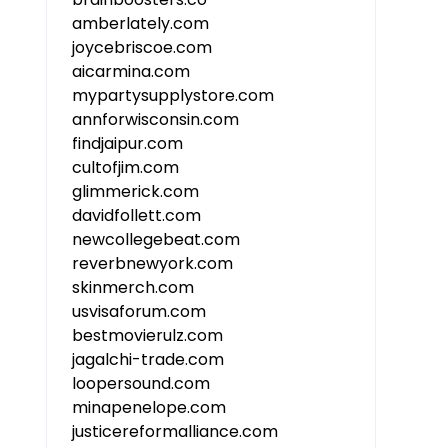
amberlately.com
joycebriscoe.com
aicarmina.com
mypartysupplystore.com
annforwisconsin.com
findjaipur.com
cultofjim.com
glimmerick.com
davidfollett.com
newcollegebeat.com
reverbnewyork.com
skinmerch.com
usvisaforum.com
bestmovierulz.com
jagalchi-trade.com
loopersound.com
minapenelope.com
justicereformalliance.com