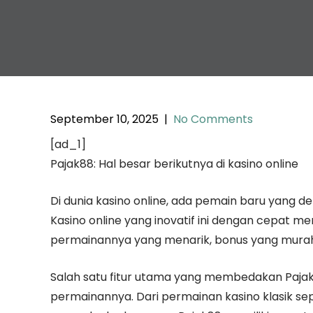
September 10, 2025
|
No Comments
[ad_1]
Pajak88: Hal besar berikutnya di kasino online
Di dunia kasino online, ada pemain baru yang 
Kasino online yang inovatif ini dengan cepat 
permainannya yang menarik, bonus yang murah
Salah satu fitur utama yang membedakan Pajak88
permainannya. Dari permainan kasino klasik sep