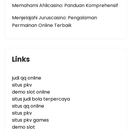
Memahami Ahlicasino: Panduan Komprehensif
Menjelajahi Juruscasino: Pengalaman
Permainan Online Terbaik
Links
judi qq online
situs pkv
demo slot online
situs judi bola terpercaya
situs qq online
situs pkv
situs pkv games
demo slot