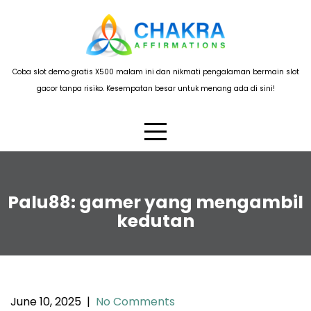
Skip
to
content
Coba slot demo gratis X500 malam ini dan nikmati pengalaman bermain slot
gacor tanpa risiko. Kesempatan besar untuk menang ada di sini!
Palu88: gamer yang mengambil
kedutan
June 10, 2025
|
No Comments