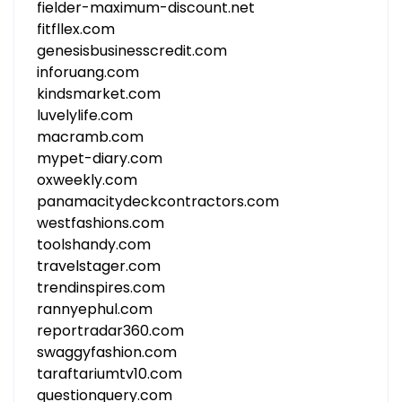
fielder-maximum-discount.net
fitfllex.com
genesisbusinesscredit.com
inforuang.com
kindsmarket.com
luvelylife.com
macramb.com
mypet-diary.com
oxweekly.com
panamacitydeckcontractors.com
westfashions.com
toolshandy.com
travelstager.com
trendinspires.com
rannyephul.com
reportradar360.com
swaggyfashion.com
taraftariumtv10.com
questionquery.com