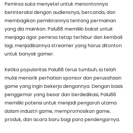
Pemirsa suka menyetel untuk menontonnya
berinteraksi dengan audiensnya, bercanda, dan
membagikan pemikirannya tentang permainan
yang dia mainkan. Palu88 memiliki bakat untuk
menjaga agar pemirsa tetap terhibur dan kembali
lagi, menjadikannya streamer yang harus ditonton
untuk banyak gamer.
Ketika popularitas Palu88 terus tumbuh, ia telah
mulai menarik perhatian sponsor dan perusahaan
game yang ingin bekerja dengannya. Dengan basis
penggemar yang besar dan berdedikasi, Palu88
memiliki potensi untuk menjadi pengaruh utama
dalam industri game, mempromosikan game,
produk, dan acara baru bagi para pendengarnya.