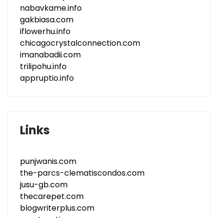
nabavkame.info
gakbiasa.com
iflowerhu.info
chicagocrystalconnection.com
imanabadii.com
trilipohu.info
appruptio.info
Links
punjwanis.com
the-parcs-clematiscondos.com
jusu-gb.com
thecarepet.com
blogwriterplus.com