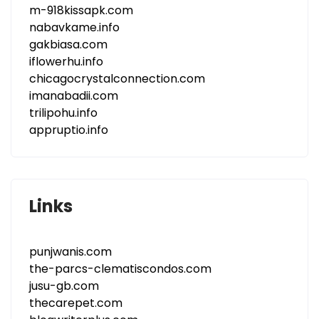
m-918kissapk.com
nabavkame.info
gakbiasa.com
iflowerhu.info
chicagocrystalconnection.com
imanabadii.com
trilipohu.info
appruptio.info
Links
punjwanis.com
the-parcs-clematiscondos.com
jusu-gb.com
thecarepet.com