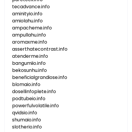
tecadvance.info
aminityio.info
amiolahu.info
ampacheme.info
ampullahu.info
aromaxme.info
asserthatecontrast.info
atenderme.info
bangumiio.info
bekosunhu.info
beneficialgrandiose.info
blomaio.info
dosellinfoplete.info
podtubeio.info
powerfulvolatile.info
qvidsio.info
shumaio.info
slotherio.info