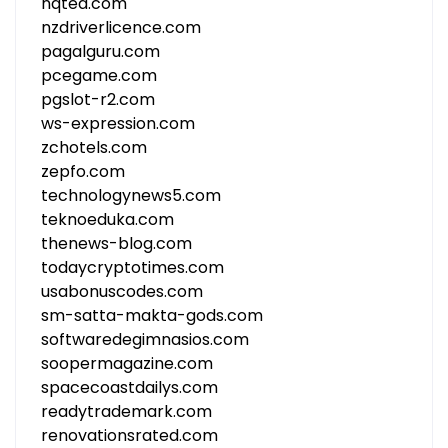
nqted.com
nzdriverlicence.com
pagalguru.com
pcegame.com
pgslot-r2.com
ws-expression.com
zchotels.com
zepfo.com
technologynews5.com
teknoeduka.com
thenews-blog.com
todaycryptotimes.com
usabonuscodes.com
sm-satta-makta-gods.com
softwaredegimnasios.com
soopermagazine.com
spacecoastdailys.com
readytrademark.com
renovationsrated.com