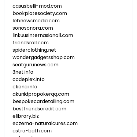
casusbelli-mod.com
bookplatesociety.com
lebnewsmedia.com
sonosonora.com
linkuusinternasional1.com
friendsroll.com
spiderclothing.net
wondergadgetsshop.com
seatgurunews.com
3net.info
codeplex.info
okena.info
akunidpropokerqq.com
bespokecardetailing.com
bestfriendscredit.com
elibrary.biz
eczema-naturalcures.com
astro-bath.com