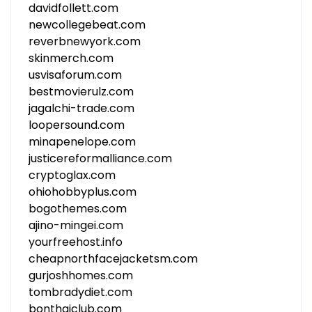
davidfollett.com
newcollegebeat.com
reverbnewyork.com
skinmerch.com
usvisaforum.com
bestmovierulz.com
jagalchi-trade.com
loopersound.com
minapenelope.com
justicereformalliance.com
cryptoglax.com
ohiohobbyplus.com
bogothemes.com
ajino-mingei.com
yourfreehost.info
cheapnorthfacejacketsm.com
gurjoshhomes.com
tombradydiet.com
bonthaiclub.com