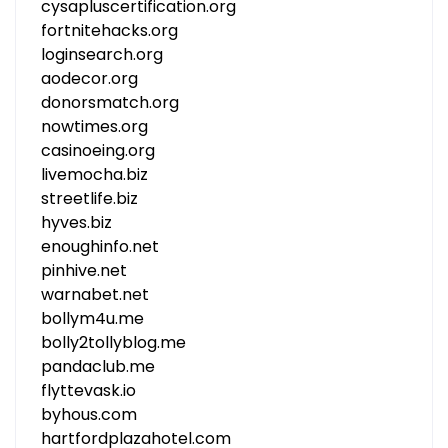
cysapluscertification.org
fortnitehacks.org
loginsearch.org
aodecor.org
donorsmatch.org
nowtimes.org
casinoeing.org
livemocha.biz
streetlife.biz
hyves.biz
enoughinfo.net
pinhive.net
warnabet.net
bollym4u.me
bolly2tollyblog.me
pandaclub.me
flyttevask.io
byhous.com
hartfordplazahotel.com