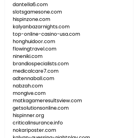
dantella6.com
slotsgamesone.com
hispinzone.com
kalyanbazarnights.com
top-online-casino-usa.com
honghuidoor.com
flowingtravel.com
nineniki.com
brandiospecialists.com
medicalcare7.com
adtennaball.com
nabzah.com
mongive.com
matkagameresultsview.com
getsolutionsonline.com
hispinner.org
criticalinsurance.info
nokariposter.com
kalyan-guessing-nightplay.com