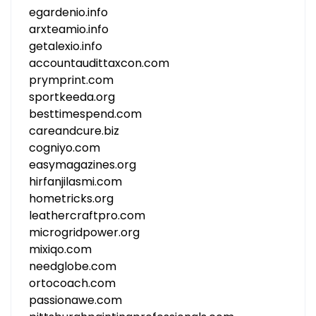
egardenio.info
arxteamio.info
getalexio.info
accountaudittaxcon.com
prymprint.com
sportkeeda.org
besttimespend.com
careandcure.biz
cogniyo.com
easymagazines.org
hirfanjilasmi.com
hometricks.org
leathercraftpro.com
microgridpower.org
mixiqo.com
needglobe.com
ortocoach.com
passionawe.com