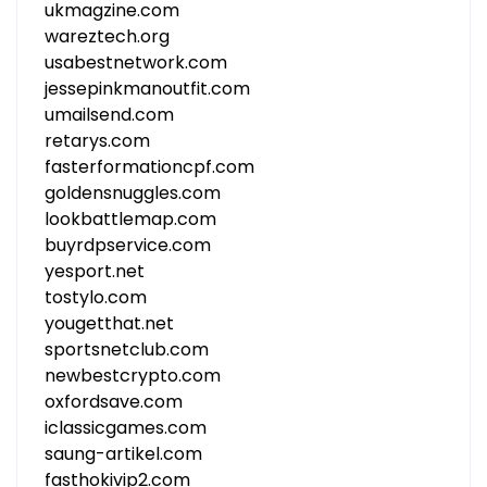
ukmagzine.com
wareztech.org
usabestnetwork.com
jessepinkmanoutfit.com
umailsend.com
retarys.com
fasterformationcpf.com
goldensnuggles.com
lookbattlemap.com
buyrdpservice.com
yesport.net
tostylo.com
yougetthat.net
sportsnetclub.com
newbestcrypto.com
oxfordsave.com
iclassicgames.com
saung-artikel.com
fasthokivip2.com