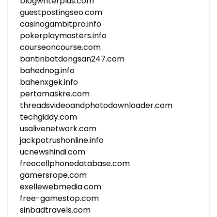
blogwriterplus.com
guestpostingseo.com
casinogambitpro.info
pokerplaymasters.info
courseoncourse.com
bantinbatdongsan247.com
bahednog.info
bahenxgek.info
pertamaskre.com
threadsvideoandphotodownloader.com
techgiddy.com
usalivenetwork.com
jackpotrushonline.info
ucnewshindi.com
freecellphonedatabase.com
gamersrope.com
exellewebmedia.com
free-gamestop.com
sinbadtravels.com