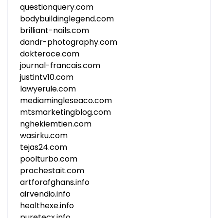
questionquery.com
bodybuildinglegend.com
brilliant-nails.com
dandr-photography.com
dokteroce.com
journal-francais.com
justintv10.com
lawyerule.com
mediamingleseaco.com
mtsmarketingblog.com
nghekiemtien.com
wasirku.com
tejas24.com
poolturbo.com
prachestait.com
artforafghans.info
airvendio.info
healthexe.info
puretecx.info