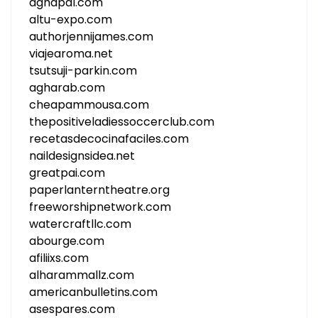
aghapal.com
altu-expo.com
authorjennijames.com
viajearoma.net
tsutsuji-parkin.com
agharab.com
cheapammousa.com
thepositiveladiessoccerclub.com
recetasdecocinafaciles.com
naildesignsidea.net
greatpai.com
paperlanterntheatre.org
freeworshipnetwork.com
watercraftllc.com
abourge.com
afiliixs.com
alharammallz.com
americanbulletins.com
asespares.com