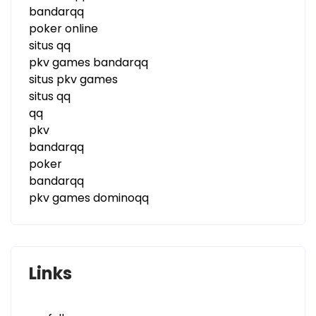
bandarqq
poker online
situs qq
pkv games bandarqq
situs pkv games
situs qq
qq
pkv
bandarqq
poker
bandarqq
pkv games dominoqq
Links