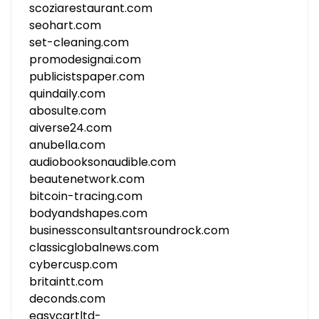
scoziarestaurant.com
seohart.com
set-cleaning.com
promodesignai.com
publicistspaper.com
quindaily.com
abosulte.com
aiverse24.com
anubella.com
audiobooksonaudible.com
beautenetwork.com
bitcoin-tracing.com
bodyandshapes.com
businessconsultantsroundrock.com
classicglobalnews.com
cybercusp.com
britaintt.com
deconds.com
easycartltd-