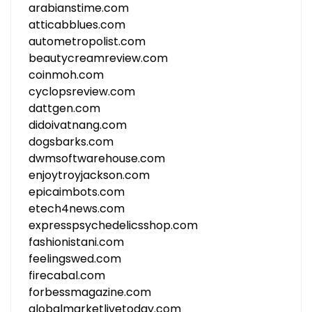
arabianstime.com
atticabblues.com
autometropolist.com
beautycreamreview.com
coinmoh.com
cyclopsreview.com
dattgen.com
didoivatnang.com
dogsbarks.com
dwmsoftwarehouse.com
enjoytroyjackson.com
epicaimbots.com
etech4news.com
expresspsychedelicsshop.com
fashionistani.com
feelingswed.com
firecabal.com
forbessmagazine.com
globalmarketlivetoday.com