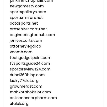
pinkfrenchtipnails.com
newgamestv.com
sportsgallerys.com
sportsmirrors.net
datasports.net
atasehirescortu.net
engineeringtechub.com
jerryescorts.com
attorneylegal.co
voomb.com
techgadgetpoint.com
tvsportsguide24.com
sportsreviews24.com
dubai360blog.com
lucky77slot.org
growmefast.com
mahkotahokislot.com
onlinecancerpharm.com
ufalek.org