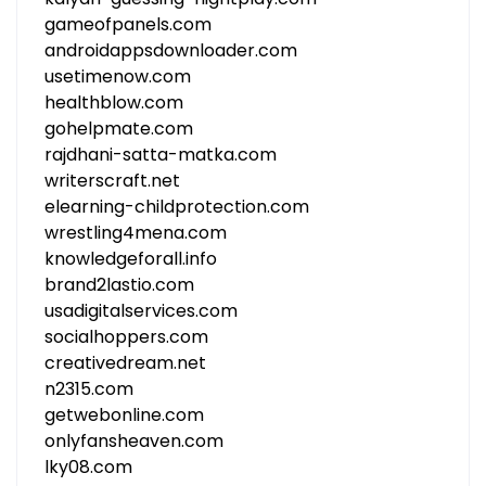
gameofpanels.com
androidappsdownloader.com
usetimenow.com
healthblow.com
gohelpmate.com
rajdhani-satta-matka.com
writerscraft.net
elearning-childprotection.com
wrestling4mena.com
knowledgeforall.info
brand2lastio.com
usadigitalservices.com
socialhoppers.com
creativedream.net
n2315.com
getwebonline.com
onlyfansheaven.com
lky08.com