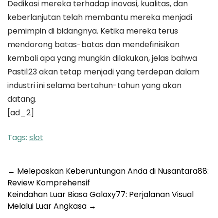
Dedikasi mereka terhadap inovasi, kualitas, dan
keberlanjutan telah membantu mereka menjadi
pemimpin di bidangnya. Ketika mereka terus
mendorong batas-batas dan mendefinisikan
kembali apa yang mungkin dilakukan, jelas bahwa
Pasti123 akan tetap menjadi yang terdepan dalam
industri ini selama bertahun-tahun yang akan
datang.
[ad_2]
Tags:
slot
Post
←
Melepaskan Keberuntungan Anda di Nusantara88:
Review Komprehensif
navigation
Keindahan Luar Biasa Galaxy77: Perjalanan Visual
Melalui Luar Angkasa
→