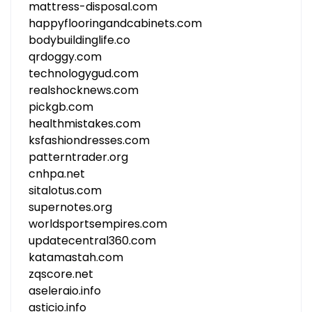
mattress-disposal.com
happyflooringandcabinets.com
bodybuildinglife.co
qrdoggy.com
technologygud.com
realshocknews.com
pickgb.com
healthmistakes.com
ksfashiondresses.com
patterntrader.org
cnhpa.net
sitalotus.com
supernotes.org
worldsportsempires.com
updatecentral360.com
katamastah.com
zqscore.net
aseleraio.info
asticio.info