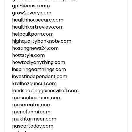
gpl-license.com
grow2every.com
healthhousecare.com
healthkartreview.com
helpquitporn.com
highqualitybanknote.com
hostingnews24.com
hottstyle.com
howtodiyanything.com
inspiringearthlings.com
investindependent.com
kralbozguncu1.com
landscapinggainesvillefl.com
maisonhauturier.com
mascreator.com
menafahmi.com
mukhtarmeer.com
nascartoday.com