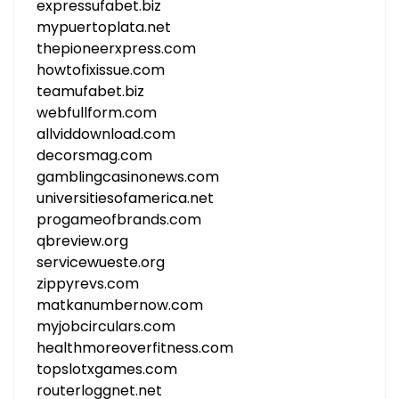
expressufabet.biz
mypuertoplata.net
thepioneerxpress.com
howtofixissue.com
teamufabet.biz
webfullform.com
allviddownload.com
decorsmag.com
gamblingcasinonews.com
universitiesofamerica.net
progameofbrands.com
qbreview.org
servicewueste.org
zippyrevs.com
matkanumbernow.com
myjobcirculars.com
healthmoreoverfitness.com
topslotxgames.com
routerloggnet.net