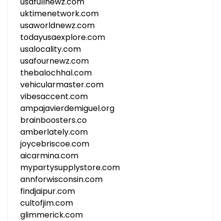
usafullnewz.com
uktimenetwork.com
usaworldnewz.com
todayusaexplore.com
usalocality.com
usafournewz.com
thebalochhal.com
vehicularmaster.com
vibesaccent.com
ampajavierdemiguel.org
brainboosters.co
amberlately.com
joycebriscoe.com
aicarmina.com
mypartysupplystore.com
annforwisconsin.com
findjaipur.com
cultofjim.com
glimmerick.com