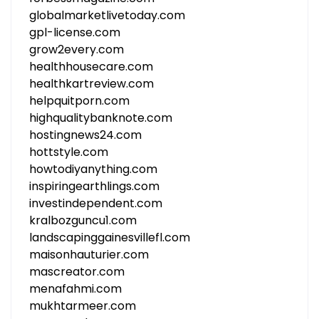
globalmarketlivetoday.com
gpl-license.com
grow2every.com
healthhousecare.com
healthkartreview.com
helpquitporn.com
highqualitybanknote.com
hostingnews24.com
hottstyle.com
howtodiyanything.com
inspiringearthlings.com
investindependent.com
kralbozguncu1.com
landscapinggainesvillefl.com
maisonhauturier.com
mascreator.com
menafahmi.com
mukhtarmeer.com