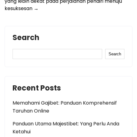
yang lebih dekat pada perjalanan pendiri menuju
kesuksesan
→
Search
Search
Recent Posts
Memahami Gajibet: Panduan Komprehensif
Taruhan Online
Panduan Utama Majestibet: Yang Perlu Anda
Ketahui