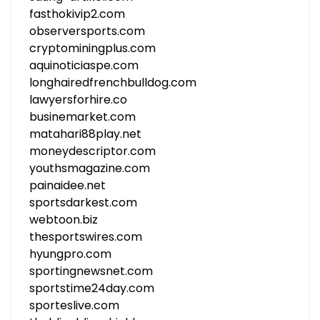
fasthokivip2.com
observersports.com
cryptominingplus.com
aquinoticiaspe.com
longhairedfrenchbulldog.com
lawyersforhire.co
businemarket.com
matahari88play.net
moneydescriptor.com
youthsmagazine.com
painaidee.net
sportsdarkest.com
webtoon.biz
thesportswires.com
hyungpro.com
sportingnewsnet.com
sportstime24day.com
sporteslive.com