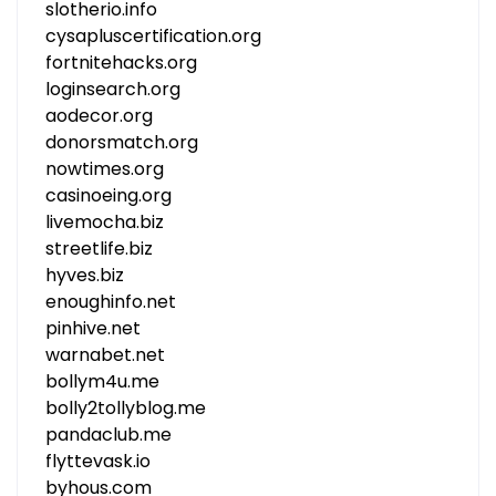
slotherio.info
cysapluscertification.org
fortnitehacks.org
loginsearch.org
aodecor.org
donorsmatch.org
nowtimes.org
casinoeing.org
livemocha.biz
streetlife.biz
hyves.biz
enoughinfo.net
pinhive.net
warnabet.net
bollym4u.me
bolly2tollyblog.me
pandaclub.me
flyttevask.io
byhous.com