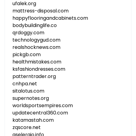
ufalek.org
mattress-disposal.com
happyflooringandcabinets.com
bodybuildinglife.co
qrdoggy.com
technologygud.com
realshocknews.com
pickgb.com
healthmistakes.com
ksfashiondresses.com
patterntrader.org
cnhpa.net
sitalotus.com
supernotes.org
worldsportsempires.com
updatecentral360.com
katamastah.com
zqscore.net
aseleraio.info