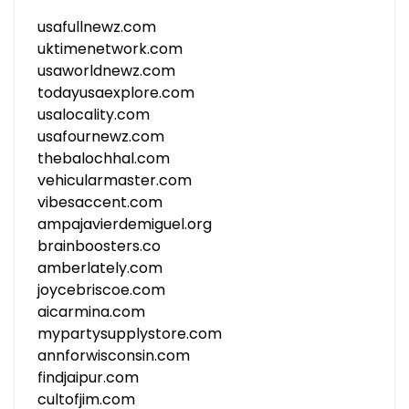
usafullnewz.com
uktimenetwork.com
usaworldnewz.com
todayusaexplore.com
usalocality.com
usafournewz.com
thebalochhal.com
vehicularmaster.com
vibesaccent.com
ampajavierdemiguel.org
brainboosters.co
amberlately.com
joycebriscoe.com
aicarmina.com
mypartysupplystore.com
annforwisconsin.com
findjaipur.com
cultofjim.com