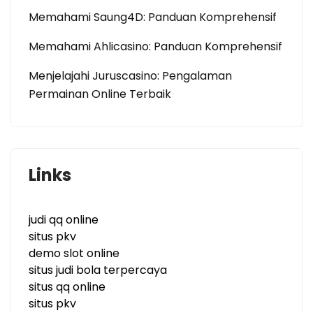
Memahami Saung4D: Panduan Komprehensif
Memahami Ahlicasino: Panduan Komprehensif
Menjelajahi Juruscasino: Pengalaman
Permainan Online Terbaik
Links
judi qq online
situs pkv
demo slot online
situs judi bola terpercaya
situs qq online
situs pkv