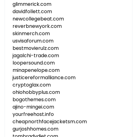
glimmerick.com
davidfollett.com
newcollegebeat.com
reverbnewyork.com
skinmerch.com
usvisaforum.com
bestmovierulz.com
jagalchi-trade.com
loopersound.com
minapenelope.com
justicereformalliance.com
cryptoglax.com
ohiohobbyplus.com
bogothemes.com
ajino-mingei.com
yourfreehost.info
cheapnorthfacejacketsm.com
gurjoshhomes.com
tombradydiet.com