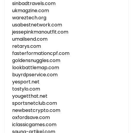
sinbadtravels.com
ukmagzine.com
wareztech.org
usabestnetwork.com
jessepinkmanoutfit.com
umailsend.com
retarys.com
fasterformationcpf.com
goldensnuggles.com
lookbattlemap.com
buyrdpservice.com
yesport.net
tostylo.com
yougetthat.net
sportsnetclub.com
newbestcrypto.com
oxfordsave.com
iclassicgames.com
saung-artikel.com