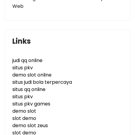
Web
Links
judi qq online
situs pkv
demo slot online
situs judi bola terpercaya
situs qq online
situs pkv
situs pkv games
demo slot
slot demo
demo slot zeus
slot demo