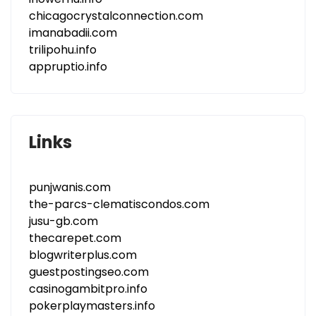
chicagocrystalconnection.com
imanabadii.com
trilipohu.info
appruptio.info
Links
punjwanis.com
the-parcs-clematiscondos.com
jusu-gb.com
thecarepet.com
blogwriterplus.com
guestpostingseo.com
casinogambitpro.info
pokerplaymasters.info