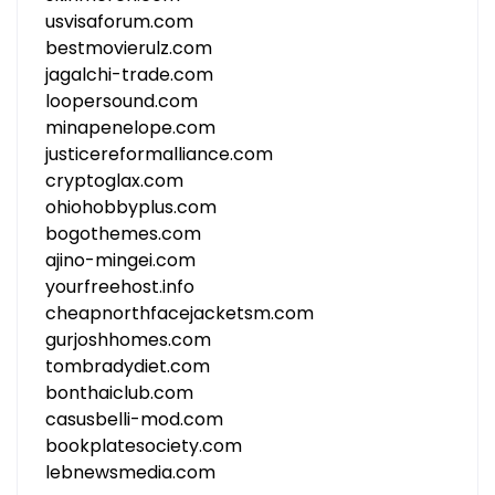
usvisaforum.com
bestmovierulz.com
jagalchi-trade.com
loopersound.com
minapenelope.com
justicereformalliance.com
cryptoglax.com
ohiohobbyplus.com
bogothemes.com
ajino-mingei.com
yourfreehost.info
cheapnorthfacejacketsm.com
gurjoshhomes.com
tombradydiet.com
bonthaiclub.com
casusbelli-mod.com
bookplatesociety.com
lebnewsmedia.com