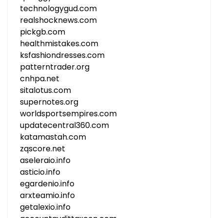
technologygud.com
realshocknews.com
pickgb.com
healthmistakes.com
ksfashiondresses.com
patterntrader.org
cnhpa.net
sitalotus.com
supernotes.org
worldsportsempires.com
updatecentral360.com
katamastah.com
zqscore.net
aseleraio.info
asticio.info
egardenio.info
arxteamio.info
getalexio.info