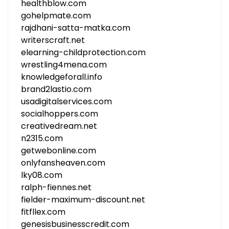
healthblow.com
gohelpmate.com
rajdhani-satta-matka.com
writerscraft.net
elearning-childprotection.com
wrestling4mena.com
knowledgeforall.info
brand2lastio.com
usadigitalservices.com
socialhoppers.com
creativedream.net
n2315.com
getwebonline.com
onlyfansheaven.com
lky08.com
ralph-fiennes.net
fielder-maximum-discount.net
fitfllex.com
genesisbusinesscredit.com