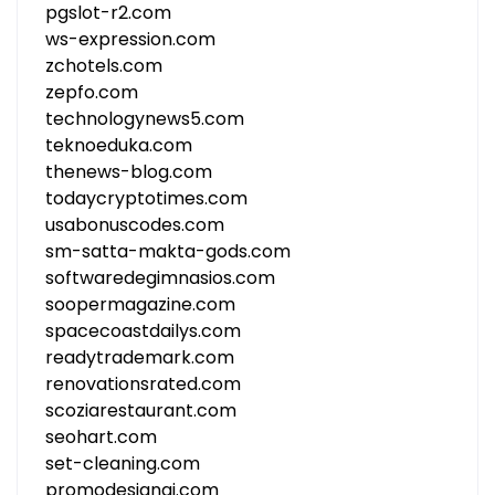
pgslot-r2.com
ws-expression.com
zchotels.com
zepfo.com
technologynews5.com
teknoeduka.com
thenews-blog.com
todaycryptotimes.com
usabonuscodes.com
sm-satta-makta-gods.com
softwaredegimnasios.com
soopermagazine.com
spacecoastdailys.com
readytrademark.com
renovationsrated.com
scoziarestaurant.com
seohart.com
set-cleaning.com
promodesignai.com