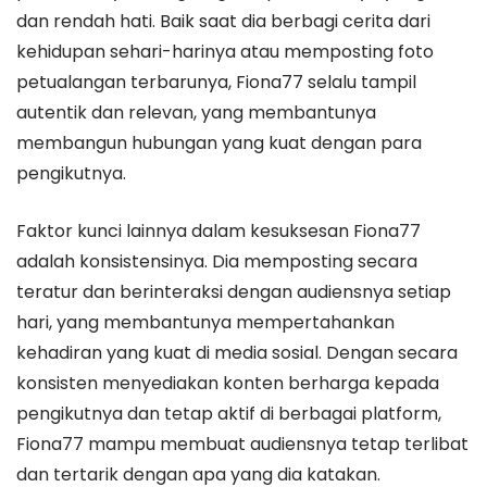
dan rendah hati. Baik saat dia berbagi cerita dari
kehidupan sehari-harinya atau memposting foto
petualangan terbarunya, Fiona77 selalu tampil
autentik dan relevan, yang membantunya
membangun hubungan yang kuat dengan para
pengikutnya.
Faktor kunci lainnya dalam kesuksesan Fiona77
adalah konsistensinya. Dia memposting secara
teratur dan berinteraksi dengan audiensnya setiap
hari, yang membantunya mempertahankan
kehadiran yang kuat di media sosial. Dengan secara
konsisten menyediakan konten berharga kepada
pengikutnya dan tetap aktif di berbagai platform,
Fiona77 mampu membuat audiensnya tetap terlibat
dan tertarik dengan apa yang dia katakan.