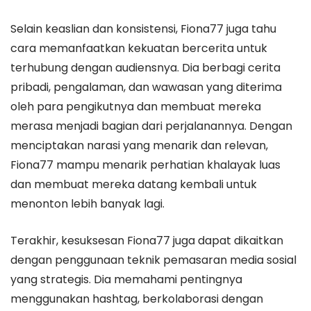
Selain keaslian dan konsistensi, Fiona77 juga tahu
cara memanfaatkan kekuatan bercerita untuk
terhubung dengan audiensnya. Dia berbagi cerita
pribadi, pengalaman, dan wawasan yang diterima
oleh para pengikutnya dan membuat mereka
merasa menjadi bagian dari perjalanannya. Dengan
menciptakan narasi yang menarik dan relevan,
Fiona77 mampu menarik perhatian khalayak luas
dan membuat mereka datang kembali untuk
menonton lebih banyak lagi.
Terakhir, kesuksesan Fiona77 juga dapat dikaitkan
dengan penggunaan teknik pemasaran media sosial
yang strategis. Dia memahami pentingnya
menggunakan hashtag, berkolaborasi dengan