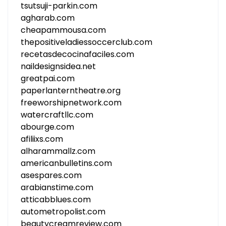
tsutsuji-parkin.com
agharab.com
cheapammousa.com
thepositiveladiessoccerclub.com
recetasdecocinafaciles.com
naildesignsidea.net
greatpai.com
paperlanterntheatre.org
freeworshipnetwork.com
watercraftllc.com
abourge.com
afiliixs.com
alharammallz.com
americanbulletins.com
asespares.com
arabianstime.com
atticabblues.com
autometropolist.com
beautycreamreview.com