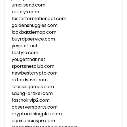
umailsend.com
retarys.com
fasterformationcpf.com
goldensnuggles.com
lookbattlemap.com
buyrdpservice.com
yesport.net
tostylo.com
yougetthat.net
sportsnetclub.com
newbestcrypto.com
oxfordsave.com
iclassicgames.com
saung-artikel.com
fasthokivip2.com
observersports.com
cryptominingplus.com
aquinoticiaspe.com