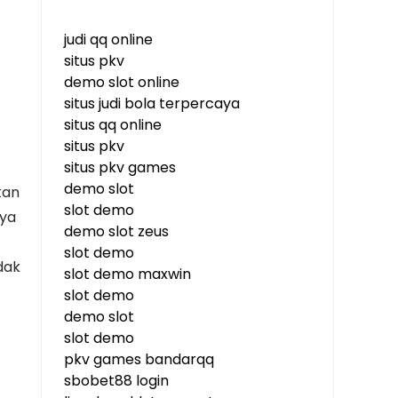
judi qq online
situs pkv
demo slot online
situs judi bola terpercaya
situs qq online
situs pkv
situs pkv games
demo slot
kan
slot demo
nya
demo slot zeus
slot demo
dak
slot demo maxwin
slot demo
demo slot
slot demo
pkv games bandarqq
sbobet88 login