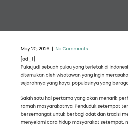
May 20, 2026
|
No Comments
[ad_1]
Pulaujudi, sebuah pulau yang terletak di Indo
ditemukan oleh wisatawan yang ingin merasakan
sejarahnya yang kaya, populasinya yang berag
Salah satu hal pertama yang akan menarik perh
ramah masyarakatnya. Penduduk setempat te
bersemangat untuk berbagi adat dan tradisi 
menyelami cara hidup masyarakat setempat, mul