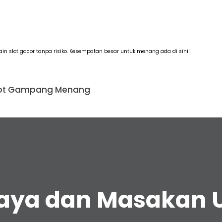
n slot gacor tanpa risiko. Kesempatan besar untuk menang ada di sini!
lot Gampang Menang
ya dan Masakan U