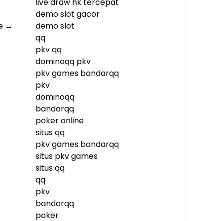
live draw hk tercepat
demo slot gacor
ne
→
demo slot
qq
pkv qq
dominoqq pkv
pkv games bandarqq
pkv
dominoqq
bandarqq
poker online
situs qq
pkv games bandarqq
situs pkv games
situs qq
qq
pkv
bandarqq
poker