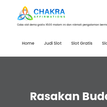
Skip
to
content
Coba slot demo gratis X500 malam ini dan nikmati pengalaman bermai
Home
Judi Slot
Slot Gratis
S
Rasakan Buda