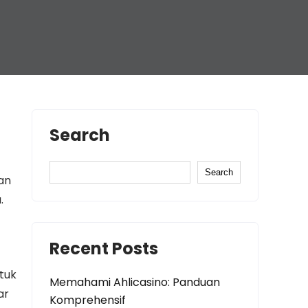
Search
Search
an
.
Recent Posts
tuk
Memahami Ahlicasino: Panduan
ar
Komprehensif