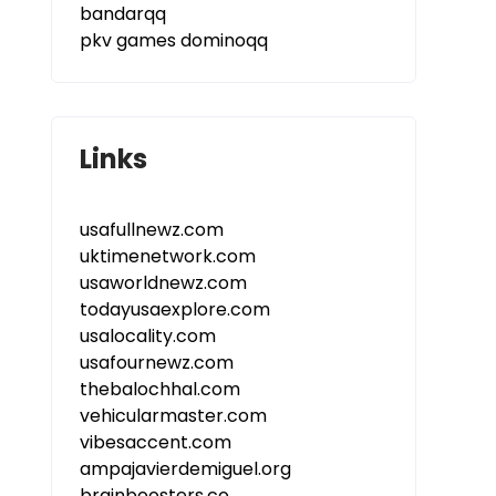
bandarqq
pkv games dominoqq
Links
usafullnewz.com
uktimenetwork.com
usaworldnewz.com
todayusaexplore.com
usalocality.com
usafournewz.com
thebalochhal.com
vehicularmaster.com
vibesaccent.com
ampajavierdemiguel.org
brainboosters.co