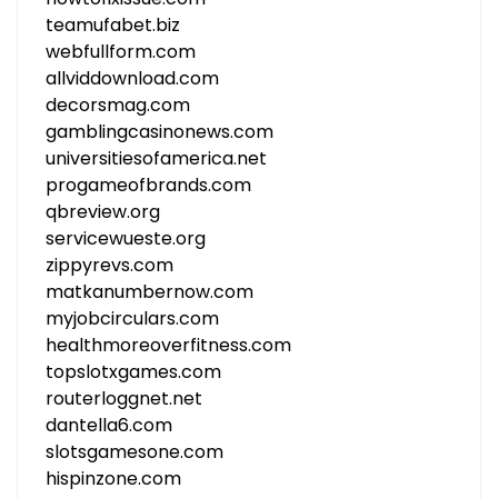
teamufabet.biz
webfullform.com
allviddownload.com
decorsmag.com
gamblingcasinonews.com
universitiesofamerica.net
progameofbrands.com
qbreview.org
servicewueste.org
zippyrevs.com
matkanumbernow.com
myjobcirculars.com
healthmoreoverfitness.com
topslotxgames.com
routerloggnet.net
dantella6.com
slotsgamesone.com
hispinzone.com