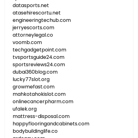
datasports.net
atasehirescortu.net
engineeringtechub.com
jerryescorts.com
attorneylegal.co
voomb.com
techgadgetpoint.com
tvsportsguide24.com
sportsreviews24.com
dubai360blog.com
lucky77slot.org
growmefast.com
mahkotahokislot.com
onlinecancerpharm.com
ufalek.org
mattress-disposal.com
happyflooringandcabinets.com
bodybuildinglife.co