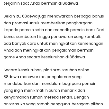
terjamin saat Anda bermain di 88dewa.
Selain itu, 88dewa juga menawarkan berbagai bonus
dan promosi untuk memberikan penghargaan
kepada pemain setia dan menarik pemain baru. Dari
bonus sambutan hingga penawaran uang kembali,
ada banyak cara untuk meningkatkan kemenangan
Anda dan meningkatkan pengalaman bermain
game Anda secara keseluruhan di 88dewa.
Secara keseluruhan, platform taruhan online
88dewa menawarkan pengalaman yang
mendebarkan dan mendalam bagi para pemain
yang ingin menikmati hiburan menarik dari
kenyamanan rumah mereka sendiri. Dengan
antarmuka yang ramah pengguna, beragam pilihan