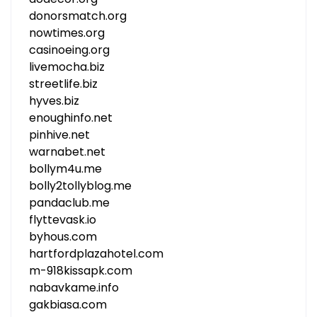
donorsmatch.org
nowtimes.org
casinoeing.org
livemocha.biz
streetlife.biz
hyves.biz
enoughinfo.net
pinhive.net
warnabet.net
bollym4u.me
bolly2tollyblog.me
pandaclub.me
flyttevask.io
byhous.com
hartfordplazahotel.com
m-918kissapk.com
nabavkame.info
gakbiasa.com