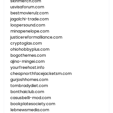
skinmerch.com
usvisaforum.com
bestmovierulz.com
jagalchi-trade.com
loopersound.com
minapenelope.com
justicereformalliance.com
cryptoglax.com
ohiohobbyplus.com
bogothemes.com
ajino-mingei.com
yourfreehost.info
cheapnorthfacejacketsm.com
gurjoshhomes.com
tombradydiet.com
bonthaiclub.com
casusbelli-mod.com
bookplatesociety.com
lebnewsmedia.com