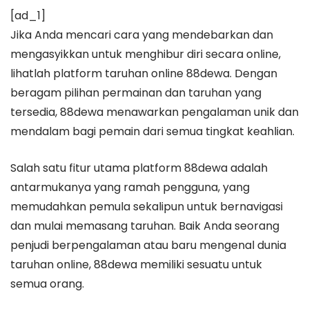
[ad_1]
Jika Anda mencari cara yang mendebarkan dan
mengasyikkan untuk menghibur diri secara online,
lihatlah platform taruhan online 88dewa. Dengan
beragam pilihan permainan dan taruhan yang
tersedia, 88dewa menawarkan pengalaman unik dan
mendalam bagi pemain dari semua tingkat keahlian.
Salah satu fitur utama platform 88dewa adalah
antarmukanya yang ramah pengguna, yang
memudahkan pemula sekalipun untuk bernavigasi
dan mulai memasang taruhan. Baik Anda seorang
penjudi berpengalaman atau baru mengenal dunia
taruhan online, 88dewa memiliki sesuatu untuk
semua orang.