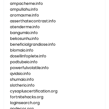
ampacheme.info
ampullahu.info
aromaxme.info
asserthatecontrast.info
atenderme.info
bangumiio.info
bekosunhu.info
beneficialgrandiose.info
blomaio.info
dosellinfoplete.info
podtubeio.info
powerfulvolatile.info
qvidsio.info
shumaio.info
slotherio.info
cysapluscertification.org
fortnitehacks.org
loginsearch.org
aodecor.org