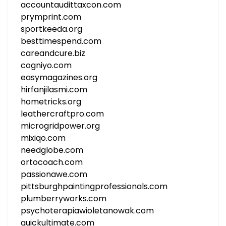
accountaudittaxcon.com
prymprint.com
sportkeeda.org
besttimespend.com
careandcure.biz
cogniyo.com
easymagazines.org
hirfanjilasmi.com
hometricks.org
leathercraftpro.com
microgridpower.org
mixiqo.com
needglobe.com
ortocoach.com
passionawe.com
pittsburghpaintingprofessionals.com
plumberryworks.com
psychoterapiawioletanowak.com
quickultimate.com