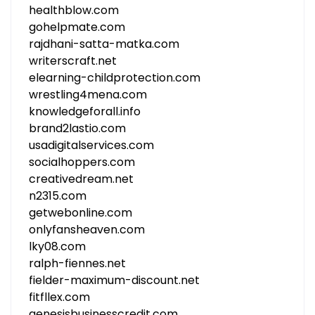
healthblow.com
gohelpmate.com
rajdhani-satta-matka.com
writerscraft.net
elearning-childprotection.com
wrestling4mena.com
knowledgeforall.info
brand2lastio.com
usadigitalservices.com
socialhoppers.com
creativedream.net
n2315.com
getwebonline.com
onlyfansheaven.com
lky08.com
ralph-fiennes.net
fielder-maximum-discount.net
fitfllex.com
genesisbusinesscredit.com