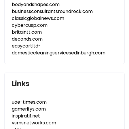
bodyandshapes.com
businessconsultantsroundrock.com
classicglobalnews.com
cybercusp.com
britaintt.com
deconds.com
easycartltd-
domesticcleaningservicesedinburgh.com
Links
uae-times.com
gamerifys.com
inspiratif.net
vsmsnetworks.com