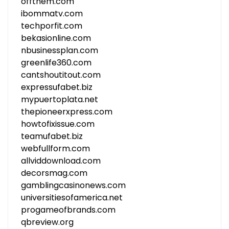
offthem.com
ibommatv.com
techporfit.com
bekasionline.com
nbusinessplan.com
greenlife360.com
cantshoutitout.com
expressufabet.biz
mypuertoplata.net
thepioneerxpress.com
howtofixissue.com
teamufabet.biz
webfullform.com
allviddownload.com
decorsmag.com
gamblingcasinonews.com
universitiesofamerica.net
progameofbrands.com
qbreview.org