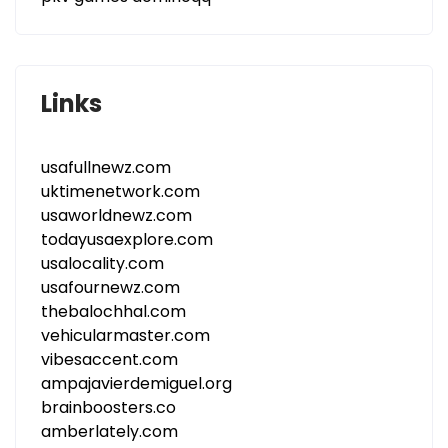
Links
usafullnewz.com
uktimenetwork.com
usaworldnewz.com
todayusaexplore.com
usalocality.com
usafournewz.com
thebalochhal.com
vehicularmaster.com
vibesaccent.com
ampajavierdemiguel.org
brainboosters.co
amberlately.com