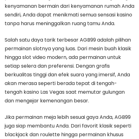
kenyamanan bermain dari kenyamanan rumah Anda
sendiri, Anda dapat menikmati semua sensasi kasino
tanpa harus meninggalkan ruang tamu Anda.
Salah satu daya tarik terbesar AGB99 adalah pilihan
permainan slotnya yang luas. Dari mesin buah klasik
hingga slot video modern, ada permainan untuk
setiap selera dan preferensi. Dengan grafis
berkualitas tinggi dan efek suara yang imersif, Anda
akan merasa seperti berada tepat di tengah-
tengah kasino Las Vegas saat memutar gulungan
dan mengejar kemenangan besar.
Jika permainan meja lebih sesuai gaya Anda, AGB99
juga siap membantu Anda. Dari favorit klasik seperti
blackjack dan roulette hingga permainan khusus