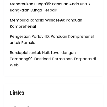
Menemukan Bunga99: Panduan Anda untuk
Rangkaian Bunga Terbaik
Membuka Rahasia Winlose99: Panduan
Komprehensif
Pengertian Parlay4D: Panduan Komprehensif
untuk Pemula
Bersiaplah untuk Naik Level dengan
Tambang99: Destinasi Permainan Terpanas di
Web
Links