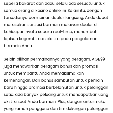
seperti bakarat dan dadu, selalu ada sesuatu untuk
semua orang di kasino online ini. Selain itu, dengan
tersedianya permainan dealer langsung, Anda dapat
merasakan sensasi bermain melawan dealer di
kehidupan nyata secara real-time, menambah
lapisan kegembiraan ekstra pada pengalaman
bermain Anda.
Selain pilihan permainannya yang beragam, AGB99
juga menawarkan beragam bonus dan promosi
untuk membantu Anda memaksimalkan
kemenangan. Dari bonus sambutan untuk pemain
baru hingga promosi berkelanjutan untuk pelanggan
setia, ada banyak peluang untuk mendapatkan uang
ekstra saat Anda bermain. Plus, dengan antarmuka
yang ramah pengguna dan tim dukungan pelanggan