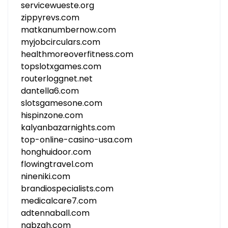
servicewueste.org
zippyrevs.com
matkanumbernow.com
myjobcirculars.com
healthmoreoverfitness.com
topslotxgames.com
routerloggnet.net
dantella6.com
slotsgamesone.com
hispinzone.com
kalyanbazarnights.com
top-online-casino-usa.com
honghuidoor.com
flowingtravel.com
nineniki.com
brandiospecialists.com
medicalcare7.com
adtennaball.com
nabzah.com