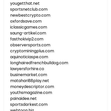
yougetthat.net
sportsnetclub.com
newbestcrypto.com
oxfordsave.com
iclassicgames.com
saung-artikel.com
fasthokivip2.com
observersports.com
cryptominingplus.com
aquinoticiaspe.com
longhairedfrenchbulldog.com
lawyersforhire.co
businemarket.com
matahari88play.net
moneydescriptor.com
youthsmagazine.com
painaidee.net
sportsdarkest.com
webtoon.biz