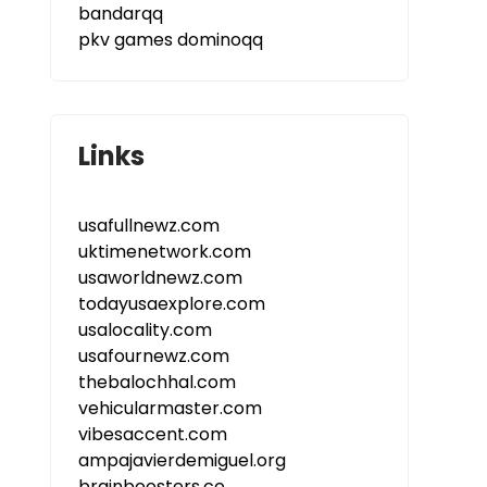
bandarqq
pkv games dominoqq
Links
usafullnewz.com
uktimenetwork.com
usaworldnewz.com
todayusaexplore.com
usalocality.com
usafournewz.com
thebalochhal.com
vehicularmaster.com
vibesaccent.com
ampajavierdemiguel.org
brainboosters.co