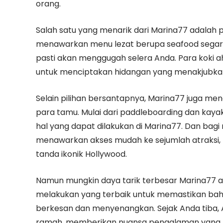
orang.
Salah satu yang menarik dari Marina77 adalah 
menawarkan menu lezat berupa seafood segar,
pasti akan menggugah selera Anda. Para koki 
untuk menciptakan hidangan yang menakjubkan 
Selain pilihan bersantapnya, Marina77 juga men
para tamu. Mulai dari paddleboarding dan kaya
hal yang dapat dilakukan di Marina77. Dan bagi 
menawarkan akses mudah ke sejumlah atraksi,
tanda ikonik Hollywood.
Namun mungkin daya tarik terbesar Marina77 ad
melakukan yang terbaik untuk memastikan b
berkesan dan menyenangkan. Sejak Anda tiba
ramah, memberikan nuansa pengalaman yang b