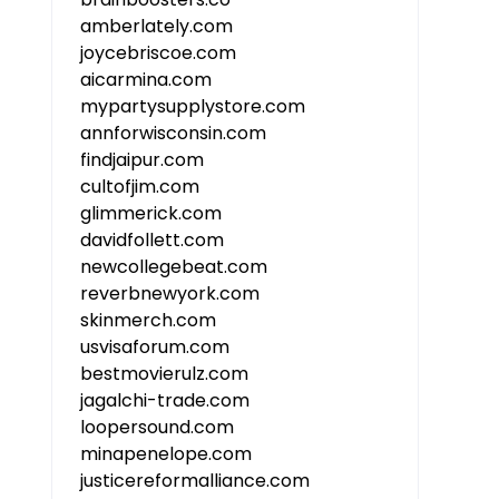
amberlately.com
joycebriscoe.com
aicarmina.com
mypartysupplystore.com
annforwisconsin.com
findjaipur.com
cultofjim.com
glimmerick.com
davidfollett.com
newcollegebeat.com
reverbnewyork.com
skinmerch.com
usvisaforum.com
bestmovierulz.com
jagalchi-trade.com
loopersound.com
minapenelope.com
justicereformalliance.com