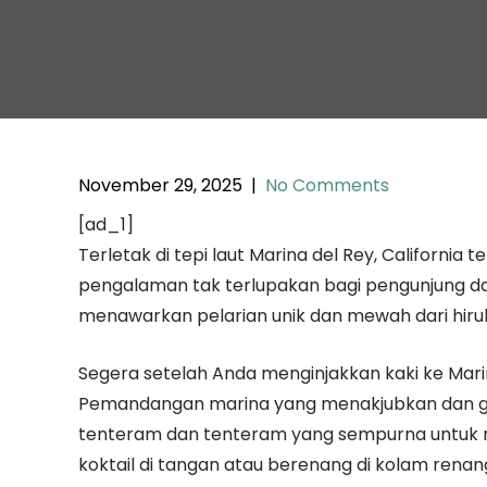
November 29, 2025
|
No Comments
[ad_1]
Terletak di tepi laut Marina del Rey, Californi
pengalaman tak terlupakan bagi pengunjung da
menawarkan pelarian unik dan mewah dari hiruk
Segera setelah Anda menginjakkan kaki ke Mari
Pemandangan marina yang menakjubkan dan ge
tenteram dan tenteram yang sempurna untuk re
koktail di tangan atau berenang di kolam rena