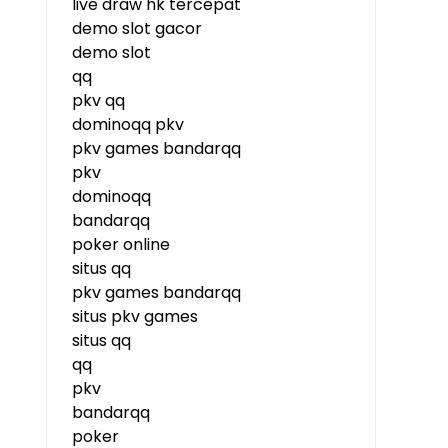
live draw hk tercepat
demo slot gacor
demo slot
qq
pkv qq
dominoqq pkv
pkv games bandarqq
pkv
dominoqq
bandarqq
poker online
situs qq
pkv games bandarqq
situs pkv games
situs qq
qq
pkv
bandarqq
poker