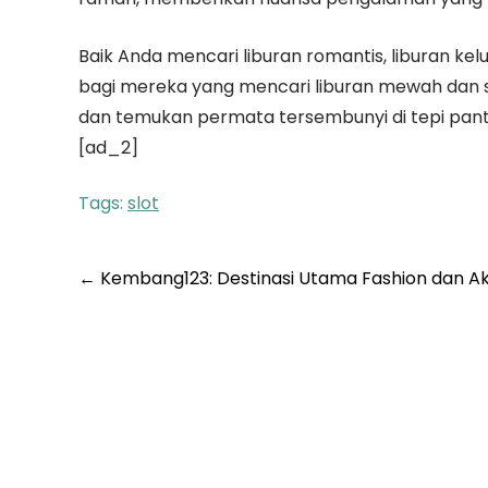
Baik Anda mencari liburan romantis, liburan kel
bagi mereka yang mencari liburan mewah dan s
dan temukan permata tersembunyi di tepi pant
[ad_2]
Tags:
slot
Post
←
Kembang123: Destinasi Utama Fashion dan Ak
navigation