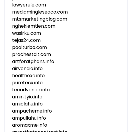
lawyerule.com
mediamingleseaco.com
mtsmarketingblog.com
nghekiemtien.com
wasirku.com
tejas24.com
poolturbo.com
prachestait.com
artforafghans.info
airvendio.info
healthexe.info
puretecx.info
tecadvance.info
aminityio.info
amiolahu.info
ampacheme.info
ampullahu.info
aromaxme.info