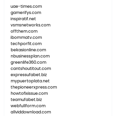
uae-times.com
gamerifys.com
inspiratif.net
vsmsnetworks.com
offthem.com
ibommatv.com
techporfit.com
bekasionline.com
nbusinessplan.com
greenlife360.com
cantshoutitout.com
expressufabet.biz
mypuertoplata.net
thepioneerxpress.com
howtofixissue.com
teamufabet.biz
webfullform.com
allviddownload.com