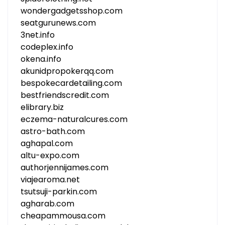
wondergadgetsshop.com
seatgurunews.com
3net.info
codeplex.info
okena.info
akunidpropokerqq.com
bespokecardetailing.com
bestfriendscredit.com
elibrary.biz
eczema-naturalcures.com
astro-bath.com
aghapal.com
altu-expo.com
authorjennijames.com
viajearoma.net
tsutsuji-parkin.com
agharab.com
cheapammousa.com