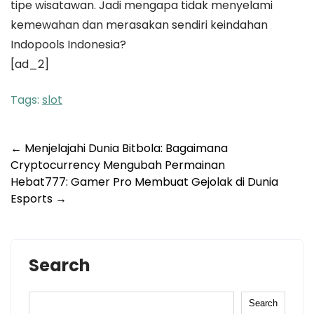
tipe wisatawan. Jadi mengapa tidak menyelami
kemewahan dan merasakan sendiri keindahan
Indopools Indonesia?
[ad_2]
Tags:
slot
Post
←
Menjelajahi Dunia Bitbola: Bagaimana
Cryptocurrency Mengubah Permainan
navigation
Hebat777: Gamer Pro Membuat Gejolak di Dunia
Esports
→
Search
Search