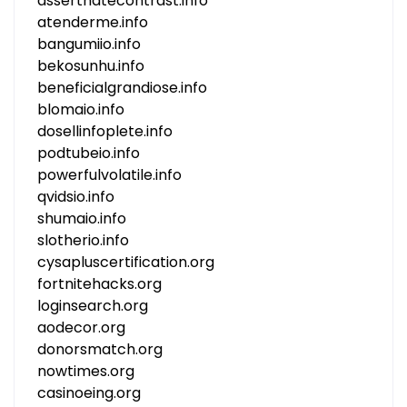
asserthatecontrast.info
atenderme.info
bangumiio.info
bekosunhu.info
beneficialgrandiose.info
blomaio.info
dosellinfoplete.info
podtubeio.info
powerfulvolatile.info
qvidsio.info
shumaio.info
slotherio.info
cysapluscertification.org
fortnitehacks.org
loginsearch.org
aodecor.org
donorsmatch.org
nowtimes.org
casinoeing.org