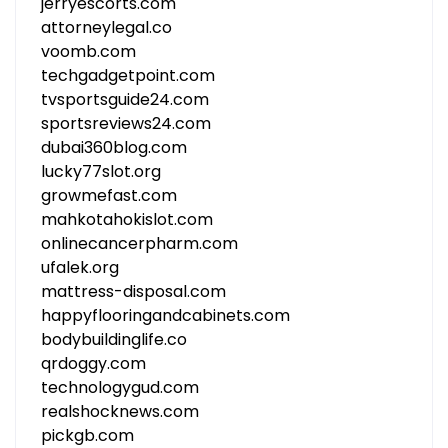
jerryescorts.com
attorneylegal.co
voomb.com
techgadgetpoint.com
tvsportsguide24.com
sportsreviews24.com
dubai360blog.com
lucky77slot.org
growmefast.com
mahkotahokislot.com
onlinecancerpharm.com
ufalek.org
mattress-disposal.com
happyflooringandcabinets.com
bodybuildinglife.co
qrdoggy.com
technologygud.com
realshocknews.com
pickgb.com