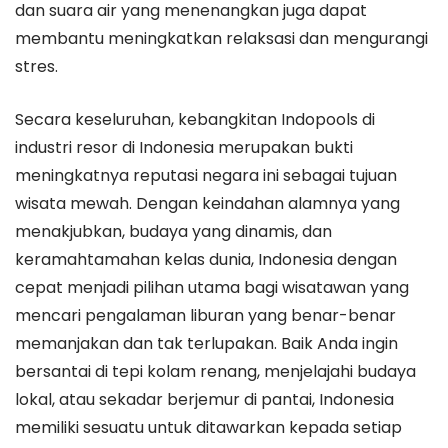
dan suara air yang menenangkan juga dapat
membantu meningkatkan relaksasi dan mengurangi
stres.
Secara keseluruhan, kebangkitan Indopools di
industri resor di Indonesia merupakan bukti
meningkatnya reputasi negara ini sebagai tujuan
wisata mewah. Dengan keindahan alamnya yang
menakjubkan, budaya yang dinamis, dan
keramahtamahan kelas dunia, Indonesia dengan
cepat menjadi pilihan utama bagi wisatawan yang
mencari pengalaman liburan yang benar-benar
memanjakan dan tak terlupakan. Baik Anda ingin
bersantai di tepi kolam renang, menjelajahi budaya
lokal, atau sekadar berjemur di pantai, Indonesia
memiliki sesuatu untuk ditawarkan kepada setiap