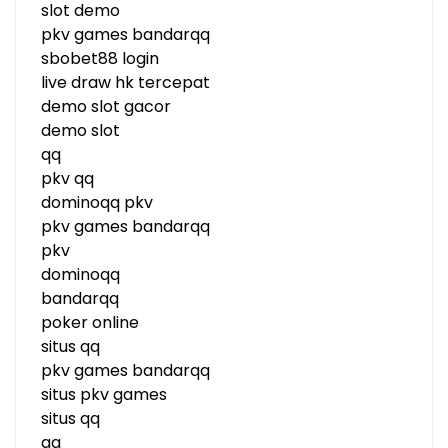
slot demo
pkv games bandarqq
sbobet88 login
live draw hk tercepat
demo slot gacor
demo slot
qq
pkv qq
dominoqq pkv
pkv games bandarqq
pkv
dominoqq
bandarqq
poker online
situs qq
pkv games bandarqq
situs pkv games
situs qq
qq