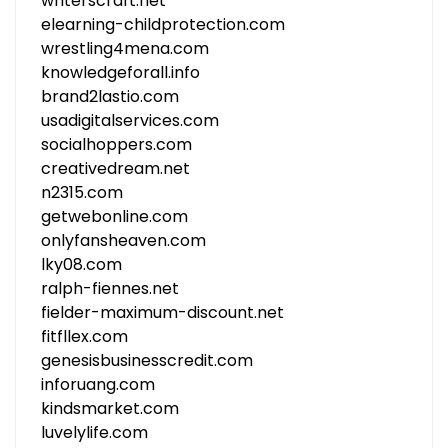
writerscraft.net
elearning-childprotection.com
wrestling4mena.com
knowledgeforall.info
brand2lastio.com
usadigitalservices.com
socialhoppers.com
creativedream.net
n2315.com
getwebonline.com
onlyfansheaven.com
lky08.com
ralph-fiennes.net
fielder-maximum-discount.net
fitfllex.com
genesisbusinesscredit.com
inforuang.com
kindsmarket.com
luvelylife.com