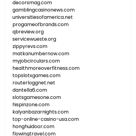
decorsmag.com
gamblingcasinonews.com
universitiesofamerica.net
progameofbrands.com
qbreview.org
servicewueste.org
zippyrevs.com
matkanumbernow.com
myjobcirculars.com
healthmoreoverfitness.com
topslotxgames.com
routerloggnet.net
dantella6.com
slotsgamesone.com
hispinzone.com
kalyanbazarnights.com
top-online-casino-usa.com
honghuidoor.com
flowingtravel.com