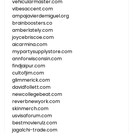
vehicularmaster.com
vibesaccent.com
ampajavierdemiguel.org
brainboosters.co
amberlately.com
joycebriscoe.com
aicarmina.com
mypartysupplystore.com
annforwisconsin.com
findjaipur.com
cultofjim.com
glimmerick.com
davidfollett.com
newcollegebeat.com
reverbnewyork.com
skinmerch.com
usvisaforum.com
bestmovierulz.com
jagalchi-trade.com