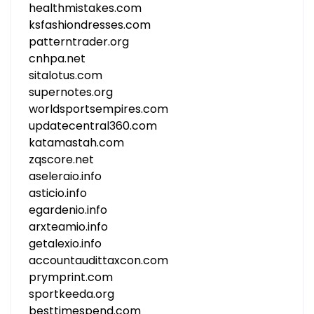
healthmistakes.com
ksfashiondresses.com
patterntrader.org
cnhpa.net
sitalotus.com
supernotes.org
worldsportsempires.com
updatecentral360.com
katamastah.com
zqscore.net
aseleraio.info
asticio.info
egardenio.info
arxteamio.info
getalexio.info
accountaudittaxcon.com
prymprint.com
sportkeeda.org
besttimespend.com