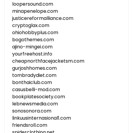
loopersound.com
minapenelope.com
justicereformalliance.com
cryptoglax.com
ohiohobbyplus.com
bogothemes.com
ajino-mingei.com
yourfreehost.info
cheapnorthfacejacketsm.com
gurjoshhomes.com
tombradydiet.com
bonthaiclub.com
casusbelli-mod.com
bookplatesociety.com
lebnewsmedia.com
sonosonora.com
linkuusinternasional1.com
friendsroll.com
spiderclothing.net