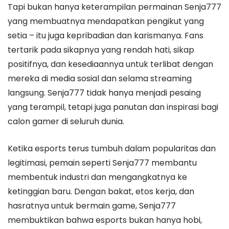
Tapi bukan hanya keterampilan permainan Senja777
yang membuatnya mendapatkan pengikut yang
setia – itu juga kepribadian dan karismanya. Fans
tertarik pada sikapnya yang rendah hati, sikap
positifnya, dan kesediaannya untuk terlibat dengan
mereka di media sosial dan selama streaming
langsung. Senja777 tidak hanya menjadi pesaing
yang terampil, tetapi juga panutan dan inspirasi bagi
calon gamer di seluruh dunia.
Ketika esports terus tumbuh dalam popularitas dan
legitimasi, pemain seperti Senja777 membantu
membentuk industri dan mengangkatnya ke
ketinggian baru. Dengan bakat, etos kerja, dan
hasratnya untuk bermain game, Senja777
membuktikan bahwa esports bukan hanya hobi,