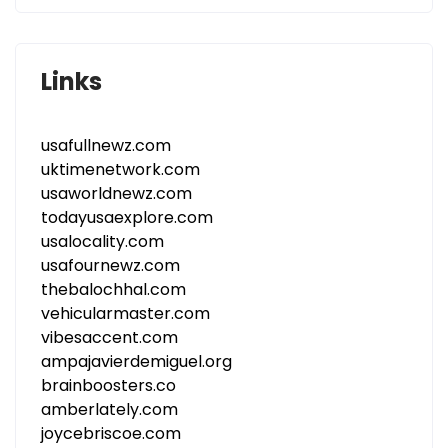
Links
usafullnewz.com
uktimenetwork.com
usaworldnewz.com
todayusaexplore.com
usalocality.com
usafournewz.com
thebalochhal.com
vehicularmaster.com
vibesaccent.com
ampajavierdemiguel.org
brainboosters.co
amberlately.com
joycebriscoe.com