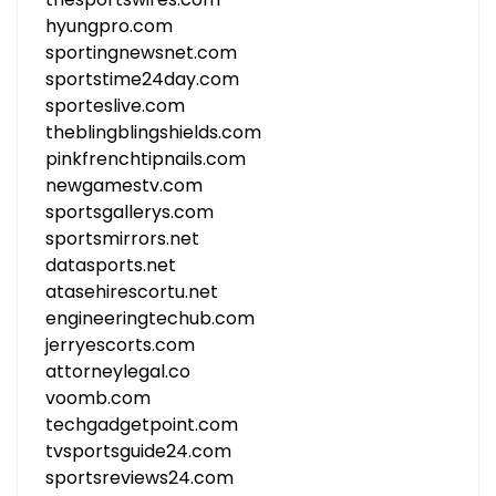
hyungpro.com
sportingnewsnet.com
sportstime24day.com
sporteslive.com
theblingblingshields.com
pinkfrenchtipnails.com
newgamestv.com
sportsgallerys.com
sportsmirrors.net
datasports.net
atasehirescortu.net
engineeringtechub.com
jerryescorts.com
attorneylegal.co
voomb.com
techgadgetpoint.com
tvsportsguide24.com
sportsreviews24.com