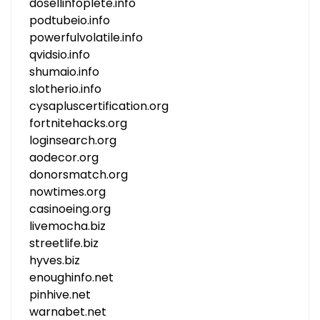
dosellinfoplete.info
podtubeio.info
powerfulvolatile.info
qvidsio.info
shumaio.info
slotherio.info
cysapluscertification.org
fortnitehacks.org
loginsearch.org
aodecor.org
donorsmatch.org
nowtimes.org
casinoeing.org
livemocha.biz
streetlife.biz
hyves.biz
enoughinfo.net
pinhive.net
warnabet.net