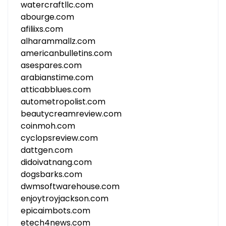
watercraftllc.com
abourge.com
afiliixs.com
alharammallz.com
americanbulletins.com
asespares.com
arabianstime.com
atticabblues.com
autometropolist.com
beautycreamreview.com
coinmoh.com
cyclopsreview.com
dattgen.com
didoivatnang.com
dogsbarks.com
dwmsoftwarehouse.com
enjoytroyjackson.com
epicaimbots.com
etech4news.com