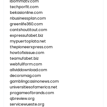
ibommatv.com
techporfit.com
bekasionline.com
nbusinessplan.com
greenlife360.com
cantshoutitout.com
expressufabet.biz
mypuertoplata.net
thepioneerxpress.com
howtofixissue.com
teamufabet.biz
webfullform.com
allviddownload.com
decorsmag.com
gamblingcasinonews.com
universitiesofamerica.net
progameofbrands.com
qbreview.org
servicewueste.org