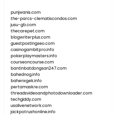
punjwanis.com
the-parcs-clematiscondos.com
jusu-gb.com
thecarepet.com
blogwriterplus.com
guestpostingseo.com
casinogambitpro.info
pokerplaymasters.info
courseoncourse.com
bantinbatdongsan247.com
bahednog.info
bahenxgek.info
pertamaskre.com
threadsvideoandphotodownloader.com
techgiddy.com
usalivenetwork.com
jackpotrushonline.info