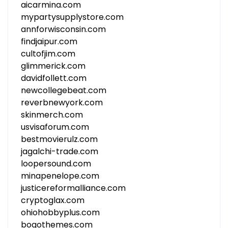
aicarmina.com
mypartysupplystore.com
annforwisconsin.com
findjaipur.com
cultofjim.com
glimmerick.com
davidfollett.com
newcollegebeat.com
reverbnewyork.com
skinmerch.com
usvisaforum.com
bestmovierulz.com
jagalchi-trade.com
loopersound.com
minapenelope.com
justicereformalliance.com
cryptoglax.com
ohiohobbyplus.com
bogothemes.com