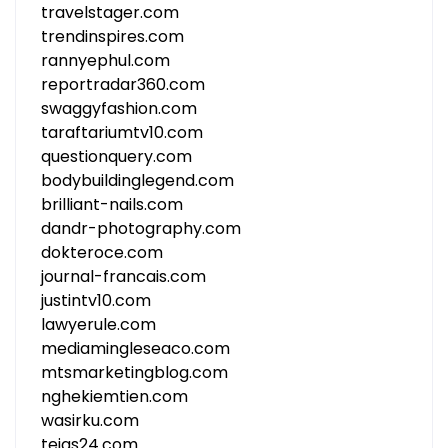
travelstager.com
trendinspires.com
rannyephul.com
reportradar360.com
swaggyfashion.com
taraftariumtv10.com
questionquery.com
bodybuildinglegend.com
brilliant-nails.com
dandr-photography.com
dokteroce.com
journal-francais.com
justintv10.com
lawyerule.com
mediamingleseaco.com
mtsmarketingblog.com
nghekiemtien.com
wasirku.com
tejas24.com