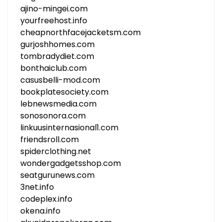
ajino-mingei.com
yourfreehost.info
cheapnorthfacejacketsm.com
gurjoshhomes.com
tombradydiet.com
bonthaiclub.com
casusbelli-mod.com
bookplatesociety.com
lebnewsmedia.com
sonosonora.com
linkuusinternasional1.com
friendsroll.com
spiderclothing.net
wondergadgetsshop.com
seatgurunews.com
3net.info
codeplex.info
okena.info