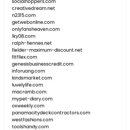
socialhoppers.com
creativedream.net
n2315.com
getwebonline.com
onlyfansheaven.com
lky08.com
ralph-fiennes.net
fielder-maximum-discount.net
fitfllex.com
genesisbusinesscredit.com
inforuang.com
kindsmarket.com
luvelylife.com
macramb.com
mypet-diary.com
oxweekly.com
panamacitydeckcontractors.com
westfashions.com
toolshandy.com