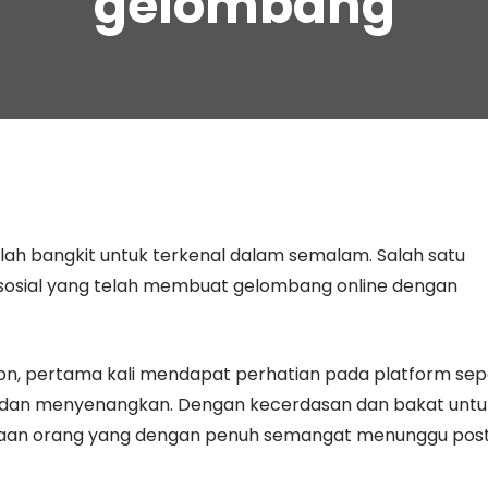
gelombang
elah bangkit untuk terkenal dalam semalam. Salah satu
ia sosial yang telah membuat gelombang online dengan
son, pertama kali mendapat perhatian pada platform sep
cu dan menyenangkan. Dengan kecerdasan dan bakat untu
utaan orang yang dengan penuh semangat menunggu post