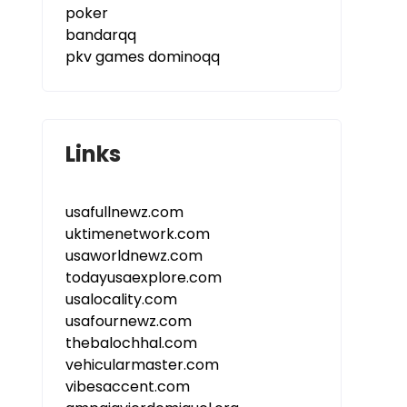
poker
bandarqq
pkv games dominoqq
Links
usafullnewz.com
uktimenetwork.com
usaworldnewz.com
todayusaexplore.com
usalocality.com
usafournewz.com
thebalochhal.com
vehicularmaster.com
vibesaccent.com