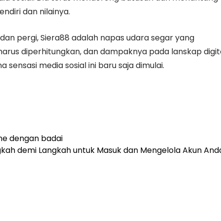
ndiri dan nilainya.
g dan pergi, Siera88 adalah napas udara segar yang
harus diperhitungkan, dan dampaknya pada lanskap digit
 sensasi media sosial ini baru saja dimulai.
ne dengan badai
gkah demi Langkah untuk Masuk dan Mengelola Akun An