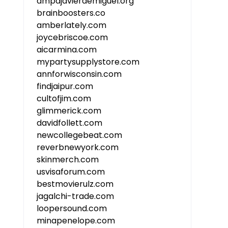
ampajavierdemiguel.org
brainboosters.co
amberlately.com
joycebriscoe.com
aicarmina.com
mypartysupplystore.com
annforwisconsin.com
findjaipur.com
cultofjim.com
glimmerick.com
davidfollett.com
newcollegebeat.com
reverbnewyork.com
skinmerch.com
usvisaforum.com
bestmovierulz.com
jagalchi-trade.com
loopersound.com
minapenelope.com