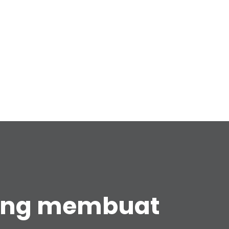
 yang membuat