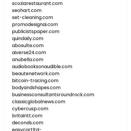
scoziarestaurant.com
seohart.com
set-cleaning.com
promodesignai.com
publicistspaper.com
quindaily.com
abosulte.com
aiverse24.com
anubella.com
audiobooksonaudible.com
beautenetwork.com
bitcoin-tracing.com
bodyandshapes.com
businessconsultantsroundrock.com
classicglobalnews.com
cybercusp.com
britaintt.com
deconds.com
easycartltd-