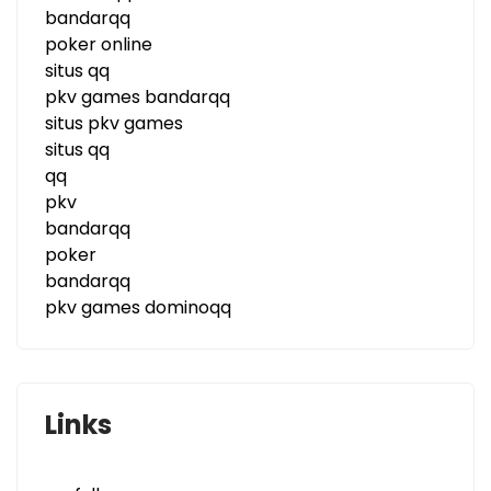
bandarqq
poker online
situs qq
pkv games bandarqq
situs pkv games
situs qq
qq
pkv
bandarqq
poker
bandarqq
pkv games dominoqq
Links