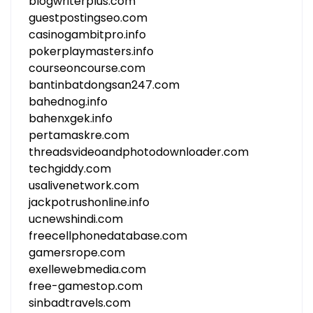
blogwriterplus.com
guestpostingseo.com
casinogambitpro.info
pokerplaymasters.info
courseoncourse.com
bantinbatdongsan247.com
bahednog.info
bahenxgek.info
pertamaskre.com
threadsvideoandphotodownloader.com
techgiddy.com
usalivenetwork.com
jackpotrushonline.info
ucnewshindi.com
freecellphonedatabase.com
gamersrope.com
exellewebmedia.com
free-gamestop.com
sinbadtravels.com