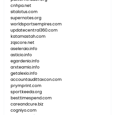
cnhpa.net
sitalotus.com
supernotes.org
worldsportsempires.com
updatecentral360.com
katamastah.com
zqscore.net
aseleraio.info
asticio.info
egardenio.info
arxteamio.info
getalexio.info
accountaudittaxcon.com
prymprint.com
sportkeeda.org
besttimespend.com
careandcure.biz
cogniyo.com