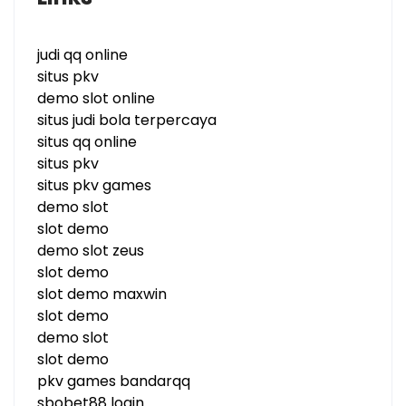
judi qq online
situs pkv
demo slot online
situs judi bola terpercaya
situs qq online
situs pkv
situs pkv games
demo slot
slot demo
demo slot zeus
slot demo
slot demo maxwin
slot demo
demo slot
slot demo
pkv games bandarqq
sbobet88 login