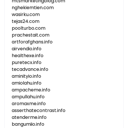
mtsmarketingblog.com
nghekiemtien.com
wasirku.com
tejas24.com
poolturbo.com
prachestait.com
artforafghans.info
airvendio.info
healthexe.info
puretecx.info
tecadvance.info
aminityio.info
amiolahu.info
ampacheme.info
ampullahu.info
aromaxme.info
asserthatecontrast.info
atenderme.info
bangumiio.info