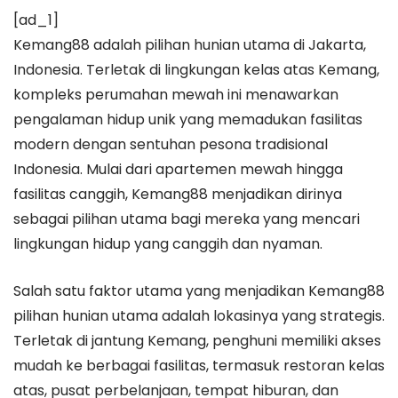
[ad_1]
Kemang88 adalah pilihan hunian utama di Jakarta,
Indonesia. Terletak di lingkungan kelas atas Kemang,
kompleks perumahan mewah ini menawarkan
pengalaman hidup unik yang memadukan fasilitas
modern dengan sentuhan pesona tradisional
Indonesia. Mulai dari apartemen mewah hingga
fasilitas canggih, Kemang88 menjadikan dirinya
sebagai pilihan utama bagi mereka yang mencari
lingkungan hidup yang canggih dan nyaman.
Salah satu faktor utama yang menjadikan Kemang88
pilihan hunian utama adalah lokasinya yang strategis.
Terletak di jantung Kemang, penghuni memiliki akses
mudah ke berbagai fasilitas, termasuk restoran kelas
atas, pusat perbelanjaan, tempat hiburan, dan