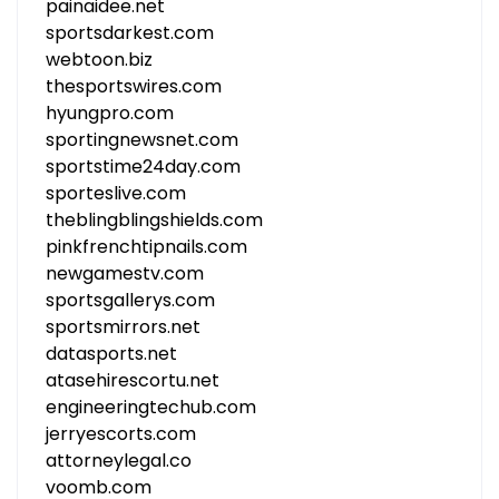
painaidee.net
sportsdarkest.com
webtoon.biz
thesportswires.com
hyungpro.com
sportingnewsnet.com
sportstime24day.com
sporteslive.com
theblingblingshields.com
pinkfrenchtipnails.com
newgamestv.com
sportsgallerys.com
sportsmirrors.net
datasports.net
atasehirescortu.net
engineeringtechub.com
jerryescorts.com
attorneylegal.co
voomb.com