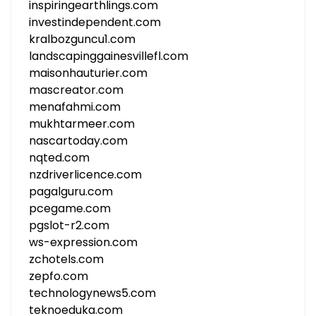
inspiringearthlings.com
investindependent.com
kralbozguncu1.com
landscapinggainesvillefl.com
maisonhauturier.com
mascreator.com
menafahmi.com
mukhtarmeer.com
nascartoday.com
nqted.com
nzdriverlicence.com
pagalguru.com
pcegame.com
pgslot-r2.com
ws-expression.com
zchotels.com
zepfo.com
technologynews5.com
teknoeduka.com