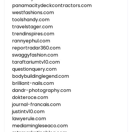
panamacitydeckcontractors.com
westfashions.com
toolshandy.com
travelstager.com
trendinspires.com
rannyephul.com
reportradar360.com
swaggyfashion.com
taraftariumtv10.com
questionquery.com
bodybuildinglegend.com
brilliant-nails.com
dandr-photography.com
dokteroce.com
journal-francais.com
justintv10.com
lawyerule.com
mediamingleseaco.com