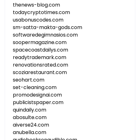
thenews-blog.com
todaycryptotimes.com
usabonuscodes.com
sm-satta-makta-gods.com
softwaredegimnasios.com
soopermagazine.com
spacecoastdailys.com
readytrademark.com
renovationsrated.com
scoziarestaurant.com
seohart.com
set-cleaning.com
promodesignai.com
publicistspaper.com
quindaily.com
abosulte.com
aiverse24.com
anubella.com
audiobooksonaudible.com