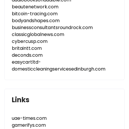
beautenetwork.com
bitcoin-tracing.com
bodyandshapes.com
businessconsultantsroundrock.com
classicglobalnews.com
cybercusp.com
britaintt.com
deconds.com
easycartltd-
domesticcleaningservicesedinburgh.com
Links
uae-times.com
gamerifys.com