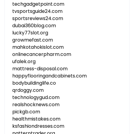
techgadgetpoint.com
tvsportsguide24.com
sportsreviews24.com
dubai360blog.com
lucky77slot.org
growmefast.com
mahkotahokislot.com
onlinecancerpharm.com
ufalek.org
mattress-disposal.com
happyflooringandcabinets.com
bodybuildinglife.co
qrdoggy.com
technologygud.com
realshocknews.com
pickgb.com
healthmistakes.com
ksfashiondresses.com
patterntrader.org