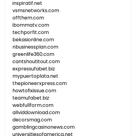
inspiratif.net
vsmsnetworks.com
offthem.com
ibommatv.com
techporfit.com
bekasionline.com
nbusinessplan.com
greenlife360.com
cantshoutitout.com
expressufabet.biz
mypuertoplata.net
thepioneerxpress.com
howtofixissue.com
teamufabet.biz
webfullform.com
allviddownload.com
decorsmag.com
gamblingcasinonews.com
universitiesofamerica.net