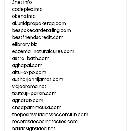
3net.info
codeplex.info
okena.info
akunidpropokerqq.com
bespokecardetailing.com
bestfriendscredit.com
elibrary.biz
eczema-naturalcures.com
astro-bath.com
aghapal.com
altu-expo.com
authorjennijames.com
viajearoma.net
tsutsuji-parkin.com
agharab.com
cheapammousa.com
thepositiveladiessoccerclub.com
recetasdecocinafaciles.com
naildesignsidea.net