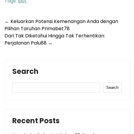
Tags:
slot
Post
←
Keluarkan Potensi Kemenangan Anda dengan
Pilihan Taruhan Primabet78
navigation
Dari Tak Diketahui Hingga Tak Terhentikan:
Perjalanan Palu88
→
Search
Search
Recent Posts