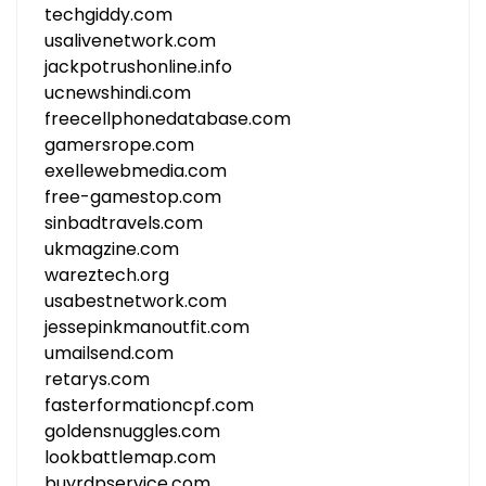
techgiddy.com
usalivenetwork.com
jackpotrushonline.info
ucnewshindi.com
freecellphonedatabase.com
gamersrope.com
exellewebmedia.com
free-gamestop.com
sinbadtravels.com
ukmagzine.com
wareztech.org
usabestnetwork.com
jessepinkmanoutfit.com
umailsend.com
retarys.com
fasterformationcpf.com
goldensnuggles.com
lookbattlemap.com
buyrdpservice.com