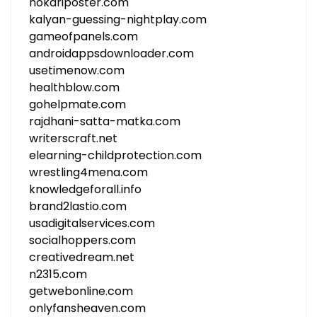
nokariposter.com
kalyan-guessing-nightplay.com
gameofpanels.com
androidappsdownloader.com
usetimenow.com
healthblow.com
gohelpmate.com
rajdhani-satta-matka.com
writerscraft.net
elearning-childprotection.com
wrestling4mena.com
knowledgeforall.info
brand2lastio.com
usadigitalservices.com
socialhoppers.com
creativedream.net
n2315.com
getwebonline.com
onlyfansheaven.com