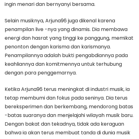
ingin menari dan bernyanyi bersama.
Selain musiknya, Arjuna96 juga dikenal karena
penampilan live -nya yang dinamis. Dia membawa
energi dan hasrat yang tinggi ke panggung, memikat
penonton dengan karisma dan karismanya.
Penampilannya adalah bukti pengabdiannya pada
keahliannya dan komitmennya untuk terhubung
dengan para penggemarnya.
Ketika Arjuna96 terus meningkat di industri musik, ia
tetap membumi dan fokus pada seninya. Dia terus
bereksperimen dan berkembang, mendorong batas
-batas suaranya dan menjelajahi wilayah musik baru.
Dengan bakat dan tekadnya, tidak ada keraguan
bahwa ia akan terus membuat tanda di dunia musik