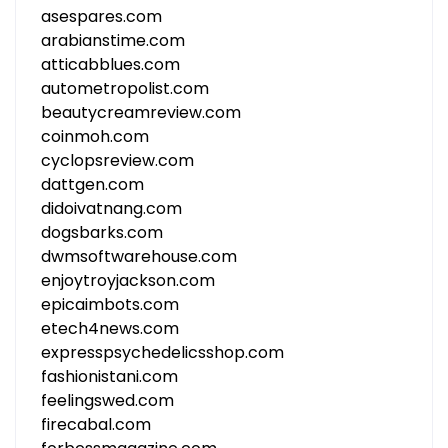
asespares.com
arabianstime.com
atticabblues.com
autometropolist.com
beautycreamreview.com
coinmoh.com
cyclopsreview.com
dattgen.com
didoivatnang.com
dogsbarks.com
dwmsoftwarehouse.com
enjoytroyjackson.com
epicaimbots.com
etech4news.com
expresspsychedelicsshop.com
fashionistani.com
feelingswed.com
firecabal.com