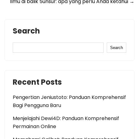
Ilmu di balik 5unsur: apa yang perlu Anda ketahui
→
Search
Search
Recent Posts
Pengertian Jeniustoto: Panduan Komprehensif
Bagi Pengguna Baru
Menjelajahi Dewi4D: Panduan Komprehensif
Permainan Online