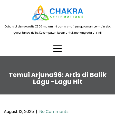
Skip
to
content
Coba slot demo gratis X500 malam ini dan nikmati pengalaman bermain slot
gacor tanpa risiko. Kesempatan besar untuk menang ada di sini!
Temui Arjuna96: Artis di Balik
Lagu -Lagu Hit
August 12, 2025
|
No Comments