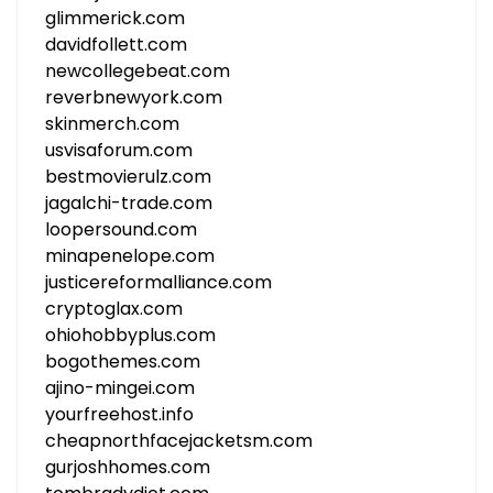
glimmerick.com
davidfollett.com
newcollegebeat.com
reverbnewyork.com
skinmerch.com
usvisaforum.com
bestmovierulz.com
jagalchi-trade.com
loopersound.com
minapenelope.com
justicereformalliance.com
cryptoglax.com
ohiohobbyplus.com
bogothemes.com
ajino-mingei.com
yourfreehost.info
cheapnorthfacejacketsm.com
gurjoshhomes.com