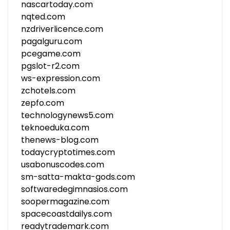
nascartoday.com
nqted.com
nzdriverlicence.com
pagalguru.com
pcegame.com
pgslot-r2.com
ws-expression.com
zchotels.com
zepfo.com
technologynews5.com
teknoeduka.com
thenews-blog.com
todaycryptotimes.com
usabonuscodes.com
sm-satta-makta-gods.com
softwaredegimnasios.com
soopermagazine.com
spacecoastdailys.com
readytrademark.com