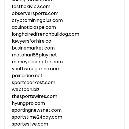
fasthokivip2.com
observersports.com
cryptominingplus.com
aquinoticiaspe.com
longhairedfrenchbulldog.com
lawyersforhire.co
businemarket.com
matahari88play.net
moneydescriptor.com
youthsmagazine.com
painaidee.net
sportsdarkest.com
webtoon.biz
thesportswires.com
hyungpro.com
sportingnewsnet.com
sportstime24day.com
sporteslive.com