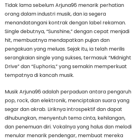
Tidak lama sebelum Arjuna96 menarik perhatian
orang dalam industri musik, dan ia segera
menandatangani kontrak dengan label rekaman.
Single debutnya, “Sunshine,” dengan cepat menjadi
hit, membuatnya mendapatkan pujian dan
pengakuan yang meluas. Sejak itu, ia telah merilis
serangkaian single yang sukses, termasuk “Midnight
Drive” dan “Euphoria,” yang semakin memperkuat
tempatnya di kancah musik.
Musik Arjuna96 adalah perpaduan antara pengaruh
pop, rock, dan elektronik, menciptakan suara yang
segar dan akrab. Liriknya introspektif dan dapat
dihubungkan, menyentuh tema cinta, kehilangan,
dan penemuan diri. Vokalnya yang halus dan melodi
menular menarik pendengar, membuat mereka