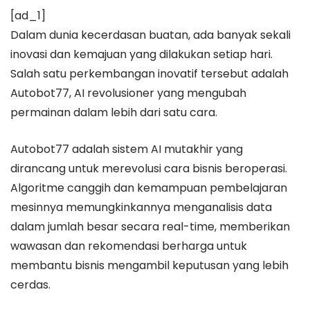
[ad_1]
Dalam dunia kecerdasan buatan, ada banyak sekali
inovasi dan kemajuan yang dilakukan setiap hari.
Salah satu perkembangan inovatif tersebut adalah
Autobot77, AI revolusioner yang mengubah
permainan dalam lebih dari satu cara.
Autobot77 adalah sistem AI mutakhir yang
dirancang untuk merevolusi cara bisnis beroperasi.
Algoritme canggih dan kemampuan pembelajaran
mesinnya memungkinkannya menganalisis data
dalam jumlah besar secara real-time, memberikan
wawasan dan rekomendasi berharga untuk
membantu bisnis mengambil keputusan yang lebih
cerdas.