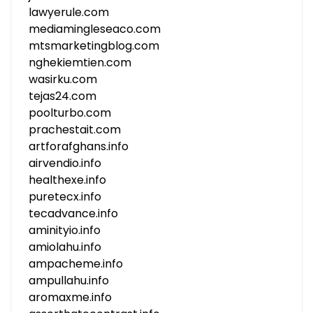
lawyerule.com
mediamingleseaco.com
mtsmarketingblog.com
nghekiemtien.com
wasirku.com
tejas24.com
poolturbo.com
prachestait.com
artforafghans.info
airvendio.info
healthexe.info
puretecx.info
tecadvance.info
aminityio.info
amiolahu.info
ampacheme.info
ampullahu.info
aromaxme.info