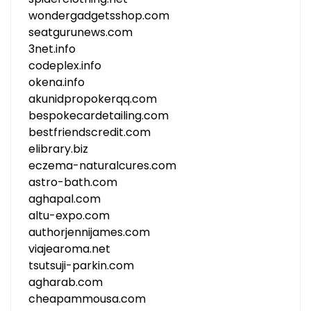
wondergadgetsshop.com
seatgurunews.com
3net.info
codeplex.info
okena.info
akunidpropokerqq.com
bespokecardetailing.com
bestfriendscredit.com
elibrary.biz
eczema-naturalcures.com
astro-bath.com
aghapal.com
altu-expo.com
authorjennijames.com
viajearoma.net
tsutsuji-parkin.com
agharab.com
cheapammousa.com