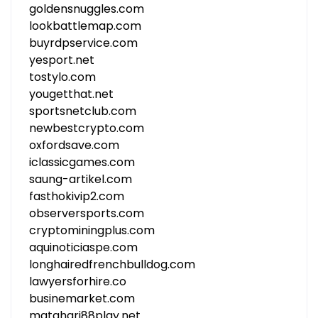
goldensnuggles.com
lookbattlemap.com
buyrdpservice.com
yesport.net
tostylo.com
yougetthat.net
sportsnetclub.com
newbestcrypto.com
oxfordsave.com
iclassicgames.com
saung-artikel.com
fasthokivip2.com
observersports.com
cryptominingplus.com
aquinoticiaspe.com
longhairedfrenchbulldog.com
lawyersforhire.co
businemarket.com
matahari88play.net