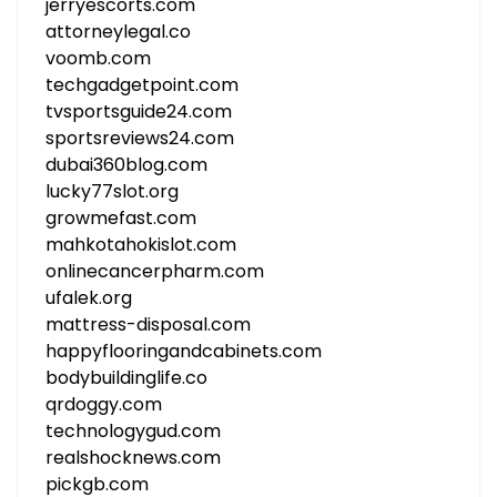
jerryescorts.com
attorneylegal.co
voomb.com
techgadgetpoint.com
tvsportsguide24.com
sportsreviews24.com
dubai360blog.com
lucky77slot.org
growmefast.com
mahkotahokislot.com
onlinecancerpharm.com
ufalek.org
mattress-disposal.com
happyflooringandcabinets.com
bodybuildinglife.co
qrdoggy.com
technologygud.com
realshocknews.com
pickgb.com