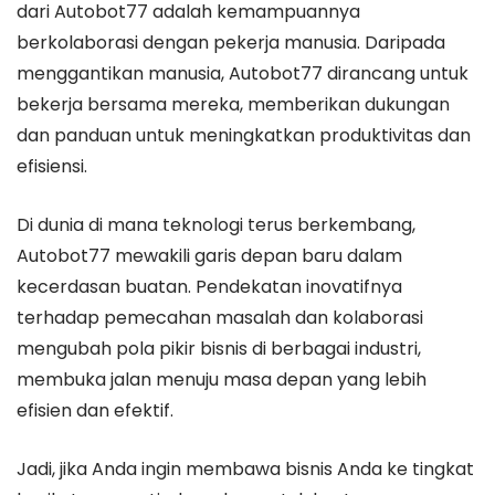
dari Autobot77 adalah kemampuannya
berkolaborasi dengan pekerja manusia. Daripada
menggantikan manusia, Autobot77 dirancang untuk
bekerja bersama mereka, memberikan dukungan
dan panduan untuk meningkatkan produktivitas dan
efisiensi.
Di dunia di mana teknologi terus berkembang,
Autobot77 mewakili garis depan baru dalam
kecerdasan buatan. Pendekatan inovatifnya
terhadap pemecahan masalah dan kolaborasi
mengubah pola pikir bisnis di berbagai industri,
membuka jalan menuju masa depan yang lebih
efisien dan efektif.
Jadi, jika Anda ingin membawa bisnis Anda ke tingkat