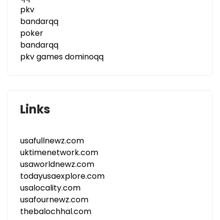
pkv
bandarqq
poker
bandarqq
pkv games dominoqq
Links
usafullnewz.com
uktimenetwork.com
usaworldnewz.com
todayusaexplore.com
usalocality.com
usafournewz.com
thebalochhal.com