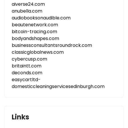
aiverse24.com
anubella.com
audiobooksonaudible.com
beautenetwork.com
bitcoin-tracing.com
bodyandshapes.com
businessconsultantsroundrock.com
classicglobalnews.com
cybercusp.com
britaintt.com
deconds.com
easycartltd-
domesticcleaningservicesedinburgh.com
Links