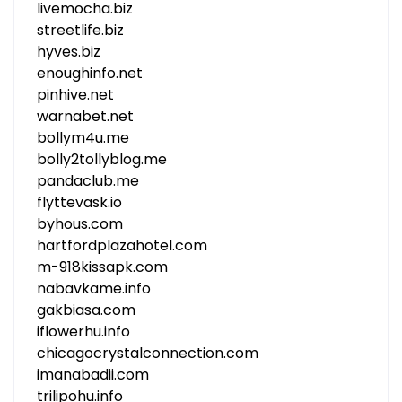
livemocha.biz
streetlife.biz
hyves.biz
enoughinfo.net
pinhive.net
warnabet.net
bollym4u.me
bolly2tollyblog.me
pandaclub.me
flyttevask.io
byhous.com
hartfordplazahotel.com
m-918kissapk.com
nabavkame.info
gakbiasa.com
iflowerhu.info
chicagocrystalconnection.com
imanabadii.com
trilipohu.info