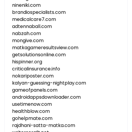
nineniki.com
brandiospecialists.com
medicalcare7.com
adtennaball.com
nabzah.com
mongive.com
matkagameresultsview.com
getsolutionsonline.com
hispinner.org
criticalinsurance.info
nokariposter.com
kalyan-guessing-nightplay.com
gameofpanels.com
androidappsdownloader.com
usetimenow.com
healthblow.com
gohelpmate.com
rajdhani-satta-matka.com