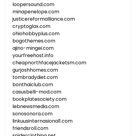
loopersound.com
minapenelope.com
justicereformalliance.com
cryptoglax.com
ohiohobbyplus.com
bogothemes.com
ajino-mingei.com
yourfreehost.info
cheapnorthfacejacketsm.com
gurjoshhomes.com
tombradydiet.com
bonthaiclub.com
casusbelli-mod.com
bookplatesociety.com
lebnewsmedia.com
sonosonora.com
linkuusinternasional1.com
friendsroll.com
spiderclothing.net