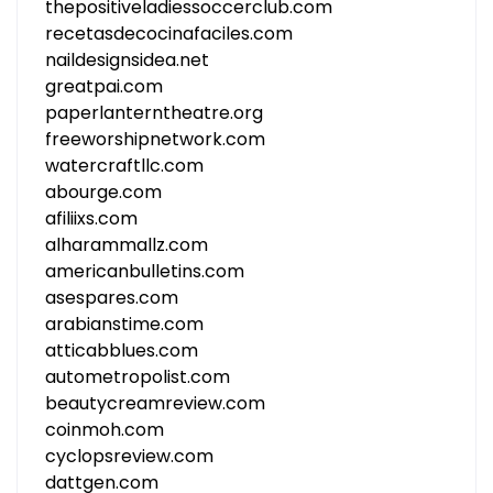
thepositiveladiessoccerclub.com
recetasdecocinafaciles.com
naildesignsidea.net
greatpai.com
paperlanterntheatre.org
freeworshipnetwork.com
watercraftllc.com
abourge.com
afiliixs.com
alharammallz.com
americanbulletins.com
asespares.com
arabianstime.com
atticabblues.com
autometropolist.com
beautycreamreview.com
coinmoh.com
cyclopsreview.com
dattgen.com