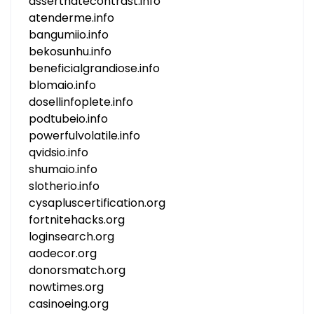
asserthatecontrast.info
atenderme.info
bangumiio.info
bekosunhu.info
beneficialgrandiose.info
blomaio.info
dosellinfoplete.info
podtubeio.info
powerfulvolatile.info
qvidsio.info
shumaio.info
slotherio.info
cysapluscertification.org
fortnitehacks.org
loginsearch.org
aodecor.org
donorsmatch.org
nowtimes.org
casinoeing.org