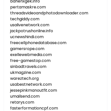
bahenxgek.info
pertamaskre.com
threadsvideoandphotodownloader.com
techgiddy.com
usalivenetwork.com
jackpotrushonline.info
ucnewshindi.com
freecellphonedatabase.com
gamersrope.com
exellewebmedia.com
free-gamestop.com
sinbadtravels.com
ukmagzine.com
wareztech.org
usabestnetwork.com
jessepinkmanoutfit.com
umailsend.com
retarys.com
fasterformationcpf.com