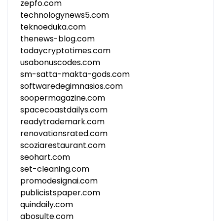
zepfo.com
technologynews5.com
teknoeduka.com
thenews-blog.com
todaycryptotimes.com
usabonuscodes.com
sm-satta-makta-gods.com
softwaredegimnasios.com
soopermagazine.com
spacecoastdailys.com
readytrademark.com
renovationsrated.com
scoziarestaurant.com
seohart.com
set-cleaning.com
promodesignai.com
publicistspaper.com
quindaily.com
abosulte.com