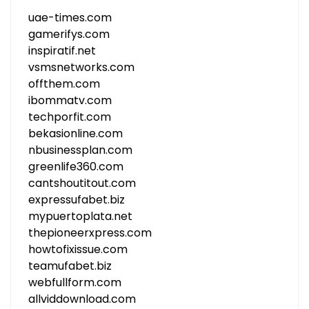
uae-times.com
gamerifys.com
inspiratif.net
vsmsnetworks.com
offthem.com
ibommatv.com
techporfit.com
bekasionline.com
nbusinessplan.com
greenlife360.com
cantshoutitout.com
expressufabet.biz
mypuertoplata.net
thepioneerxpress.com
howtofixissue.com
teamufabet.biz
webfullform.com
allviddownload.com