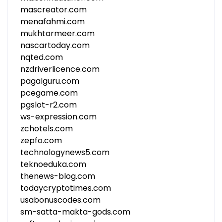
mascreator.com
menafahmi.com
mukhtarmeer.com
nascartoday.com
nqted.com
nzdriverlicence.com
pagalguru.com
pcegame.com
pgslot-r2.com
ws-expression.com
zchotels.com
zepfo.com
technologynews5.com
teknoeduka.com
thenews-blog.com
todaycryptotimes.com
usabonuscodes.com
sm-satta-makta-gods.com