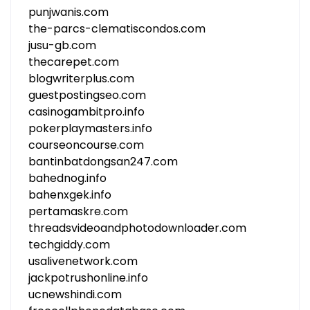
punjwanis.com
the-parcs-clematiscondos.com
jusu-gb.com
thecarepet.com
blogwriterplus.com
guestpostingseo.com
casinogambitpro.info
pokerplaymasters.info
courseoncourse.com
bantinbatdongsan247.com
bahednog.info
bahenxgek.info
pertamaskre.com
threadsvideoandphotodownloader.com
techgiddy.com
usalivenetwork.com
jackpotrushonline.info
ucnewshindi.com