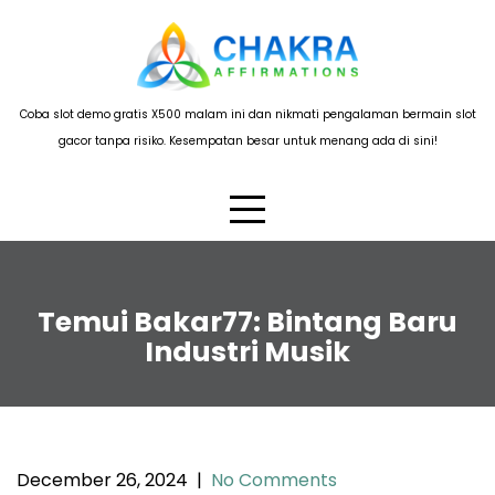
Skip
to
content
Coba slot demo gratis X500 malam ini dan nikmati pengalaman bermain slot
gacor tanpa risiko. Kesempatan besar untuk menang ada di sini!
Temui Bakar77: Bintang Baru
Industri Musik
December 26, 2024
|
No Comments