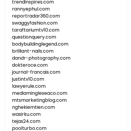
trendinspires.com
rannyephul.com
reportradar360.com
swaggyfashion.com
taraftariumtv10.com
questionquery.com
bodybuildinglegend.com
brilliant-nails.com
dandr-photography.com
dokteroce.com
journal-francais.com
justintv10.com
lawyerule.com
mediamingleseaco.com
mtsmarketingblog.com
nghekiemtien.com
wasirku.com
tejas24.com
poolturbo.com