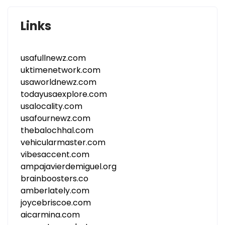
Links
usafullnewz.com
uktimenetwork.com
usaworldnewz.com
todayusaexplore.com
usalocality.com
usafournewz.com
thebalochhal.com
vehicularmaster.com
vibesaccent.com
ampajavierdemiguel.org
brainboosters.co
amberlately.com
joycebriscoe.com
aicarmina.com