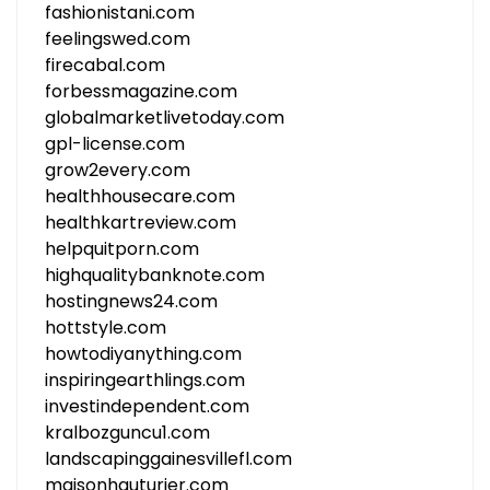
fashionistani.com
feelingswed.com
firecabal.com
forbessmagazine.com
globalmarketlivetoday.com
gpl-license.com
grow2every.com
healthhousecare.com
healthkartreview.com
helpquitporn.com
highqualitybanknote.com
hostingnews24.com
hottstyle.com
howtodiyanything.com
inspiringearthlings.com
investindependent.com
kralbozguncu1.com
landscapinggainesvillefl.com
maisonhauturier.com