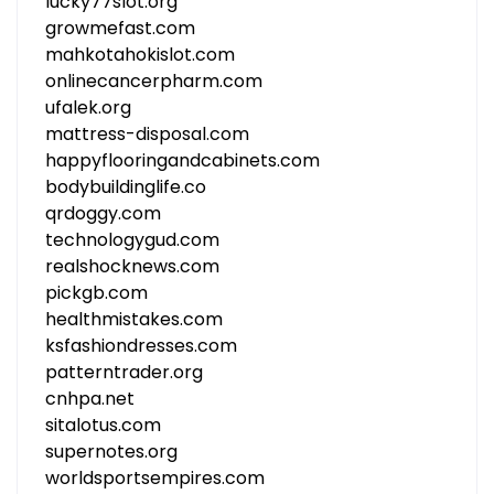
lucky77slot.org
growmefast.com
mahkotahokislot.com
onlinecancerpharm.com
ufalek.org
mattress-disposal.com
happyflooringandcabinets.com
bodybuildinglife.co
qrdoggy.com
technologygud.com
realshocknews.com
pickgb.com
healthmistakes.com
ksfashiondresses.com
patterntrader.org
cnhpa.net
sitalotus.com
supernotes.org
worldsportsempires.com