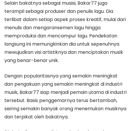
Selain bakatnya sebagai musisi, Bakar77 juga
terampil sebagai produser dan penulis lagu. Dia
terlibat dalam setiap aspek proses kreatif, mulai dari
menulis dan mengaransemen lagu hingga
memproduksi dan mencampur lagu. Pendekatan
langsung ini memungkinkan dia untuk sepenuhnya
mewujudkan visi artistiknya dan menciptakan musik
yang benar-benar unik.
Dengan popularitasnya yang semakin meningkat
dan pengakuan yang semakin meningkat di industri
musik, Bakar77 siap menjadi pemain utama di industri
tersebut. Basis penggemarnya terus bertambah,
seiring semakin banyak orang menemukan musiknya
dan terpikat oleh bakatnya.