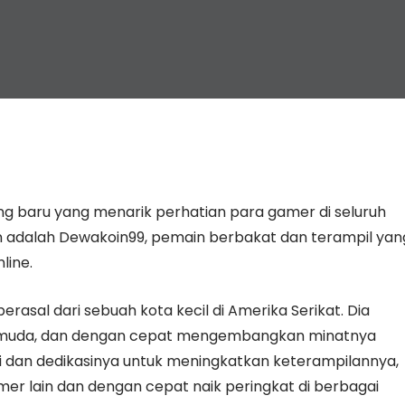
tang baru yang menarik perhatian para gamer di seluruh
un adalah Dewakoin99, pemain berbakat dan terampil yan
line.
erasal dari sebuah kota kecil di Amerika Serikat. Dia
ia muda, dan dengan cepat mengembangkan minatnya
 dan dedikasinya untuk meningkatkan keterampilannya,
er lain dan dengan cepat naik peringkat di berbagai