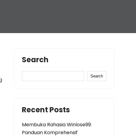
Search
Search
g
Recent Posts
Membuka Rahasia Winlose99:
Panduan Komprehensif