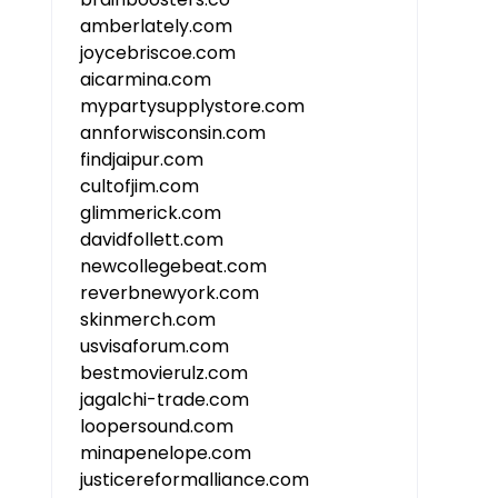
amberlately.com
joycebriscoe.com
aicarmina.com
mypartysupplystore.com
annforwisconsin.com
findjaipur.com
cultofjim.com
glimmerick.com
davidfollett.com
newcollegebeat.com
reverbnewyork.com
skinmerch.com
usvisaforum.com
bestmovierulz.com
jagalchi-trade.com
loopersound.com
minapenelope.com
justicereformalliance.com