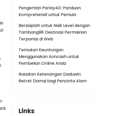
Pengertian Parlay4D: Panduan
Komprehensif untuk Pemula
is
Bersiaplah untuk Naik Level dengan
al
Tambang99: Destinasi Permainan
Terpanas di Web
Temukan Keuntungan
Menggunakan Aoncash untuk
n
Pembelian Online Anda
l
Rasakan Ketenangan Daduwin:
Retret Damai bagi Pencinta Alam
i
tik
Links