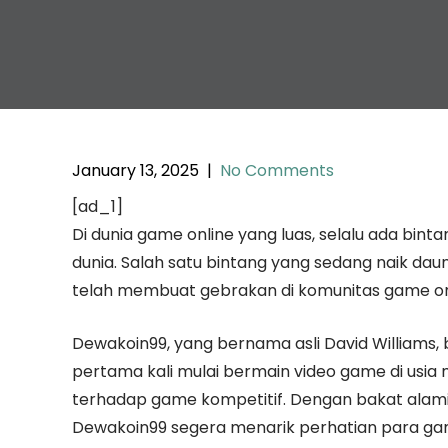
January 13, 2025
|
No Comments
[ad_1]
Di dunia game online yang luas, selalu ada bin
dunia. Salah satu bintang yang sedang naik da
telah membuat gebrakan di komunitas game on
Dewakoin99, yang bernama asli David Williams, b
pertama kali mulai bermain video game di us
terhadap game kompetitif. Dengan bakat alami
Dewakoin99 segera menarik perhatian para gam