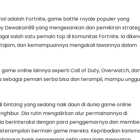
al adalah Fortnite, game battle royale populer yang
 Dewakoin99 yang mengesankan dan pemikiran strateg
 salah satu pemain top di komunitas Fortnite. Ia diken
ng tajam, dan kemampuannya mengakali lawannya dalam
i game online lainnya seperti Call of Duty, Overwatch, da
ya sebagai pemain serba bisa dan terampil, mampu unggu
 bintang yang sedang naik daun di dunia game online
ghibur. Dia rutin mengalirkan alur permainannya di
 dia berinteraksi dengan para penggemarnya dan member
keterampilan bermain game mereka. Kepribadian karisma
angun basis penggemar setia yang ingin menonton