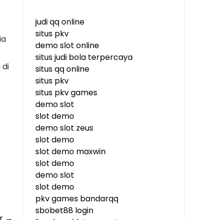
judi qq online
situs pkv
ia
demo slot online
situs judi bola terpercaya
 di
situs qq online
situs pkv
situs pkv games
demo slot
slot demo
demo slot zeus
slot demo
slot demo maxwin
slot demo
demo slot
slot demo
pkv games bandarqq
sbobet88 login
er
→