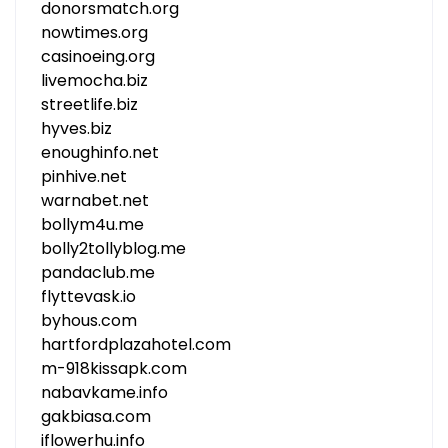
donorsmatch.org
nowtimes.org
casinoeing.org
livemocha.biz
streetlife.biz
hyves.biz
enoughinfo.net
pinhive.net
warnabet.net
bollym4u.me
bolly2tollyblog.me
pandaclub.me
flyttevask.io
byhous.com
hartfordplazahotel.com
m-918kissapk.com
nabavkame.info
gakbiasa.com
iflowerhu.info