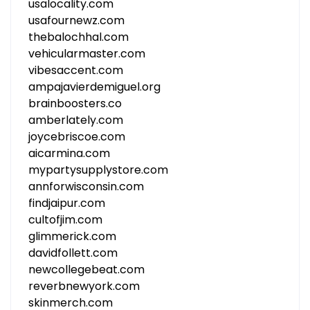
usalocality.com
usafournewz.com
thebalochhal.com
vehicularmaster.com
vibesaccent.com
ampajavierdemiguel.org
brainboosters.co
amberlately.com
joycebriscoe.com
aicarmina.com
mypartysupplystore.com
annforwisconsin.com
findjaipur.com
cultofjim.com
glimmerick.com
davidfollett.com
newcollegebeat.com
reverbnewyork.com
skinmerch.com