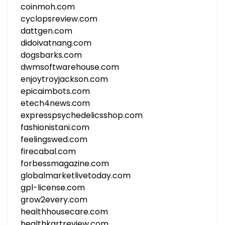
coinmoh.com
cyclopsreview.com
dattgen.com
didoivatnang.com
dogsbarks.com
dwmsoftwarehouse.com
enjoytroyjackson.com
epicaimbots.com
etech4news.com
expresspsychedelicsshop.com
fashionistani.com
feelingswed.com
firecabal.com
forbessmagazine.com
globalmarketlivetoday.com
gpl-license.com
grow2every.com
healthhousecare.com
healthkartreview.com