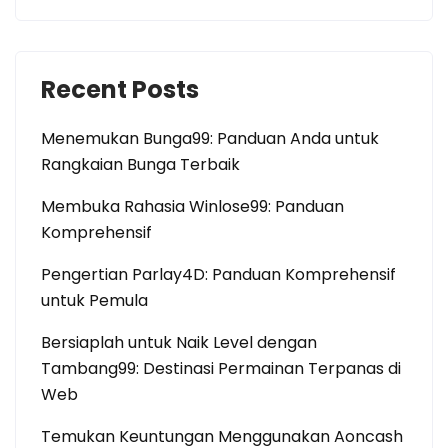
Recent Posts
Menemukan Bunga99: Panduan Anda untuk
Rangkaian Bunga Terbaik
Membuka Rahasia Winlose99: Panduan
Komprehensif
Pengertian Parlay4D: Panduan Komprehensif
untuk Pemula
Bersiaplah untuk Naik Level dengan
Tambang99: Destinasi Permainan Terpanas di
Web
Temukan Keuntungan Menggunakan Aoncash