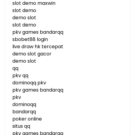
slot demo maxwin
slot demo
demo slot
slot demo
pkv games bandarqq
sbobet88 login
live draw hk tercepat
demo slot gacor
demo slot
qq
pkv qq
dominoqq pkv
pkv games bandarqq
pkv
dominoqq
bandarqq
poker online
situs qq
pkv games bandarqq