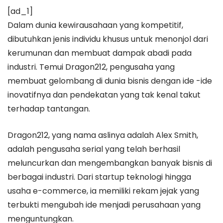
[ad_1]
Dalam dunia kewirausahaan yang kompetitif,
dibutuhkan jenis individu khusus untuk menonjol dari
kerumunan dan membuat dampak abadi pada
industri. Temui Dragon212, pengusaha yang
membuat gelombang di dunia bisnis dengan ide -ide
inovatifnya dan pendekatan yang tak kenal takut
terhadap tantangan.
Dragon212, yang nama aslinya adalah Alex Smith,
adalah pengusaha serial yang telah berhasil
meluncurkan dan mengembangkan banyak bisnis di
berbagai industri. Dari startup teknologi hingga
usaha e-commerce, ia memiliki rekam jejak yang
terbukti mengubah ide menjadi perusahaan yang
menguntungkan.