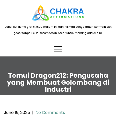
Skip
to
content
Coba slot demo gratis X500 malam ini dan nikmati pengalaman bermain slot
gacor tanpa risiko. Kesempatan besar untuk menang ada di sini!
Temui Dragon212: Pengusaha
yang Membuat Gelombang di
Industri
June 19, 2025
|
No Comments