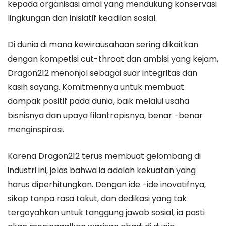
kepada organisasi amal yang mendukung konservasi
lingkungan dan inisiatif keadilan sosial.
Di dunia di mana kewirausahaan sering dikaitkan
dengan kompetisi cut-throat dan ambisi yang kejam,
Dragon212 menonjol sebagai suar integritas dan
kasih sayang. Komitmennya untuk membuat
dampak positif pada dunia, baik melalui usaha
bisnisnya dan upaya filantropisnya, benar -benar
menginspirasi.
Karena Dragon212 terus membuat gelombang di
industri ini, jelas bahwa ia adalah kekuatan yang
harus diperhitungkan. Dengan ide -ide inovatifnya,
sikap tanpa rasa takut, dan dedikasi yang tak
tergoyahkan untuk tanggung jawab sosial, ia pasti