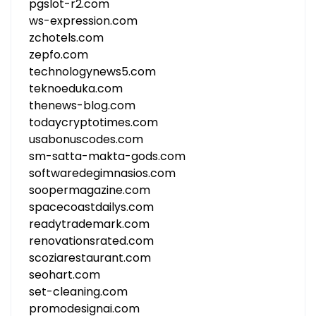
pgslot-r2.com
ws-expression.com
zchotels.com
zepfo.com
technologynews5.com
teknoeduka.com
thenews-blog.com
todaycryptotimes.com
usabonuscodes.com
sm-satta-makta-gods.com
softwaredegimnasios.com
soopermagazine.com
spacecoastdailys.com
readytrademark.com
renovationsrated.com
scoziarestaurant.com
seohart.com
set-cleaning.com
promodesignai.com