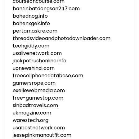
courseoncourse.com
bantinbatdongsan247.com
bahednog.info
bahenxgek.info
pertamaskre.com
threadsvideoandphotodownloader.com
techgiddy.com
usalivenetwork.com
jackpotrushonline.info
ucnewshindi.com
freecellphonedatabase.com
gamersrope.com
exellewebmedia.com
free-gamestop.com
sinbadtravels.com
ukmagzine.com
wareztech.org
usabestnetwork.com
jessepinkmanoutfit.com