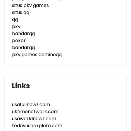
situs pkv games
situs qq
qq
pkv
bandarqq
poker
bandarqq
pkv games dominoqq
Links
usafullnewz.com
uktimenetwork.com
usaworldnewz.com
todayusaexplore.com