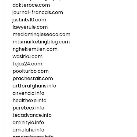
dokteroce.com
journal-francais.com
justintv10.com
lawyerule.com
mediamingleseaco.com
mtsmarketingblog.com
nghekiemtien.com
wasirku.com
tejas24.com
poolturbo.com
prachestait.com
artforafghans.info
airvendio.info
healthexe.info
puretecx.info
tecadvance.info
aminityio.info
amiolahu.info