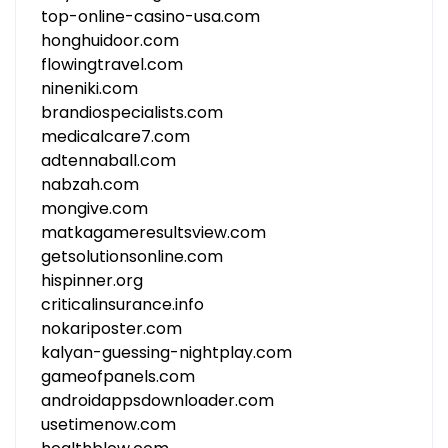
top-online-casino-usa.com
honghuidoor.com
flowingtravel.com
nineniki.com
brandiospecialists.com
medicalcare7.com
adtennaball.com
nabzah.com
mongive.com
matkagameresultsview.com
getsolutionsonline.com
hispinner.org
criticalinsurance.info
nokariposter.com
kalyan-guessing-nightplay.com
gameofpanels.com
androidappsdownloader.com
usetimenow.com