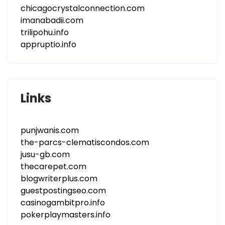
chicagocrystalconnection.com
imanabadii.com
trilipohu.info
appruptio.info
Links
punjwanis.com
the-parcs-clematiscondos.com
jusu-gb.com
thecarepet.com
blogwriterplus.com
guestpostingseo.com
casinogambitpro.info
pokerplaymasters.info