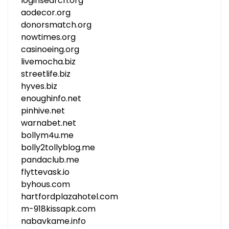
loginsearch.org
aodecor.org
donorsmatch.org
nowtimes.org
casinoeing.org
livemocha.biz
streetlife.biz
hyves.biz
enoughinfo.net
pinhive.net
warnabet.net
bollym4u.me
bolly2tollyblog.me
pandaclub.me
flyttevask.io
byhous.com
hartfordplazahotel.com
m-918kissapk.com
nabavkame.info