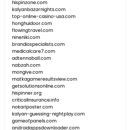
hispinzone.com
kalyanbazarnights.com
top-online-casino-usa.com
honghuidoor.com
flowingtravel.com
nineniki.com
brandiospecialists.com
medicalcare7.com
adtennaball.com
nabzah.com
mongive.com
matkagameresultsview.com
getsolutionsonline.com
hispinner.org
criticalinsurance.info
nokariposter.com
kalyan-guessing-nightplay.com
gameofpanels.com
androidappsdownloader.com