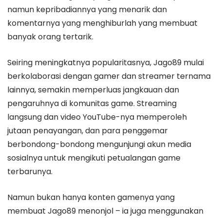
namun kepribadiannya yang menarik dan
komentarnya yang menghiburlah yang membuat
banyak orang tertarik.
Seiring meningkatnya popularitasnya, Jago89 mulai
berkolaborasi dengan gamer dan streamer ternama
lainnya, semakin memperluas jangkauan dan
pengaruhnya di komunitas game. Streaming
langsung dan video YouTube-nya memperoleh
jutaan penayangan, dan para penggemar
berbondong-bondong mengunjungi akun media
sosialnya untuk mengikuti petualangan game
terbarunya.
Namun bukan hanya konten gamenya yang
membuat Jago89 menonjol – ia juga menggunakan