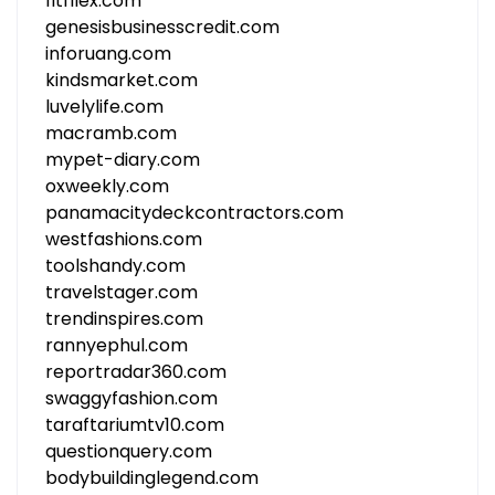
fitfllex.com
genesisbusinesscredit.com
inforuang.com
kindsmarket.com
luvelylife.com
macramb.com
mypet-diary.com
oxweekly.com
panamacitydeckcontractors.com
westfashions.com
toolshandy.com
travelstager.com
trendinspires.com
rannyephul.com
reportradar360.com
swaggyfashion.com
taraftariumtv10.com
questionquery.com
bodybuildinglegend.com