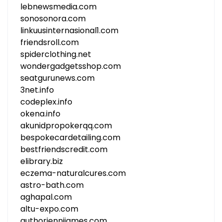
lebnewsmedia.com
sonosonora.com
linkuusinternasional1.com
friendsroll.com
spiderclothing.net
wondergadgetsshop.com
seatgurunews.com
3net.info
codeplex.info
okena.info
akunidpropokerqq.com
bespokecardetailing.com
bestfriendscredit.com
elibrary.biz
eczema-naturalcures.com
astro-bath.com
aghapal.com
altu-expo.com
authorjennijames.com