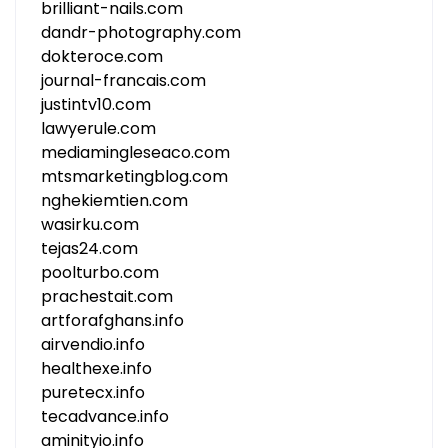
brilliant-nails.com
dandr-photography.com
dokteroce.com
journal-francais.com
justintv10.com
lawyerule.com
mediamingleseaco.com
mtsmarketingblog.com
nghekiemtien.com
wasirku.com
tejas24.com
poolturbo.com
prachestait.com
artforafghans.info
airvendio.info
healthexe.info
puretecx.info
tecadvance.info
aminityio.info