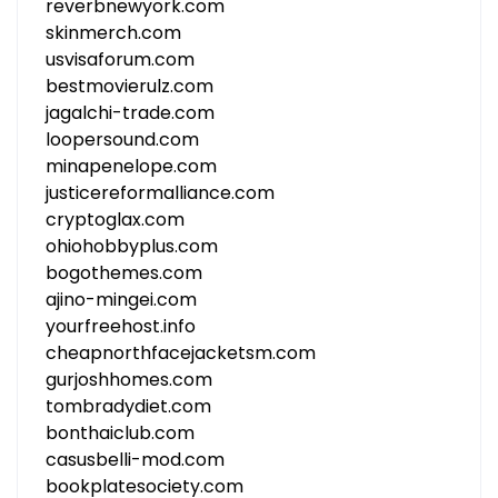
reverbnewyork.com
skinmerch.com
usvisaforum.com
bestmovierulz.com
jagalchi-trade.com
loopersound.com
minapenelope.com
justicereformalliance.com
cryptoglax.com
ohiohobbyplus.com
bogothemes.com
ajino-mingei.com
yourfreehost.info
cheapnorthfacejacketsm.com
gurjoshhomes.com
tombradydiet.com
bonthaiclub.com
casusbelli-mod.com
bookplatesociety.com