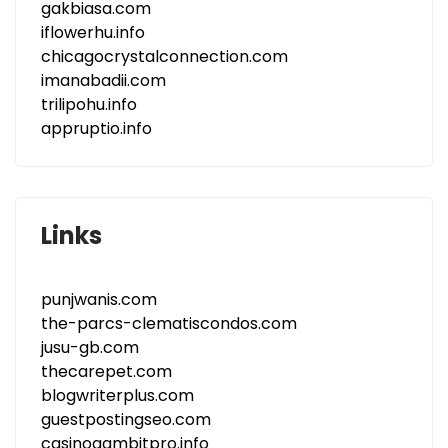
gakbiasa.com
iflowerhu.info
chicagocrystalconnection.com
imanabadii.com
trilipohu.info
appruptio.info
Links
punjwanis.com
the-parcs-clematiscondos.com
jusu-gb.com
thecarepet.com
blogwriterplus.com
guestpostingseo.com
casinogambitpro.info