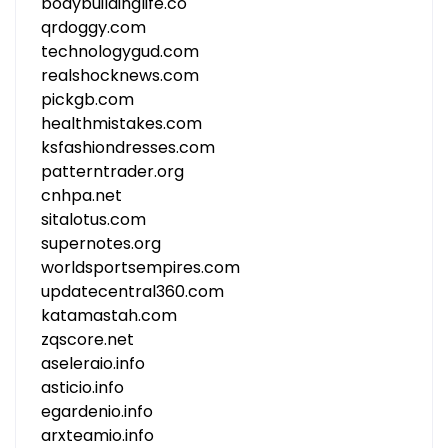
bodybuildinglife.co
qrdoggy.com
technologygud.com
realshocknews.com
pickgb.com
healthmistakes.com
ksfashiondresses.com
patterntrader.org
cnhpa.net
sitalotus.com
supernotes.org
worldsportsempires.com
updatecentral360.com
katamastah.com
zqscore.net
aseleraio.info
asticio.info
egardenio.info
arxteamio.info