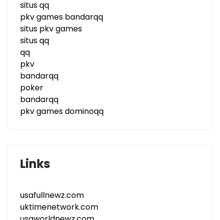
situs qq
pkv games bandarqq
situs pkv games
situs qq
qq
pkv
bandarqq
poker
bandarqq
pkv games dominoqq
Links
usafullnewz.com
uktimenetwork.com
usaworldnewz.com