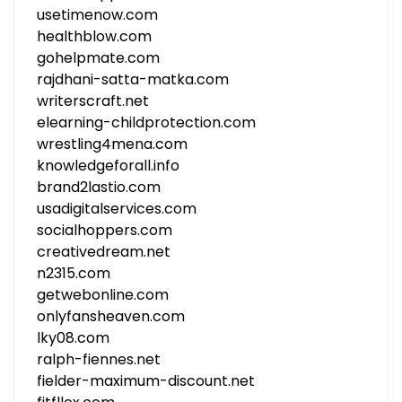
usetimenow.com
healthblow.com
gohelpmate.com
rajdhani-satta-matka.com
writerscraft.net
elearning-childprotection.com
wrestling4mena.com
knowledgeforall.info
brand2lastio.com
usadigitalservices.com
socialhoppers.com
creativedream.net
n2315.com
getwebonline.com
onlyfansheaven.com
lky08.com
ralph-fiennes.net
fielder-maximum-discount.net