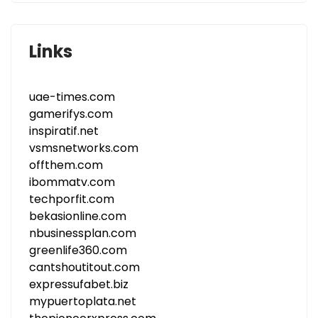
Links
uae-times.com
gamerifys.com
inspiratif.net
vsmsnetworks.com
offthem.com
ibommatv.com
techporfit.com
bekasionline.com
nbusinessplan.com
greenlife360.com
cantshoutitout.com
expressufabet.biz
mypuertoplata.net