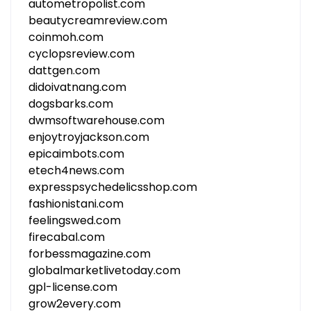
autometropolist.com
beautycreamreview.com
coinmoh.com
cyclopsreview.com
dattgen.com
didoivatnang.com
dogsbarks.com
dwmsoftwarehouse.com
enjoytroyjackson.com
epicaimbots.com
etech4news.com
expresspsychedelicsshop.com
fashionistani.com
feelingswed.com
firecabal.com
forbessmagazine.com
globalmarketlivetoday.com
gpl-license.com
grow2every.com