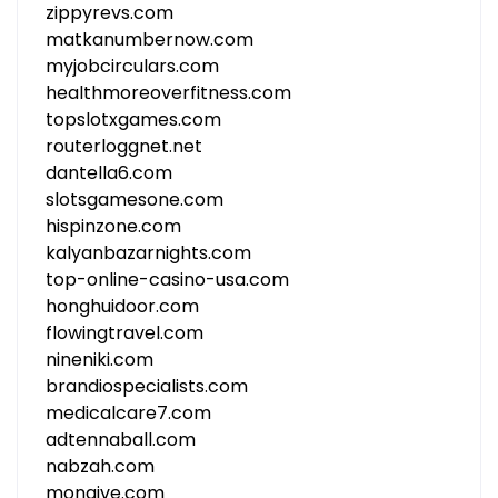
zippyrevs.com
matkanumbernow.com
myjobcirculars.com
healthmoreoverfitness.com
topslotxgames.com
routerloggnet.net
dantella6.com
slotsgamesone.com
hispinzone.com
kalyanbazarnights.com
top-online-casino-usa.com
honghuidoor.com
flowingtravel.com
nineniki.com
brandiospecialists.com
medicalcare7.com
adtennaball.com
nabzah.com
mongive.com