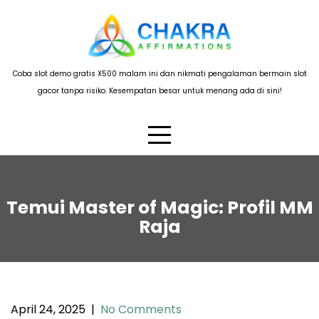
Skip
to
content
Coba slot demo gratis X500 malam ini dan nikmati pengalaman bermain slot
gacor tanpa risiko. Kesempatan besar untuk menang ada di sini!
Temui Master of Magic: Profil MM
Raja
April 24, 2025
|
No Comments