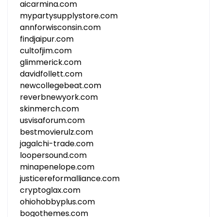
aicarmina.com
mypartysupplystore.com
annforwisconsin.com
findjaipur.com
cultofjim.com
glimmerick.com
davidfollett.com
newcollegebeat.com
reverbnewyork.com
skinmerch.com
usvisaforum.com
bestmovierulz.com
jagalchi-trade.com
loopersound.com
minapenelope.com
justicereformalliance.com
cryptoglax.com
ohiohobbyplus.com
bogothemes.com