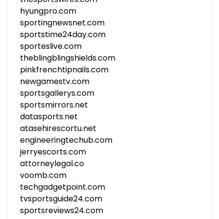
hyungpro.com
sportingnewsnet.com
sportstime24day.com
sporteslive.com
theblingblingshields.com
pinkfrenchtipnails.com
newgamestv.com
sportsgallerys.com
sportsmirrors.net
datasports.net
atasehirescortu.net
engineeringtechub.com
jerryescorts.com
attorneylegal.co
voomb.com
techgadgetpoint.com
tvsportsguide24.com
sportsreviews24.com