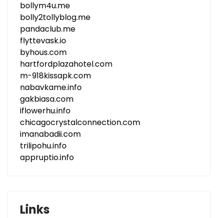
bollym4u.me
bolly2tollyblog.me
pandaclub.me
flyttevask.io
byhous.com
hartfordplazahotel.com
m-918kissapk.com
nabavkame.info
gakbiasa.com
iflowerhu.info
chicagocrystalconnection.com
imanabadii.com
trilipohu.info
appruptio.info
Links