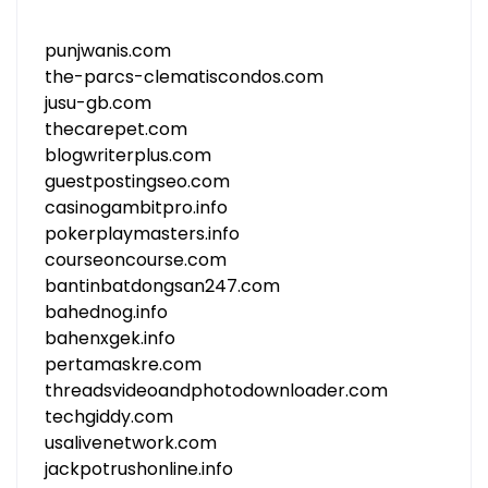
punjwanis.com
the-parcs-clematiscondos.com
jusu-gb.com
thecarepet.com
blogwriterplus.com
guestpostingseo.com
casinogambitpro.info
pokerplaymasters.info
courseoncourse.com
bantinbatdongsan247.com
bahednog.info
bahenxgek.info
pertamaskre.com
threadsvideoandphotodownloader.com
techgiddy.com
usalivenetwork.com
jackpotrushonline.info