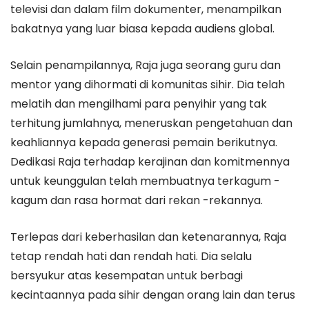
televisi dan dalam film dokumenter, menampilkan
bakatnya yang luar biasa kepada audiens global.
Selain penampilannya, Raja juga seorang guru dan
mentor yang dihormati di komunitas sihir. Dia telah
melatih dan mengilhami para penyihir yang tak
terhitung jumlahnya, meneruskan pengetahuan dan
keahliannya kepada generasi pemain berikutnya.
Dedikasi Raja terhadap kerajinan dan komitmennya
untuk keunggulan telah membuatnya terkagum -
kagum dan rasa hormat dari rekan -rekannya.
Terlepas dari keberhasilan dan ketenarannya, Raja
tetap rendah hati dan rendah hati. Dia selalu
bersyukur atas kesempatan untuk berbagi
kecintaannya pada sihir dengan orang lain dan terus