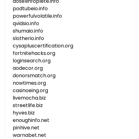
dosellinfoplete.info
podtubeio.info
powerfulvolatile.info
qvidsio.info
shumaio.info
slotherio.info
cysapluscertification.org
fortnitehacks.org
loginsearch.org
aodecor.org
donorsmatch.org
nowtimes.org
casinoeing.org
livemocha.biz
streetlife.biz
hyves.biz
enoughinfo.net
pinhive.net
warnabet.net