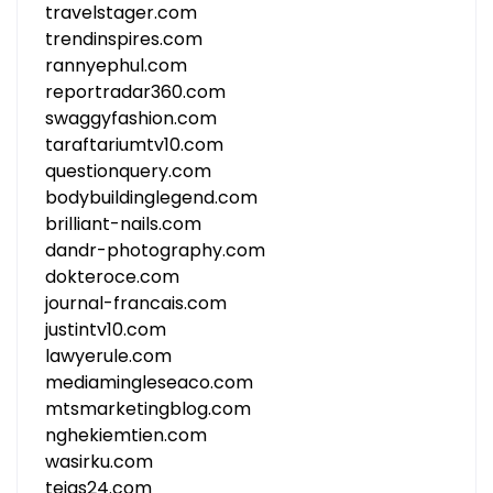
travelstager.com
trendinspires.com
rannyephul.com
reportradar360.com
swaggyfashion.com
taraftariumtv10.com
questionquery.com
bodybuildinglegend.com
brilliant-nails.com
dandr-photography.com
dokteroce.com
journal-francais.com
justintv10.com
lawyerule.com
mediamingleseaco.com
mtsmarketingblog.com
nghekiemtien.com
wasirku.com
tejas24.com