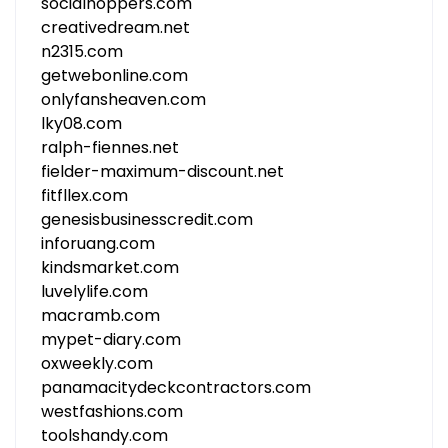
socialhoppers.com
creativedream.net
n2315.com
getwebonline.com
onlyfansheaven.com
lky08.com
ralph-fiennes.net
fielder-maximum-discount.net
fitfllex.com
genesisbusinesscredit.com
inforuang.com
kindsmarket.com
luvelylife.com
macramb.com
mypet-diary.com
oxweekly.com
panamacitydeckcontractors.com
westfashions.com
toolshandy.com