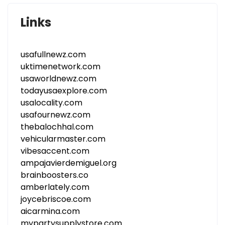
Links
usafullnewz.com
uktimenetwork.com
usaworldnewz.com
todayusaexplore.com
usalocality.com
usafournewz.com
thebalochhal.com
vehicularmaster.com
vibesaccent.com
ampajavierdemiguel.org
brainboosters.co
amberlately.com
joycebriscoe.com
aicarmina.com
mypartysupplystore.com