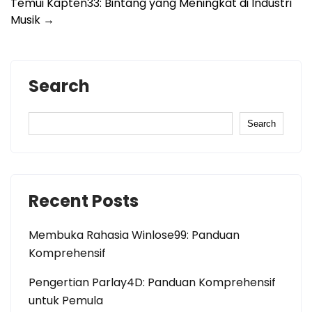
Temui Kapten33: Bintang yang Meningkat di Industri
Musik
→
Search
Search
Recent Posts
Membuka Rahasia Winlose99: Panduan
Komprehensif
Pengertian Parlay4D: Panduan Komprehensif
untuk Pemula