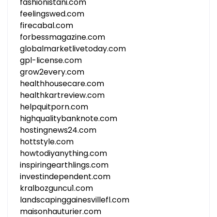
fashionistani.com
feelingswed.com
firecabal.com
forbessmagazine.com
globalmarketlivetoday.com
gpl-license.com
grow2every.com
healthhousecare.com
healthkartreview.com
helpquitporn.com
highqualitybanknote.com
hostingnews24.com
hottstyle.com
howtodiyanything.com
inspiringearthlings.com
investindependent.com
kralbozguncu1.com
landscapinggainesvillefl.com
maisonhauturier.com