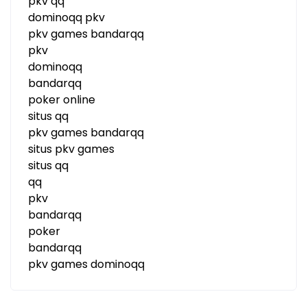
pkv qq
dominoqq pkv
pkv games bandarqq
pkv
dominoqq
bandarqq
poker online
situs qq
pkv games bandarqq
situs pkv games
situs qq
qq
pkv
bandarqq
poker
bandarqq
pkv games dominoqq