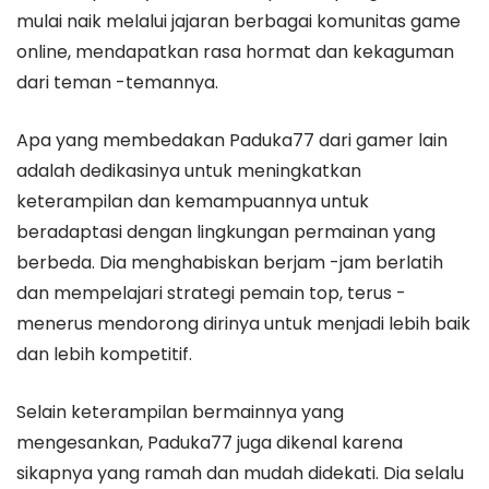
mulai naik melalui jajaran berbagai komunitas game
online, mendapatkan rasa hormat dan kekaguman
dari teman -temannya.
Apa yang membedakan Paduka77 dari gamer lain
adalah dedikasinya untuk meningkatkan
keterampilan dan kemampuannya untuk
beradaptasi dengan lingkungan permainan yang
berbeda. Dia menghabiskan berjam -jam berlatih
dan mempelajari strategi pemain top, terus -
menerus mendorong dirinya untuk menjadi lebih baik
dan lebih kompetitif.
Selain keterampilan bermainnya yang
mengesankan, Paduka77 juga dikenal karena
sikapnya yang ramah dan mudah didekati. Dia selalu