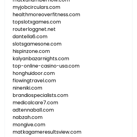
myjobcirculars.com
healthmoreoverfitness.com
topslotxgames.com
routerloggnet.net
dantella6.com
slotsgamesone.com
hispinzone.com
kalyanbazarnights.com
top-online-casino-usa.com
honghuidoor.com
flowingtravel.com
nineniki.com
brandiospecialists.com
medicalcare7.com
adtennaball.com
nabzah.com
mongive.com
matkagameresultsview.com