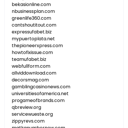
bekasionline.com
nbusinessplan.com
greenlife360.com
cantshoutitout.com
expressufabet.biz
mypuertoplata.net
thepioneerxpress.com
howtofixissue.com
teamufabet.biz
webfullform.com
allviddownload.com
decorsmag.com
gamblingcasinonews.com
universitiesofamerica.net
progameofbrands.com
qbreview.org
servicewueste.org
zippyrevs.com
matkanumbernow.com