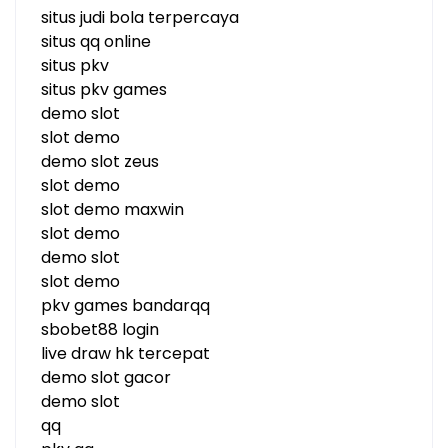
situs judi bola terpercaya
situs qq online
situs pkv
situs pkv games
demo slot
slot demo
demo slot zeus
slot demo
slot demo maxwin
slot demo
demo slot
slot demo
pkv games bandarqq
sbobet88 login
live draw hk tercepat
demo slot gacor
demo slot
qq