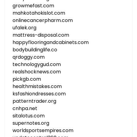
growmefast.com
mahkotahokislot.com
onlinecancerpharm.com
ufalek.org
mattress-disposal.com
happyflooringandcabinets.com
bodybuildinglife.co
qrdoggy.com
technologygud.com
realshocknews.com
pickgb.com
healthmistakes.com
ksfashiondresses.com
patterntrader.org
cnhpa.net
sitalotus.com
supernotes.org
worldsportsempires.com