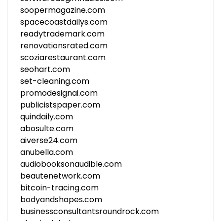
soopermagazine.com
spacecoastdailys.com
readytrademark.com
renovationsrated.com
scoziarestaurant.com
seohart.com
set-cleaning.com
promodesignai.com
publicistspaper.com
quindaily.com
abosulte.com
aiverse24.com
anubella.com
audiobooksonaudible.com
beautenetwork.com
bitcoin-tracing.com
bodyandshapes.com
businessconsultantsroundrock.com