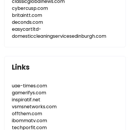
classicglobalnews.com
cybercusp.com
britaintt.com
deconds.com
easycartltd-
domesticcleaningservicesedinburgh.com
Links
uae-times.com
gamerifys.com
inspiratif.net
vsmsnetworks.com
offthem.com
ibommatv.com
techporfit.com