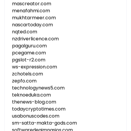
mascreator.com
menafahmi.com
mukhtarmeer.com
nascartoday.com
nqted.com
nzdriverlicence.com
pagalguru.com
pcegame.com
pgslot-r2.com
ws-expression.com
zchotels.com
zepfo.com
technologynews5.com
teknoeduka.com
thenews-blog.com
todaycryptotimes.com
usabonuscodes.com
sm-satta-makta-gods.com
softwaredegimnasios.com