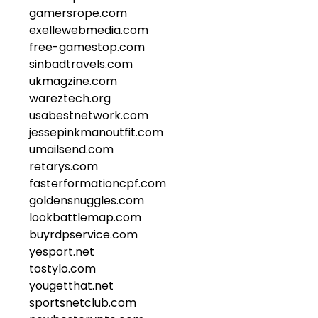
gamersrope.com
exellewebmedia.com
free-gamestop.com
sinbadtravels.com
ukmagzine.com
wareztech.org
usabestnetwork.com
jessepinkmanoutfit.com
umailsend.com
retarys.com
fasterformationcpf.com
goldensnuggles.com
lookbattlemap.com
buyrdpservice.com
yesport.net
tostylo.com
yougetthat.net
sportsnetclub.com