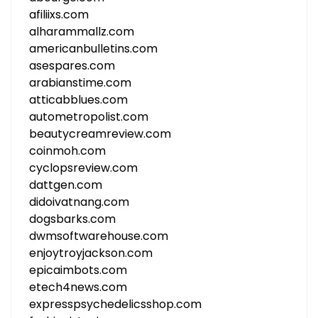
afiliixs.com
alharammallz.com
americanbulletins.com
asespares.com
arabianstime.com
atticabblues.com
autometropolist.com
beautycreamreview.com
coinmoh.com
cyclopsreview.com
dattgen.com
didoivatnang.com
dogsbarks.com
dwmsoftwarehouse.com
enjoytroyjackson.com
epicaimbots.com
etech4news.com
expresspsychedelicsshop.com