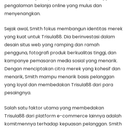
pengalaman belanja online yang mulus dan
menyenangkan.
Sejak awal, Smith fokus membangun identitas merek
yang kuat untuk Trisula88. Dia berinvestasi dalam
desain situs web yang ramping dan ramah
pengguna, fotografi produk berkualitas tinggi, dan
kampanye pemasaran media sosial yang menarik.
Dengan menciptakan citra merek yang kohesif dan
menarik, Smith mampu menarik basis pelanggan
yang loyal dan membedakan Trisula88 dari para
pesaingnya.
Salah satu faktor utama yang membedakan
Trisula88 dari platform e-commerce lainnya adalah
komitmennya terhadap kepuasan pelanggan. Smith