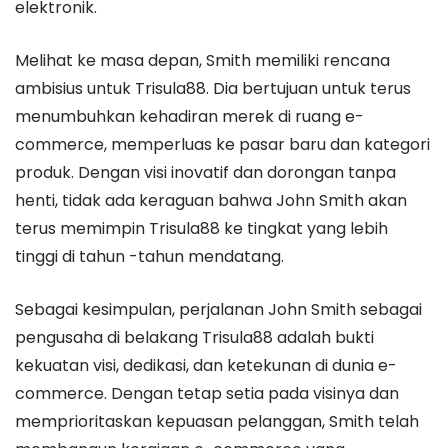
elektronik.
Melihat ke masa depan, Smith memiliki rencana
ambisius untuk Trisula88. Dia bertujuan untuk terus
menumbuhkan kehadiran merek di ruang e-
commerce, memperluas ke pasar baru dan kategori
produk. Dengan visi inovatif dan dorongan tanpa
henti, tidak ada keraguan bahwa John Smith akan
terus memimpin Trisula88 ke tingkat yang lebih
tinggi di tahun -tahun mendatang.
Sebagai kesimpulan, perjalanan John Smith sebagai
pengusaha di belakang Trisula88 adalah bukti
kekuatan visi, dedikasi, dan ketekunan di dunia e-
commerce. Dengan tetap setia pada visinya dan
memprioritaskan kepuasan pelanggan, Smith telah