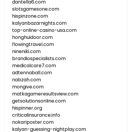
dantella6.com
slotsgamesone.com
hispinzone.com
kalyanbazarnights.com
top-online-casino-usa.com
honghuidoor.com
flowingtravel.com
nineniki.com
brandiospecialists.com
medicalcare7.com
adtennaball.com
nabzah.com
mongive.com
matkagameresultsview.com
getsolutionsonline.com
hispinner.org
criticalinsurance.info
nokariposter.com
kalyan-guessing-nightplay.com