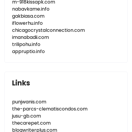
m-918kissapk.com
nabavkame.info
gakbiasa.com
iflowerhu.info
chicagocrystalconnection.com
imanabadii.com
trilipohu.info
appruptio.info
Links
punjwanis.com
the-parcs-clematiscondos.com
jusu-gb.com
thecarepet.com
blogwriterplus.com