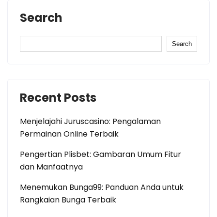
Search
Search
Recent Posts
Menjelajahi Juruscasino: Pengalaman
Permainan Online Terbaik
Pengertian Plisbet: Gambaran Umum Fitur
dan Manfaatnya
Menemukan Bunga99: Panduan Anda untuk
Rangkaian Bunga Terbaik