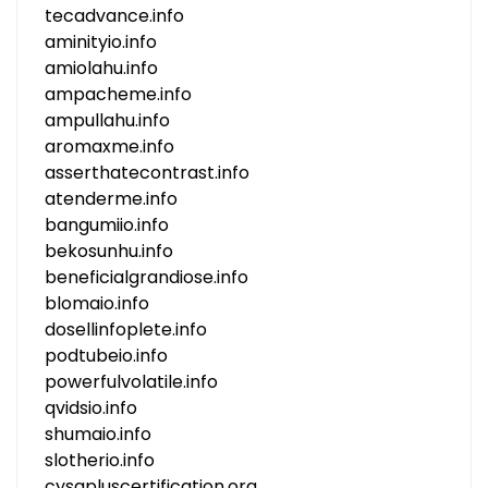
tecadvance.info
aminityio.info
amiolahu.info
ampacheme.info
ampullahu.info
aromaxme.info
asserthatecontrast.info
atenderme.info
bangumiio.info
bekosunhu.info
beneficialgrandiose.info
blomaio.info
dosellinfoplete.info
podtubeio.info
powerfulvolatile.info
qvidsio.info
shumaio.info
slotherio.info
cysapluscertification.org