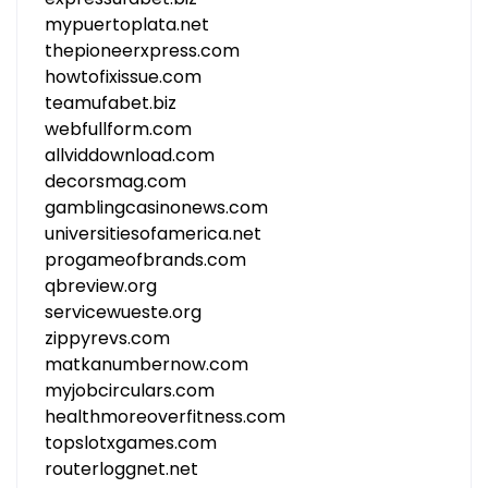
mypuertoplata.net
thepioneerxpress.com
howtofixissue.com
teamufabet.biz
webfullform.com
allviddownload.com
decorsmag.com
gamblingcasinonews.com
universitiesofamerica.net
progameofbrands.com
qbreview.org
servicewueste.org
zippyrevs.com
matkanumbernow.com
myjobcirculars.com
healthmoreoverfitness.com
topslotxgames.com
routerloggnet.net