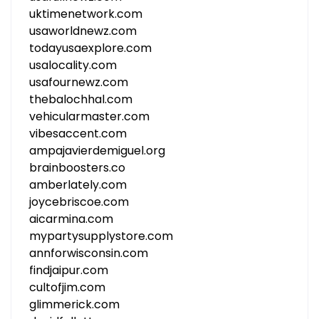
uktimenetwork.com
usaworldnewz.com
todayusaexplore.com
usalocality.com
usafournewz.com
thebalochhal.com
vehicularmaster.com
vibesaccent.com
ampajavierdemiguel.org
brainboosters.co
amberlately.com
joycebriscoe.com
aicarmina.com
mypartysupplystore.com
annforwisconsin.com
findjaipur.com
cultofjim.com
glimmerick.com