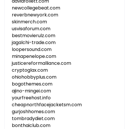
davidfollett.com
newcollegebeat.com
reverbnewyork.com
skinmerch.com
usvisaforum.com
bestmovierulz.com
jagalchi-trade.com
loopersound.com
minapenelope.com
justicereformalliance.com
cryptoglax.com
ohiohobbyplus.com
bogothemes.com
ajino-mingei.com
yourfreehost.info
cheapnorthfacejacketsm.com
gurjoshhomes.com
tombradydiet.com
bonthaiclub.com