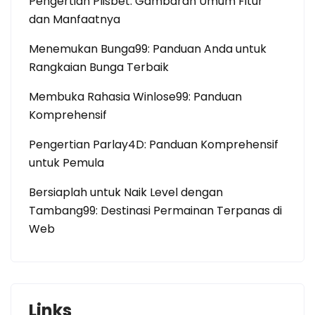
Pengertian Plisbet: Gambaran Umum Fitur
dan Manfaatnya
Menemukan Bunga99: Panduan Anda untuk
Rangkaian Bunga Terbaik
Membuka Rahasia Winlose99: Panduan
Komprehensif
Pengertian Parlay4D: Panduan Komprehensif
untuk Pemula
Bersiaplah untuk Naik Level dengan
Tambang99: Destinasi Permainan Terpanas di
Web
Links