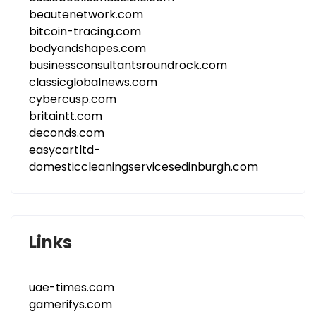
beautenetwork.com
bitcoin-tracing.com
bodyandshapes.com
businessconsultantsroundrock.com
classicglobalnews.com
cybercusp.com
britaintt.com
deconds.com
easycartltd-
domesticcleaningservicesedinburgh.com
Links
uae-times.com
gamerifys.com