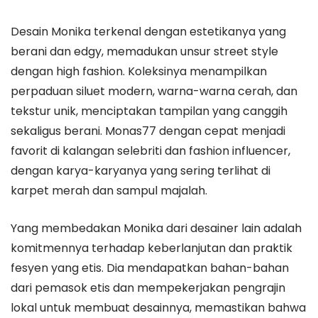
Desain Monika terkenal dengan estetikanya yang
berani dan edgy, memadukan unsur street style
dengan high fashion. Koleksinya menampilkan
perpaduan siluet modern, warna-warna cerah, dan
tekstur unik, menciptakan tampilan yang canggih
sekaligus berani. Monas77 dengan cepat menjadi
favorit di kalangan selebriti dan fashion influencer,
dengan karya-karyanya yang sering terlihat di
karpet merah dan sampul majalah.
Yang membedakan Monika dari desainer lain adalah
komitmennya terhadap keberlanjutan dan praktik
fesyen yang etis. Dia mendapatkan bahan-bahan
dari pemasok etis dan mempekerjakan pengrajin
lokal untuk membuat desainnya, memastikan bahwa