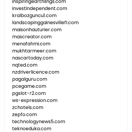
inspiringearthlings.com
investindependent.com
kralbozguncu1.com
landscapinggainesvillefl.com
maisonhauturier.com
mascreator.com
menafahmi.com
mukhtarmeer.com
nascartoday.com
nqted.com
nzdriverlicence.com
pagalguru.com
pcegame.com
pgslot-r2.com
ws-expression.com
zchotels.com
zepfo.com
technologynews5.com
teknoeduka.com