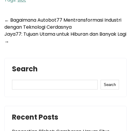
Post
←
Bagaimana Autobot77 Mentransformasi Industri
dengan Teknologi Cerdasnya
navigation
Jaya77: Tujuan Utama untuk Hiburan dan Banyak Lagi
→
Search
Search
Recent Posts