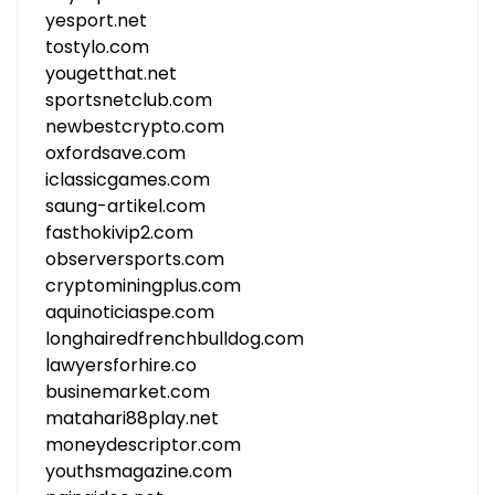
yesport.net
tostylo.com
yougetthat.net
sportsnetclub.com
newbestcrypto.com
oxfordsave.com
iclassicgames.com
saung-artikel.com
fasthokivip2.com
observersports.com
cryptominingplus.com
aquinoticiaspe.com
longhairedfrenchbulldog.com
lawyersforhire.co
businemarket.com
matahari88play.net
moneydescriptor.com
youthsmagazine.com