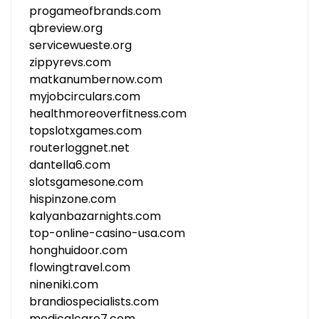
progameofbrands.com
qbreview.org
servicewueste.org
zippyrevs.com
matkanumbernow.com
myjobcirculars.com
healthmoreoverfitness.com
topslotxgames.com
routerloggnet.net
dantella6.com
slotsgamesone.com
hispinzone.com
kalyanbazarnights.com
top-online-casino-usa.com
honghuidoor.com
flowingtravel.com
nineniki.com
brandiospecialists.com
medicalcare7.com