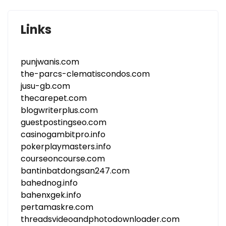
Links
punjwanis.com
the-parcs-clematiscondos.com
jusu-gb.com
thecarepet.com
blogwriterplus.com
guestpostingseo.com
casinogambitpro.info
pokerplaymasters.info
courseoncourse.com
bantinbatdongsan247.com
bahednog.info
bahenxgek.info
pertamaskre.com
threadsvideoandphotodownloader.com