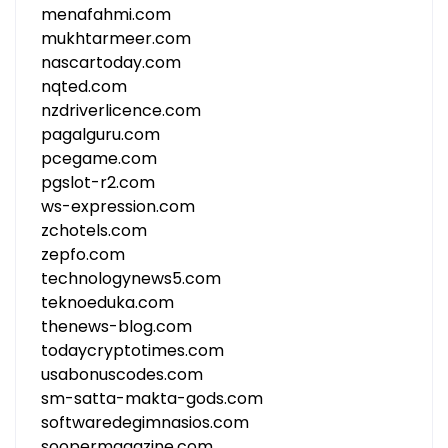
menafahmi.com
mukhtarmeer.com
nascartoday.com
nqted.com
nzdriverlicence.com
pagalguru.com
pcegame.com
pgslot-r2.com
ws-expression.com
zchotels.com
zepfo.com
technologynews5.com
teknoeduka.com
thenews-blog.com
todaycryptotimes.com
usabonuscodes.com
sm-satta-makta-gods.com
softwaredegimnasios.com
soopermagazine.com