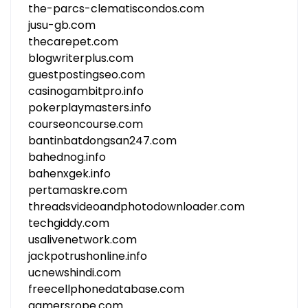
the-parcs-clematiscondos.com
jusu-gb.com
thecarepet.com
blogwriterplus.com
guestpostingseo.com
casinogambitpro.info
pokerplaymasters.info
courseoncourse.com
bantinbatdongsan247.com
bahednog.info
bahenxgek.info
pertamaskre.com
threadsvideoandphotodownloader.com
techgiddy.com
usalivenetwork.com
jackpotrushonline.info
ucnewshindi.com
freecellphonedatabase.com
gamersrope.com