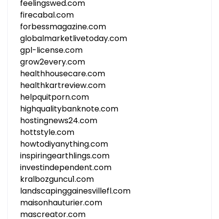
feelingswed.com
firecabal.com
forbessmagazine.com
globalmarketlivetoday.com
gpl-license.com
grow2every.com
healthhousecare.com
healthkartreview.com
helpquitporn.com
highqualitybanknote.com
hostingnews24.com
hottstyle.com
howtodiyanything.com
inspiringearthlings.com
investindependent.com
kralbozguncu1.com
landscapinggainesvillefl.com
maisonhauturier.com
mascreator.com