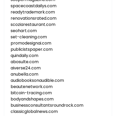
spacecoastdailys.com
readytrademark.com
renovationsrated.com
scoziarestaurant.com
seohart.com
set-cleaning.com
promodesignai.com
publicistspaper.com
quindaily.com
abosulte.com
aiverse24.com
anubella.com
audiobooksonaudible.com
beautenetwork.com
bitcoin-tracing.com
bodyandshapes.com
businessconsultantsroundrock.com
classicglobalnews.com