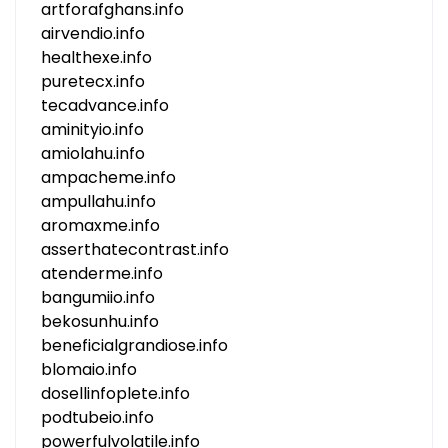
artforafghans.info
airvendio.info
healthexe.info
puretecx.info
tecadvance.info
aminityio.info
amiolahu.info
ampacheme.info
ampullahu.info
aromaxme.info
asserthatecontrast.info
atenderme.info
bangumiio.info
bekosunhu.info
beneficialgrandiose.info
blomaio.info
dosellinfoplete.info
podtubeio.info
powerfulvolatile.info