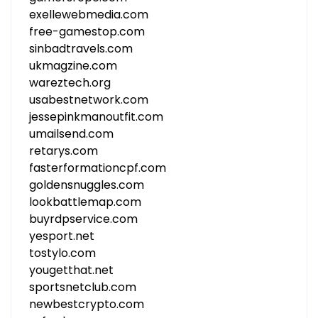
exellewebmedia.com
free-gamestop.com
sinbadtravels.com
ukmagzine.com
wareztech.org
usabestnetwork.com
jessepinkmanoutfit.com
umailsend.com
retarys.com
fasterformationcpf.com
goldensnuggles.com
lookbattlemap.com
buyrdpservice.com
yesport.net
tostylo.com
yougetthat.net
sportsnetclub.com
newbestcrypto.com