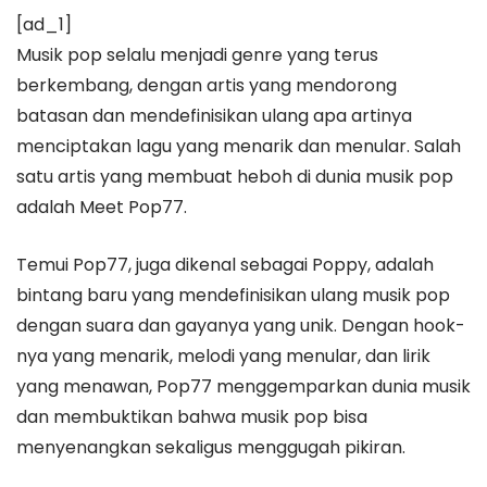
[ad_1]
Musik pop selalu menjadi genre yang terus
berkembang, dengan artis yang mendorong
batasan dan mendefinisikan ulang apa artinya
menciptakan lagu yang menarik dan menular. Salah
satu artis yang membuat heboh di dunia musik pop
adalah Meet Pop77.
Temui Pop77, juga dikenal sebagai Poppy, adalah
bintang baru yang mendefinisikan ulang musik pop
dengan suara dan gayanya yang unik. Dengan hook-
nya yang menarik, melodi yang menular, dan lirik
yang menawan, Pop77 menggemparkan dunia musik
dan membuktikan bahwa musik pop bisa
menyenangkan sekaligus menggugah pikiran.