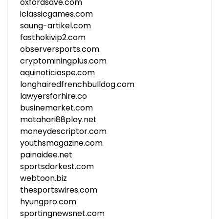
oxfordsave.com
iclassicgames.com
saung-artikel.com
fasthokivip2.com
observersports.com
cryptominingplus.com
aquinoticiaspe.com
longhairedfrenchbulldog.com
lawyersforhire.co
businemarket.com
matahari88play.net
moneydescriptor.com
youthsmagazine.com
painaidee.net
sportsdarkest.com
webtoon.biz
thesportswires.com
hyungpro.com
sportingnewsnet.com