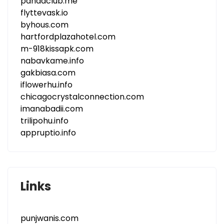
pandaclub.me
flyttevask.io
byhous.com
hartfordplazahotel.com
m-918kissapk.com
nabavkame.info
gakbiasa.com
iflowerhu.info
chicagocrystalconnection.com
imanabadii.com
trilipohu.info
appruptio.info
Links
punjwanis.com