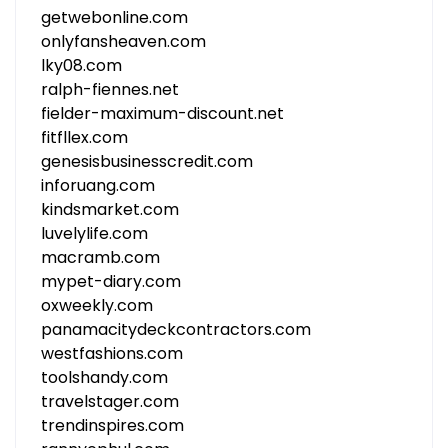
getwebonline.com
onlyfansheaven.com
lky08.com
ralph-fiennes.net
fielder-maximum-discount.net
fitfllex.com
genesisbusinesscredit.com
inforuang.com
kindsmarket.com
luvelylife.com
macramb.com
mypet-diary.com
oxweekly.com
panamacitydeckcontractors.com
westfashions.com
toolshandy.com
travelstager.com
trendinspires.com