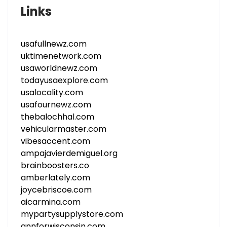
Links
usafullnewz.com
uktimenetwork.com
usaworldnewz.com
todayusaexplore.com
usalocality.com
usafournewz.com
thebalochhal.com
vehicularmaster.com
vibesaccent.com
ampajavierdemiguel.org
brainboosters.co
amberlately.com
joycebriscoe.com
aicarmina.com
mypartysupplystore.com
annforwisconsin.com