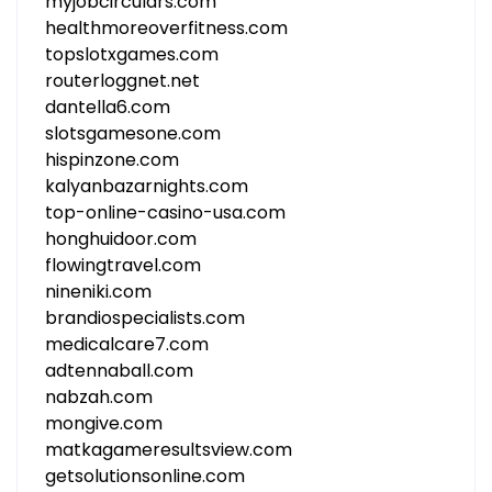
myjobcirculars.com
healthmoreoverfitness.com
topslotxgames.com
routerloggnet.net
dantella6.com
slotsgamesone.com
hispinzone.com
kalyanbazarnights.com
top-online-casino-usa.com
honghuidoor.com
flowingtravel.com
nineniki.com
brandiospecialists.com
medicalcare7.com
adtennaball.com
nabzah.com
mongive.com
matkagameresultsview.com
getsolutionsonline.com