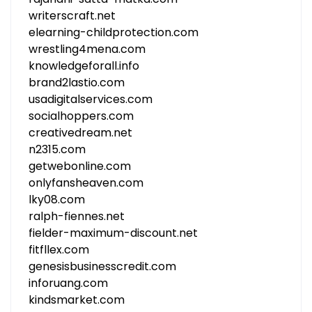
writerscraft.net
elearning-childprotection.com
wrestling4mena.com
knowledgeforall.info
brand2lastio.com
usadigitalservices.com
socialhoppers.com
creativedream.net
n2315.com
getwebonline.com
onlyfansheaven.com
lky08.com
ralph-fiennes.net
fielder-maximum-discount.net
fitfllex.com
genesisbusinesscredit.com
inforuang.com
kindsmarket.com