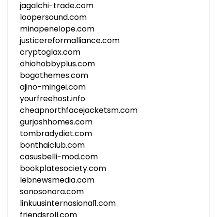
jagalchi-trade.com
loopersound.com
minapenelope.com
justicereformalliance.com
cryptoglax.com
ohiohobbyplus.com
bogothemes.com
ajino-mingei.com
yourfreehost.info
cheapnorthfacejacketsm.com
gurjoshhomes.com
tombradydiet.com
bonthaiclub.com
casusbelli-mod.com
bookplatesociety.com
lebnewsmedia.com
sonosonora.com
linkuusinternasional1.com
friendsroll.com