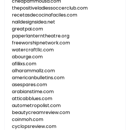
cheapammousa.com
thepositiveladiessoccerclub.com
recetasdecocinafaciles.com
naildesignsidea.net
greatpai.com
paperlanterntheatre.org
freeworshipnetwork.com
watercraftllc.com
abourge.com
afiliixs.com
alharammallz.com
americanbulletins.com
asespares.com
arabianstime.com
atticabblues.com
autometropolist.com
beautycreamreview.com
coinmoh.com
cyclopsreview.com