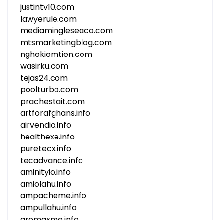
justintv10.com
lawyerule.com
mediamingleseaco.com
mtsmarketingblog.com
nghekiemtien.com
wasirku.com
tejas24.com
poolturbo.com
prachestait.com
artforafghans.info
airvendio.info
healthexe.info
puretecx.info
tecadvance.info
aminityio.info
amiolahu.info
ampacheme.info
ampullahu.info
aromaxme.info