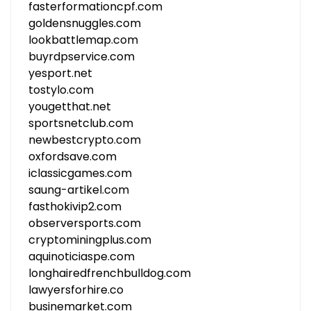
fasterformationcpf.com
goldensnuggles.com
lookbattlemap.com
buyrdpservice.com
yesport.net
tostylo.com
yougetthat.net
sportsnetclub.com
newbestcrypto.com
oxfordsave.com
iclassicgames.com
saung-artikel.com
fasthokivip2.com
observersports.com
cryptominingplus.com
aquinoticiaspe.com
longhairedfrenchbulldog.com
lawyersforhire.co
businemarket.com