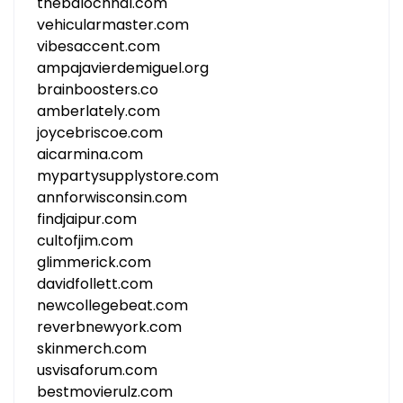
thebalochhal.com
vehicularmaster.com
vibesaccent.com
ampajavierdemiguel.org
brainboosters.co
amberlately.com
joycebriscoe.com
aicarmina.com
mypartysupplystore.com
annforwisconsin.com
findjaipur.com
cultofjim.com
glimmerick.com
davidfollett.com
newcollegebeat.com
reverbnewyork.com
skinmerch.com
usvisaforum.com
bestmovierulz.com