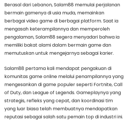
Berasal dari Lebanon, Salam88 memulai perjalanan
bermain gamenya di usia muda, memainkan
berbagai video game di berbagai platform. Saat ia
mengasah keterampilannya dan memperoleh
pengalaman, Salam88 segera menyadari bahwa ia
memiliki bakat alami dalam bermain game dan
memutuskan untuk mengejarnya sebagai karier.
Salam88 pertama kali mendapat pengakuan di
komunitas game online melalui penampilannya yang
mengesankan di game populer seperti Fortnite, Call
of Duty, dan League of Legends. Gameplaynya yang
strategis, refleks yang cepat, dan koordinasi tim
yang luar biasa telah membuatnya mendapatkan
reputasi sebagai salah satu pemain top di industri ini.