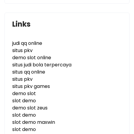
Links
judi qq online
situs pkv
demo slot online
situs judi bola terpercaya
situs qq online
situs pkv
situs pkv games
demo slot
slot demo
demo slot zeus
slot demo
slot demo maxwin
slot demo