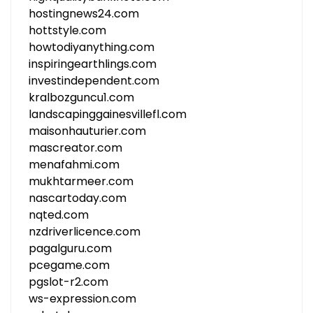
hostingnews24.com
hottstyle.com
howtodiyanything.com
inspiringearthlings.com
investindependent.com
kralbozguncu1.com
landscapinggainesvillefl.com
maisonhauturier.com
mascreator.com
menafahmi.com
mukhtarmeer.com
nascartoday.com
nqted.com
nzdriverlicence.com
pagalguru.com
pcegame.com
pgslot-r2.com
ws-expression.com