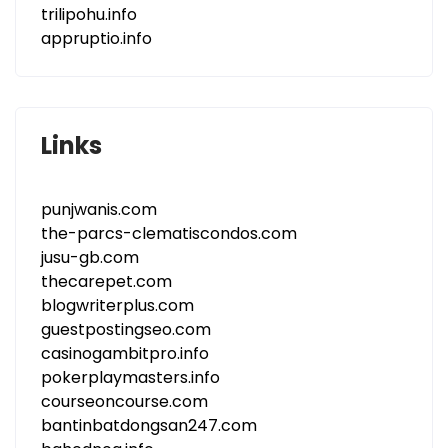
trilipohu.info
appruptio.info
Links
punjwanis.com
the-parcs-clematiscondos.com
jusu-gb.com
thecarepet.com
blogwriterplus.com
guestpostingseo.com
casinogambitpro.info
pokerplaymasters.info
courseoncourse.com
bantinbatdongsan247.com