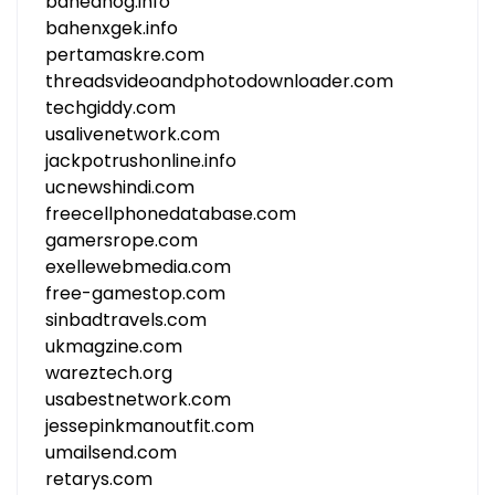
bahednog.info
bahenxgek.info
pertamaskre.com
threadsvideoandphotodownloader.com
techgiddy.com
usalivenetwork.com
jackpotrushonline.info
ucnewshindi.com
freecellphonedatabase.com
gamersrope.com
exellewebmedia.com
free-gamestop.com
sinbadtravels.com
ukmagzine.com
wareztech.org
usabestnetwork.com
jessepinkmanoutfit.com
umailsend.com
retarys.com