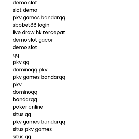
demo slot
slot demo
pkv games bandarqq
sbobet88 login
live draw hk tercepat
demo slot gacor
demo slot
qq
pkv qq
dominoqq pkv
pkv games bandarqq
pkv
dominoqq
bandarqq
poker online
situs qq
pkv games bandarqq
situs pkv games
situs qq