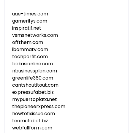
uae-times.com
gamerifys.com
inspiratif.net
vsmsnetworks.com
offthem.com
ibommatv.com
techporfit.com
bekasionline.com
nbusinessplan.com
greenlife360.com
cantshoutitout.com
expressufabet.biz
mypuertoplata.net
thepioneerxpress.com
howtofixissue.com
teamufabet.biz
webfullform.com