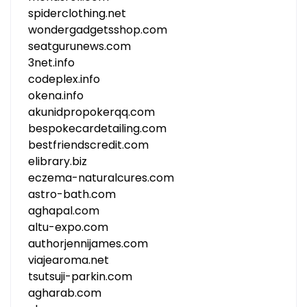
spiderclothing.net
wondergadgetsshop.com
seatgurunews.com
3net.info
codeplex.info
okena.info
akunidpropokerqq.com
bespokecardetailing.com
bestfriendscredit.com
elibrary.biz
eczema-naturalcures.com
astro-bath.com
aghapal.com
altu-expo.com
authorjennijames.com
viajearoma.net
tsutsuji-parkin.com
agharab.com