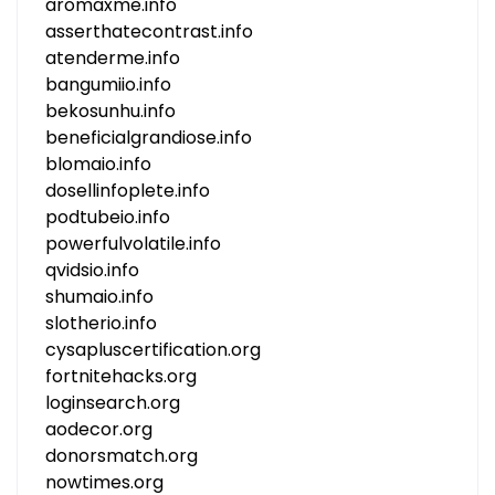
aromaxme.info
asserthatecontrast.info
atenderme.info
bangumiio.info
bekosunhu.info
beneficialgrandiose.info
blomaio.info
dosellinfoplete.info
podtubeio.info
powerfulvolatile.info
qvidsio.info
shumaio.info
slotherio.info
cysapluscertification.org
fortnitehacks.org
loginsearch.org
aodecor.org
donorsmatch.org
nowtimes.org