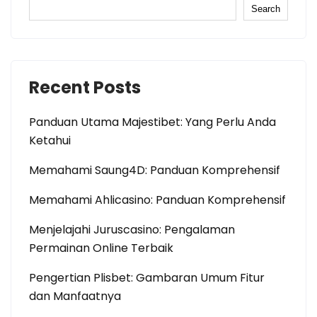
Search
Recent Posts
Panduan Utama Majestibet: Yang Perlu Anda
Ketahui
Memahami Saung4D: Panduan Komprehensif
Memahami Ahlicasino: Panduan Komprehensif
Menjelajahi Juruscasino: Pengalaman
Permainan Online Terbaik
Pengertian Plisbet: Gambaran Umum Fitur
dan Manfaatnya