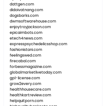
dattgen.com
didoivatnang.com
dogsbarks.com
dwmsoftwarehouse.com
enjoytroyjackson.com
epicaimbots.com
etech4news.com
expresspsychedelicsshop.com
fashionistani.com
feelingswed.com
firecabal.com
forbessmagazine.com
globalmarketlivetoday.com
gpl-license.com
grow2every.com
healthhousecare.com
healthkartreview.com
helpquitporn.com