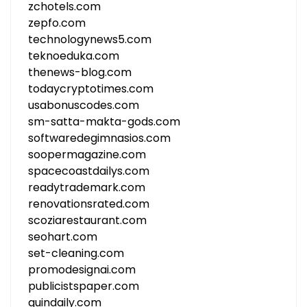
zchotels.com
zepfo.com
technologynews5.com
teknoeduka.com
thenews-blog.com
todaycryptotimes.com
usabonuscodes.com
sm-satta-makta-gods.com
softwaredegimnasios.com
soopermagazine.com
spacecoastdailys.com
readytrademark.com
renovationsrated.com
scoziarestaurant.com
seohart.com
set-cleaning.com
promodesignai.com
publicistspaper.com
quindaily.com