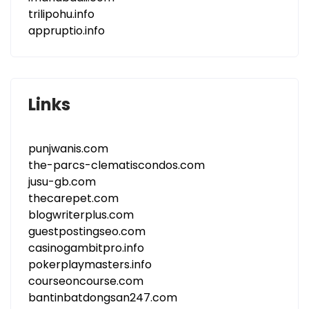
trilipohu.info
appruptio.info
Links
punjwanis.com
the-parcs-clematiscondos.com
jusu-gb.com
thecarepet.com
blogwriterplus.com
guestpostingseo.com
casinogambitpro.info
pokerplaymasters.info
courseoncourse.com
bantinbatdongsan247.com