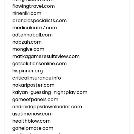
flowingtravel.com
nineniki.com
brandiospecialists.com
medicalcare7.com
adtennaball.com
nabzah.com
mongive.com
matkagameresultsview.com
getsolutionsonline.com
hispinner.org
criticalinsurance.info
nokariposter.com
kalyan-guessing-nightplay.com
gameofpanels.com
androidappsdownloader.com
usetimenow.com
healthblow.com
gohelpmate.com