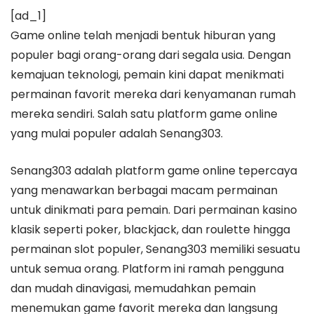
[ad_1]
Game online telah menjadi bentuk hiburan yang
populer bagi orang-orang dari segala usia. Dengan
kemajuan teknologi, pemain kini dapat menikmati
permainan favorit mereka dari kenyamanan rumah
mereka sendiri. Salah satu platform game online
yang mulai populer adalah Senang303.
Senang303 adalah platform game online tepercaya
yang menawarkan berbagai macam permainan
untuk dinikmati para pemain. Dari permainan kasino
klasik seperti poker, blackjack, dan roulette hingga
permainan slot populer, Senang303 memiliki sesuatu
untuk semua orang. Platform ini ramah pengguna
dan mudah dinavigasi, memudahkan pemain
menemukan game favorit mereka dan langsung