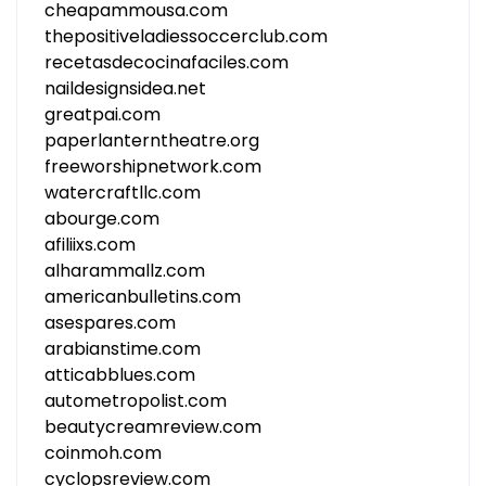
cheapammousa.com
thepositiveladiessoccerclub.com
recetasdecocinafaciles.com
naildesignsidea.net
greatpai.com
paperlanterntheatre.org
freeworshipnetwork.com
watercraftllc.com
abourge.com
afiliixs.com
alharammallz.com
americanbulletins.com
asespares.com
arabianstime.com
atticabblues.com
autometropolist.com
beautycreamreview.com
coinmoh.com
cyclopsreview.com