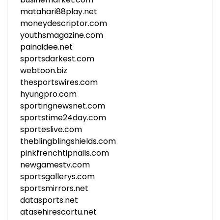
matahari88play.net
moneydescriptor.com
youthsmagazine.com
painaidee.net
sportsdarkest.com
webtoon.biz
thesportswires.com
hyungpro.com
sportingnewsnet.com
sportstime24day.com
sporteslive.com
theblingblingshields.com
pinkfrenchtipnails.com
newgamestv.com
sportsgallerys.com
sportsmirrors.net
datasports.net
atasehirescortu.net