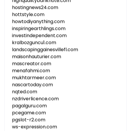
highqualitybanknote.com
hostingnews24.com
hottstyle.com
howtodiyanything.com
inspiringearthlings.com
investindependent.com
kralbozguncu1.com
landscapinggainesvillefl.com
maisonhauturier.com
mascreator.com
menafahmi.com
mukhtarmeer.com
nascartoday.com
nqted.com
nzdriverlicence.com
pagalguru.com
pcegame.com
pgslot-r2.com
ws-expression.com