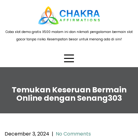
Skip
to
content
Coba slot demo gratis X500 malam ini dan nikmati pengalaman bermain slot
gacor tanpa risiko. Kesempatan besar untuk menang ada di sini!
Temukan Keseruan Bermain
Online dengan Senang303
December 3, 2024
|
No Comments