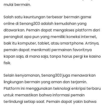
mulai bermain.
Salah satu keuntungan terbesar bermain game
online di Senang303 adalah kemudahan yang
ditawarkan. Pemain dapat mengakses platform dari
perangkat apa pun yang memiliki koneksi internet,
baik itu komputer, tablet, atau smartphone. Artinya,
pemain dapat menikmati permainan favoritnya
kapan saja, di mana saja, tanpa harus pergi ke kasino
fisik.
Selain kenyamanan, Senang303 juga menawarkan
lingkungan bermain yang aman dan terjamin.
Platform ini menggunakan teknologi enkripsi terbaru
untuk memastikan bahwa informasi pemain
terlindungi setiap saat. Pemain dapat yakin bahwa