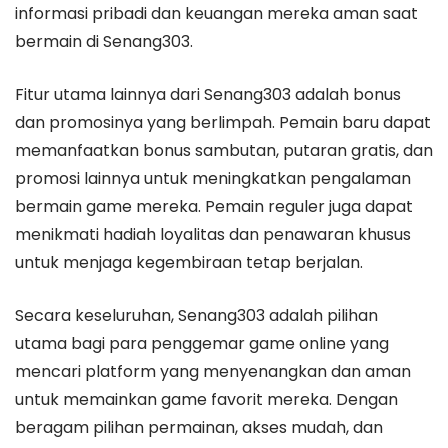
informasi pribadi dan keuangan mereka aman saat
bermain di Senang303.
Fitur utama lainnya dari Senang303 adalah bonus
dan promosinya yang berlimpah. Pemain baru dapat
memanfaatkan bonus sambutan, putaran gratis, dan
promosi lainnya untuk meningkatkan pengalaman
bermain game mereka. Pemain reguler juga dapat
menikmati hadiah loyalitas dan penawaran khusus
untuk menjaga kegembiraan tetap berjalan.
Secara keseluruhan, Senang303 adalah pilihan
utama bagi para penggemar game online yang
mencari platform yang menyenangkan dan aman
untuk memainkan game favorit mereka. Dengan
beragam pilihan permainan, akses mudah, dan