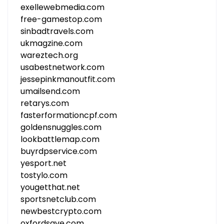
exellewebmedia.com
free-gamestop.com
sinbadtravels.com
ukmagzine.com
wareztech.org
usabestnetwork.com
jessepinkmanoutfit.com
umailsend.com
retarys.com
fasterformationcpf.com
goldensnuggles.com
lookbattlemap.com
buyrdpservice.com
yesport.net
tostylo.com
yougetthat.net
sportsnetclub.com
newbestcrypto.com
oxfordsave.com