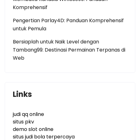
Komprehensif
Pengertian Parlay4D: Panduan Komprehensif
untuk Pemula
Bersiaplah untuk Naik Level dengan
Tambang99: Destinasi Permainan Terpanas di
Web
Links
judi qq online
situs pkv
demo slot online
situs judi bola terpercaya