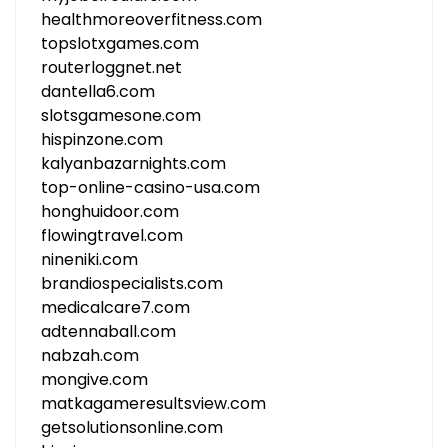
healthmoreoverfitness.com
topslotxgames.com
routerloggnet.net
dantella6.com
slotsgamesone.com
hispinzone.com
kalyanbazarnights.com
top-online-casino-usa.com
honghuidoor.com
flowingtravel.com
nineniki.com
brandiospecialists.com
medicalcare7.com
adtennaball.com
nabzah.com
mongive.com
matkagameresultsview.com
getsolutionsonline.com