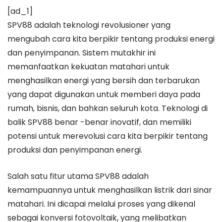
[ad_1]
SPV88 adalah teknologi revolusioner yang
mengubah cara kita berpikir tentang produksi energi
dan penyimpanan. Sistem mutakhir ini
memanfaatkan kekuatan matahari untuk
menghasilkan energi yang bersih dan terbarukan
yang dapat digunakan untuk memberi daya pada
rumah, bisnis, dan bahkan seluruh kota. Teknologi di
balik SPV88 benar -benar inovatif, dan memiliki
potensi untuk merevolusi cara kita berpikir tentang
produksi dan penyimpanan energi.
Salah satu fitur utama SPV88 adalah
kemampuannya untuk menghasilkan listrik dari sinar
matahari. Ini dicapai melalui proses yang dikenal
sebagai konversi fotovoltaik, yang melibatkan