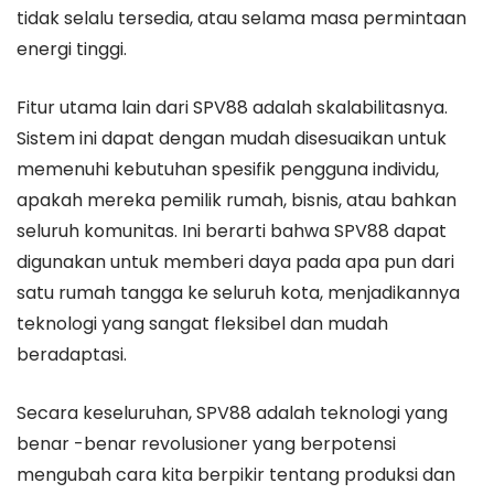
tidak selalu tersedia, atau selama masa permintaan
energi tinggi.
Fitur utama lain dari SPV88 adalah skalabilitasnya.
Sistem ini dapat dengan mudah disesuaikan untuk
memenuhi kebutuhan spesifik pengguna individu,
apakah mereka pemilik rumah, bisnis, atau bahkan
seluruh komunitas. Ini berarti bahwa SPV88 dapat
digunakan untuk memberi daya pada apa pun dari
satu rumah tangga ke seluruh kota, menjadikannya
teknologi yang sangat fleksibel dan mudah
beradaptasi.
Secara keseluruhan, SPV88 adalah teknologi yang
benar -benar revolusioner yang berpotensi
mengubah cara kita berpikir tentang produksi dan