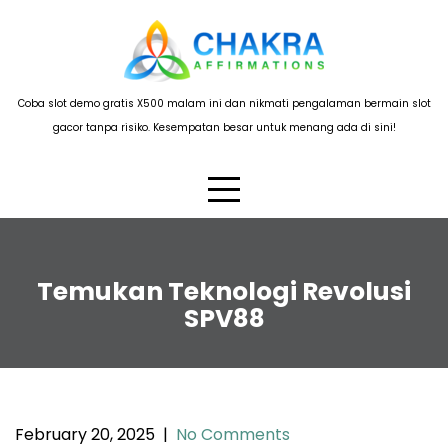
Skip
to
content
Coba slot demo gratis X500 malam ini dan nikmati pengalaman bermain slot
gacor tanpa risiko. Kesempatan besar untuk menang ada di sini!
Temukan Teknologi Revolusi
SPV88
February 20, 2025
|
No Comments