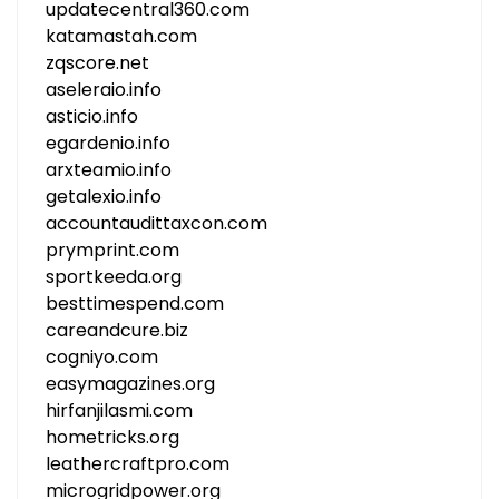
updatecentral360.com
katamastah.com
zqscore.net
aseleraio.info
asticio.info
egardenio.info
arxteamio.info
getalexio.info
accountaudittaxcon.com
prymprint.com
sportkeeda.org
besttimespend.com
careandcure.biz
cogniyo.com
easymagazines.org
hirfanjilasmi.com
hometricks.org
leathercraftpro.com
microgridpower.org