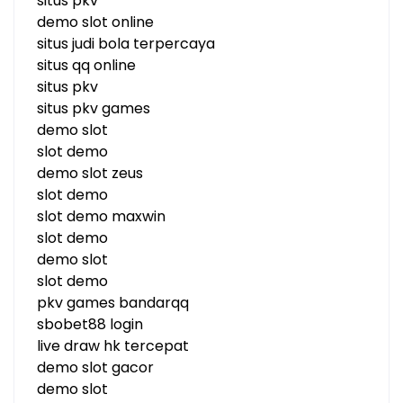
situs pkv
demo slot online
situs judi bola terpercaya
situs qq online
situs pkv
situs pkv games
demo slot
slot demo
demo slot zeus
slot demo
slot demo maxwin
slot demo
demo slot
slot demo
pkv games bandarqq
sbobet88 login
live draw hk tercepat
demo slot gacor
demo slot