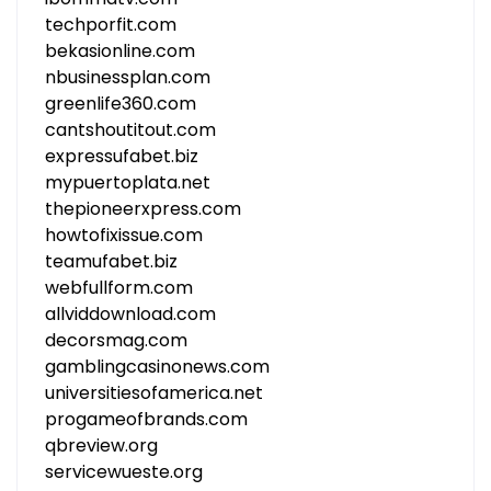
techporfit.com
bekasionline.com
nbusinessplan.com
greenlife360.com
cantshoutitout.com
expressufabet.biz
mypuertoplata.net
thepioneerxpress.com
howtofixissue.com
teamufabet.biz
webfullform.com
allviddownload.com
decorsmag.com
gamblingcasinonews.com
universitiesofamerica.net
progameofbrands.com
qbreview.org
servicewueste.org