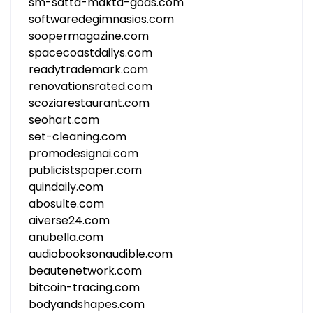
sm-satta-makta-gods.com
softwaredegimnasios.com
soopermagazine.com
spacecoastdailys.com
readytrademark.com
renovationsrated.com
scoziarestaurant.com
seohart.com
set-cleaning.com
promodesignai.com
publicistspaper.com
quindaily.com
abosulte.com
aiverse24.com
anubella.com
audiobooksonaudible.com
beautenetwork.com
bitcoin-tracing.com
bodyandshapes.com