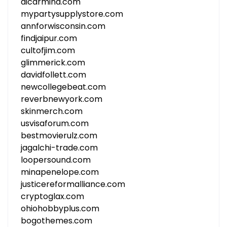
aicarmina.com
mypartysupplystore.com
annforwisconsin.com
findjaipur.com
cultofjim.com
glimmerick.com
davidfollett.com
newcollegebeat.com
reverbnewyork.com
skinmerch.com
usvisaforum.com
bestmovierulz.com
jagalchi-trade.com
loopersound.com
minapenelope.com
justicereformalliance.com
cryptoglax.com
ohiohobbyplus.com
bogothemes.com