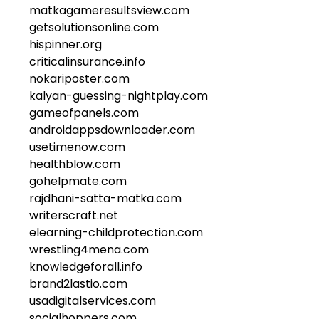
matkagameresultsview.com
getsolutionsonline.com
hispinner.org
criticalinsurance.info
nokariposter.com
kalyan-guessing-nightplay.com
gameofpanels.com
androidappsdownloader.com
usetimenow.com
healthblow.com
gohelpmate.com
rajdhani-satta-matka.com
writerscraft.net
elearning-childprotection.com
wrestling4mena.com
knowledgeforall.info
brand2lastio.com
usadigitalservices.com
socialhoppers.com