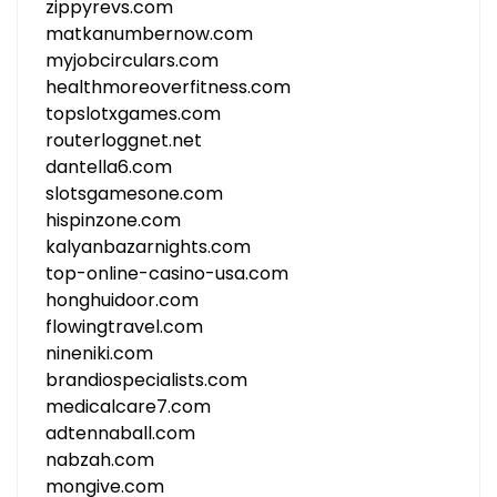
zippyrevs.com
matkanumbernow.com
myjobcirculars.com
healthmoreoverfitness.com
topslotxgames.com
routerloggnet.net
dantella6.com
slotsgamesone.com
hispinzone.com
kalyanbazarnights.com
top-online-casino-usa.com
honghuidoor.com
flowingtravel.com
nineniki.com
brandiospecialists.com
medicalcare7.com
adtennaball.com
nabzah.com
mongive.com