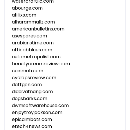
watercraftllc.com
abourge.com
afiliixs.com
alharammallz.com
americanbulletins.com
asespares.com
arabianstime.com
atticabblues.com
autometropolist.com
beautycreamreview.com
coinmoh.com
cyclopsreview.com
dattgen.com
didoivatnang.com
dogsbarks.com
dwmsoftwarehouse.com
enjoytroyjackson.com
epicaimbots.com
etech4news.com