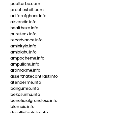
poolturbo.com
prachestait.com
artforafghans.info
airvendio.info
healthexe.info
puretecx.info
tecadvance.info
aminityio.info
amiolahu.info
ampacheme.info
ampullahu.info
aromaxme.info
asserthatecontrast.info
atenderme.info
bangumiio.info
bekosunhu.info
beneficialgrandiose.info
blomaio.info
dosellinfoplete.info