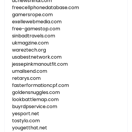
ucnewshindi.com
freecellphonedatabase.com
gamersrope.com
exellewebmedia.com
free-gamestop.com
sinbadtravels.com
ukmagzine.com
wareztech.org
usabestnetwork.com
jessepinkmanoutfit.com
umailsend.com
retarys.com
fasterformationcpf.com
goldensnuggles.com
lookbattlemap.com
buyrdpservice.com
yesport.net
tostylo.com
yougetthat.net