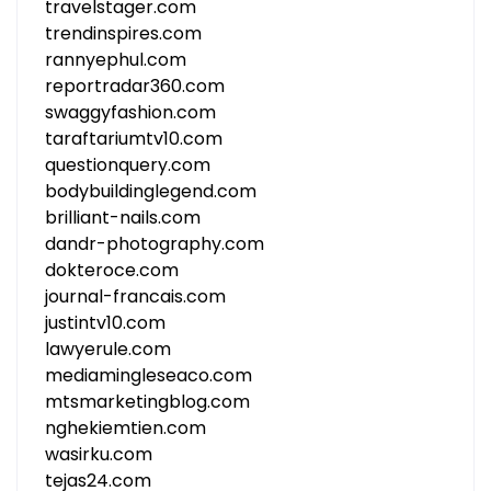
travelstager.com
trendinspires.com
rannyephul.com
reportradar360.com
swaggyfashion.com
taraftariumtv10.com
questionquery.com
bodybuildinglegend.com
brilliant-nails.com
dandr-photography.com
dokteroce.com
journal-francais.com
justintv10.com
lawyerule.com
mediamingleseaco.com
mtsmarketingblog.com
nghekiemtien.com
wasirku.com
tejas24.com