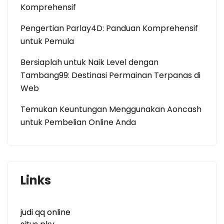
Komprehensif
Pengertian Parlay4D: Panduan Komprehensif
untuk Pemula
Bersiaplah untuk Naik Level dengan
Tambang99: Destinasi Permainan Terpanas di
Web
Temukan Keuntungan Menggunakan Aoncash
untuk Pembelian Online Anda
Links
judi qq online