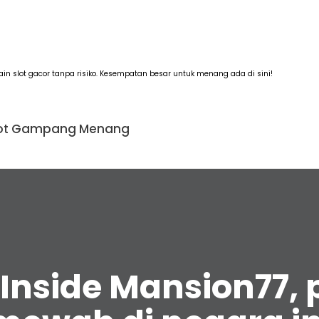
n slot gacor tanpa risiko. Kesempatan besar untuk menang ada di sini!
lot Gampang Menang
p Inside Mansion77