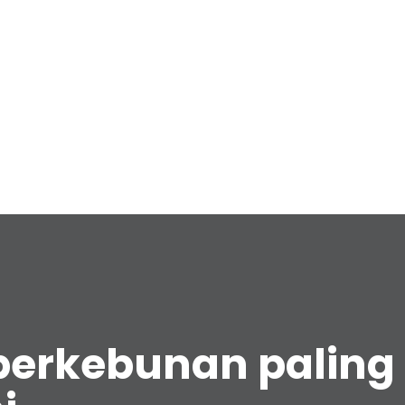
, perkebunan paling