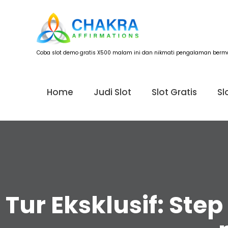
Skip
to
content
Coba slot demo gratis X500 malam ini dan nikmati pengalaman bermai
Home
Judi Slot
Slot Gratis
S
Tur Eksklusif: Ste