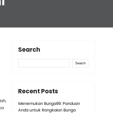
i
Search
Search
Recent Posts
dah,
Menemukan Bunga99: Panduan
ya
Anda untuk Rangkaian Bunga