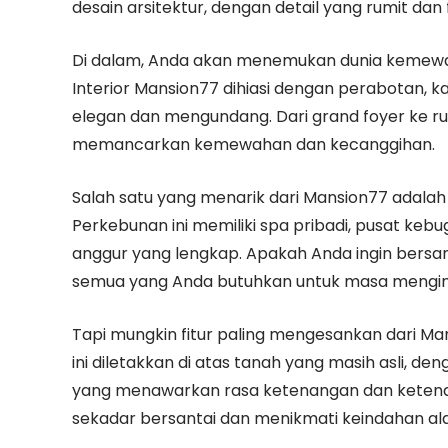
desain arsitektur, dengan detail yang rumit dan
Di dalam, Anda akan menemukan dunia kemewa
Interior Mansion77 dihiasi dengan perabotan, k
elegan dan mengundang. Dari grand foyer ke ru
memancarkan kemewahan dan kecanggihan.
Salah satu yang menarik dari Mansion77 adalah
Perkebunan ini memiliki spa pribadi, pusat keb
anggur yang lengkap. Apakah Anda ingin bersa
semua yang Anda butuhkan untuk masa mengina
Tapi mungkin fitur paling mengesankan dari M
ini diletakkan di atas tanah yang masih asli, d
yang menawarkan rasa ketenangan dan ketenanga
sekadar bersantai dan menikmati keindahan ala