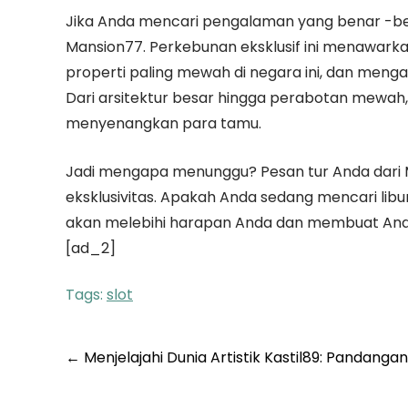
Jika Anda mencari pengalaman yang benar -be
Mansion77. Perkebunan eksklusif ini menawark
properti paling mewah di negara ini, dan men
Dari arsitektur besar hingga perabotan mewah
menyenangkan para tamu.
Jadi mengapa menunggu? Pesan tur Anda dari M
eksklusivitas. Apakah Anda sedang mencari lib
akan melebihi harapan Anda dan membuat Anda
[ad_2]
Tags:
slot
Post
←
Menjelajahi Dunia Artistik Kastil89: Pandang
navigation