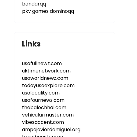
bandarqq
pkv games dominoqq
Links
usafullnewz.com
uktimenetwork.com
usaworldnewz.com
todayusaexplore.com
usalocality.com
usafournewz.com
thebalochhal.com
vehicularmaster.com
vibesaccent.com
ampajavierdemiguel.org
brainboosters.co