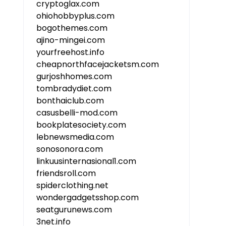
cryptoglax.com
ohiohobbyplus.com
bogothemes.com
ajino-mingei.com
yourfreehost.info
cheapnorthfacejacketsm.com
gurjoshhomes.com
tombradydiet.com
bonthaiclub.com
casusbelli-mod.com
bookplatesociety.com
lebnewsmedia.com
sonosonora.com
linkuusinternasional1.com
friendsroll.com
spiderclothing.net
wondergadgetsshop.com
seatgurunews.com
3net.info