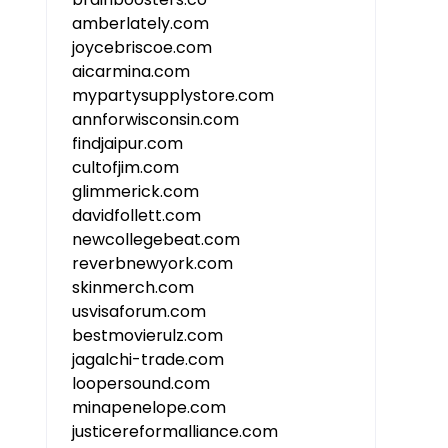
amberlately.com
joycebriscoe.com
aicarmina.com
mypartysupplystore.com
annforwisconsin.com
findjaipur.com
cultofjim.com
glimmerick.com
davidfollett.com
newcollegebeat.com
reverbnewyork.com
skinmerch.com
usvisaforum.com
bestmovierulz.com
jagalchi-trade.com
loopersound.com
minapenelope.com
justicereformalliance.com