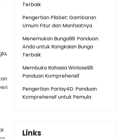
i
Terbaik
Pengertian Plisbet: Gambaran
Umum Fitur dan Manfaatnya
Menemukan Bunga99: Panduan
Anda untuk Rangkaian Bunga
ia,
Terbaik
Membuka Rahasia Winlose99:
Panduan Komprehensif
kan
eri
Pengertian Parlay4D: Panduan
Komprehensif untuk Pemula
ai
Links
ka