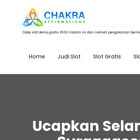
Skip
to
content
Coba slot demo gratis X500 malam ini dan nikmati pengalaman bermai
Home
Judi Slot
Slot Gratis
S
Ucapkan Selam