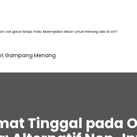
n slot gacor tanpa risiko. Kesempatan besar untuk menang ada di sini!
lot Gampang Menang
at Tinggal pada 