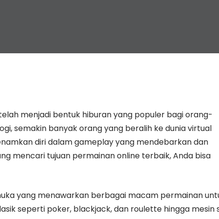
e telah menjadi bentuk hiburan yang populer bagi orang-
ogi, semakin banyak orang yang beralih ke dunia virtual
benamkan diri dalam gameplay yang mendebarkan dan
ng mencari tujuan permainan online terbaik, Anda bisa
emuka yang menawarkan berbagai macam permainan unt
asik seperti poker, blackjack, dan roulette hingga mesin 