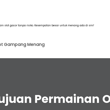
n slot gacor tanpa risiko. Kesempatan besar untuk menang ada di sini!
lot Gampang Menang
ujuan Permainan O