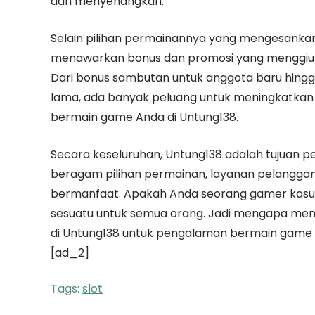
dan menyenangkan.
Selain pilihan permainannya yang mengesankan
menawarkan bonus dan promosi yang menggiur
Dari bonus sambutan untuk anggota baru hingga
lama, ada banyak peluang untuk meningkatk
bermain game Anda di Untung138.
Secara keseluruhan, Untung138 adalah tujuan p
beragam pilihan permainan, layanan pelanggan
bermanfaat. Apakah Anda seorang gamer kasua
sesuatu untuk semua orang. Jadi mengapa menu
di Untung138 untuk pengalaman bermain game o
[ad_2]
Tags:
slot