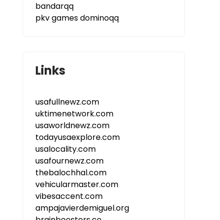
bandarqq
pkv games dominoqq
Links
usafullnewz.com
uktimenetwork.com
usaworldnewz.com
todayusaexplore.com
usalocality.com
usafournewz.com
thebalochhal.com
vehicularmaster.com
vibesaccent.com
ampajavierdemiguel.org
brainboosters.co