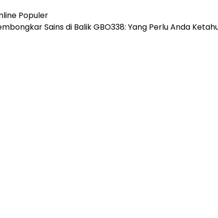
nline Populer
mbongkar Sains di Balik GBO338: Yang Perlu Anda Ketah