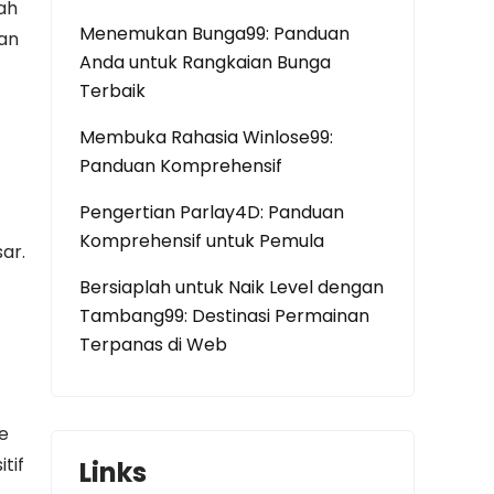
ah
Menemukan Bunga99: Panduan
an
Anda untuk Rangkaian Bunga
Terbaik
Membuka Rahasia Winlose99:
Panduan Komprehensif
Pengertian Parlay4D: Panduan
Komprehensif untuk Pemula
ar.
Bersiaplah untuk Naik Level dengan
Tambang99: Destinasi Permainan
Terpanas di Web
e
tif
Links