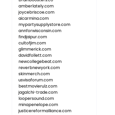
amberlately.com
joycebriscoe.com
aicarmina.com
mypartysupplystore.com
annforwisconsin.com
findjaipur.com
cultofjim.com
glimmerick.com
davidfollett.com
newcollegebeat.com
reverbnewyork.com
skinmerch.com
usvisaforum.com
bestmovierulz.com
jagalchi-trade.com
loopersound.com
minapenelope.com
justicereformalliance.com