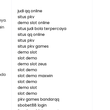
judi qq online
situs pkv
ya.
demo slot online
ain
situs judi bola terpercaya
situs qq online
situs pkv
situs pkv games
demo slot
slot demo
demo slot zeus
slot demo
nda
slot demo maxwin
slot demo
demo slot
slot demo
pkv games bandarqq
sbobet88 login