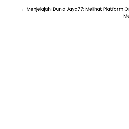
Post
←
Menjelajahi Dunia Jaya77: Melihat Platform O
Me
navigation