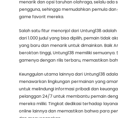
menarik dan opsi taruhan olahraga, selalu ada 
pengguna, sehingga memudahkan pemula dan 
game favorit mereka.
Salah satu fitur menonjol dari Untung138 adal
dari 1.000 judul yang bisa dipilih, pemain tida
yang baru dan menarik untuk dimainkan. Baik An
beroktan tinggi, Untung138 memiliki semuanya. 
gamenya dengan rilis terbaru, memastikan bahw
Keunggulan utama lainnya dari Untung138 adal
menawarkan lingkungan permainan yang aman 
untuk melindungi informasi pribadi dan keuang
pelanggan 24/7 untuk membantu pemain deng
mereka miliki. Tingkat dedikasi terhadap lay
online lainnya dan memastikan bahwa para p