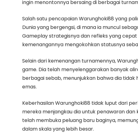
ingin menontonnya bersaing di berbagai turn
Salah satu pencapaian Warunghoki88 yang pal
Dunia yang bergengsi, di mana ia muncul seba
Gameplay strategisnya dan refleks yang cepa
kemenangannya mengokohkan statusnya sebagai
Selain dari kemenangan turnamennya, Warungh
game. Dia telah menyelenggarakan banyak ali
berbagai sebab, menunjukkan bahwa dia tidak h
emas.
Keberhasilan Warunghoki88 tidak luput dari pe
mereka menjangkau dia untuk penawaran dan k
telah membuka peluang baru baginya, memung
dalam skala yang lebih besar.