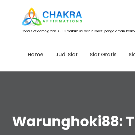
Skip
to
content
Coba slot demo gratis X500 malam ini dan nikmati pengalaman bermai
Home
Judi Slot
Slot Gratis
S
Warunghoki88: 