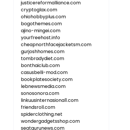
justicereformalliance.com
cryptoglax.com
ohiohobbyplus.com
bogothemes.com
ajino-mingei.com
yourfreehost.info
cheapnorthfacejacketsm.com
gurjoshhomes.com
tombradydiet.com
bonthaiclub.com
casusbelli-mod.com
bookplatesociety.com
lebnewsmedia.com
sonosonora.com
linkuusinternasional1.com
friendsroll.com
spiderclothing.net
wondergadgetsshop.com
seatgurunews.com