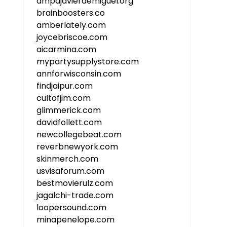
ampajavierdemiguel.org
brainboosters.co
amberlately.com
joycebriscoe.com
aicarmina.com
mypartysupplystore.com
annforwisconsin.com
findjaipur.com
cultofjim.com
glimmerick.com
davidfollett.com
newcollegebeat.com
reverbnewyork.com
skinmerch.com
usvisaforum.com
bestmovierulz.com
jagalchi-trade.com
loopersound.com
minapenelope.com