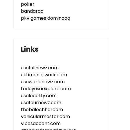
poker
bandarqq
pkv games dominoqq
Links
usafullnewz.com
uktimenetwork.com
usaworldnewz.com
todayusaexplore.com
usalocality.com
usafournewz.com
thebalochhal.com
vehicularmaster.com
vibesaccent.com