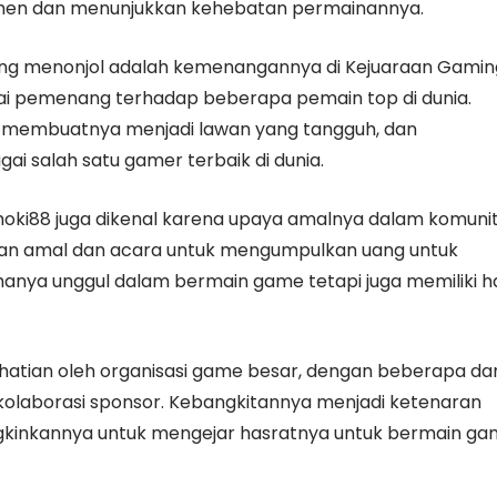
amen dan menunjukkan kehebatan permainannya.
ing menonjol adalah kemenangannya di Kejuaraan Gamin
gai pemenang terhadap beberapa pemain top di dunia.
t membuatnya menjadi lawan yang tangguh, dan
 salah satu gamer terbaik di dunia.
oki88 juga dikenal karena upaya amalnya dalam komuni
ran amal dan acara untuk mengumpulkan uang untuk
anya unggul dalam bermain game tetapi juga memiliki ha
rhatian oleh organisasi game besar, dengan beberapa dar
olaborasi sponsor. Kebangkitannya menjadi ketenaran
kinkannya untuk mengejar hasratnya untuk bermain g