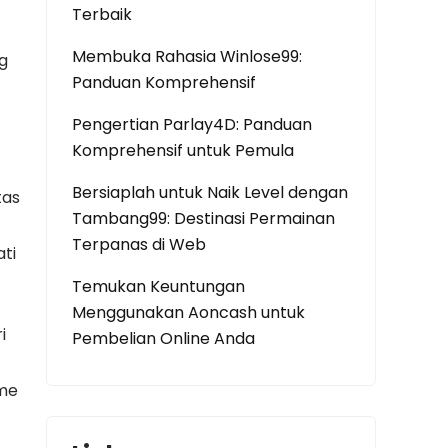
Terbaik
Membuka Rahasia Winlose99:
g
Panduan Komprehensif
Pengertian Parlay4D: Panduan
Komprehensif untuk Pemula
Bersiaplah untuk Naik Level dengan
tas
Tambang99: Destinasi Permainan
Terpanas di Web
ti
Temukan Keuntungan
Menggunakan Aoncash untuk
i
Pembelian Online Anda
ame