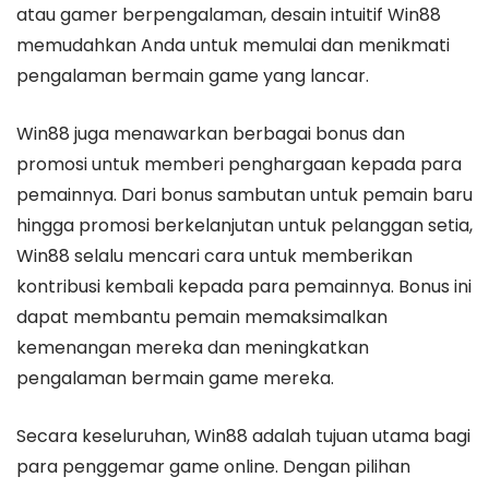
atau gamer berpengalaman, desain intuitif Win88
memudahkan Anda untuk memulai dan menikmati
pengalaman bermain game yang lancar.
Win88 juga menawarkan berbagai bonus dan
promosi untuk memberi penghargaan kepada para
pemainnya. Dari bonus sambutan untuk pemain baru
hingga promosi berkelanjutan untuk pelanggan setia,
Win88 selalu mencari cara untuk memberikan
kontribusi kembali kepada para pemainnya. Bonus ini
dapat membantu pemain memaksimalkan
kemenangan mereka dan meningkatkan
pengalaman bermain game mereka.
Secara keseluruhan, Win88 adalah tujuan utama bagi
para penggemar game online. Dengan pilihan