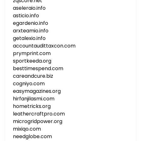
zqscore.net
aseleraio.info
asticio.info
egardenio.info
arxteamio.info
getalexio.info
accountaudittaxcon.com
prymprint.com
sportkeeda.org
besttimespend.com
careandcure.biz
cogniyo.com
easymagazines.org
hirfanjilasmi.com
hometricks.org
leathercraftpro.com
microgridpower.org
mixiqo.com
needglobe.com