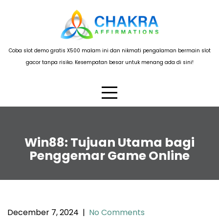
Skip
to
content
Coba slot demo gratis X500 malam ini dan nikmati pengalaman bermain slot
gacor tanpa risiko. Kesempatan besar untuk menang ada di sini!
Win88: Tujuan Utama bagi
Penggemar Game Online
December 7, 2024
|
No Comments