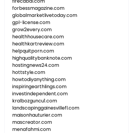
firecabal.com
forbessmagazine.com
globalmarketlivetoday.com
gpl-license.com
grow2every.com
healthhousecare.com
healthkartreview.com
helpquitporn.com
highqualitybanknote.com
hostingnews24.com
hottstyle.com
howtodiyanything.com
inspiringearthlings.com
investindependent.com
kralbozguncu1.com
landscapinggainesvillefl.com
maisonhauturier.com
mascreator.com
menafahmi.com