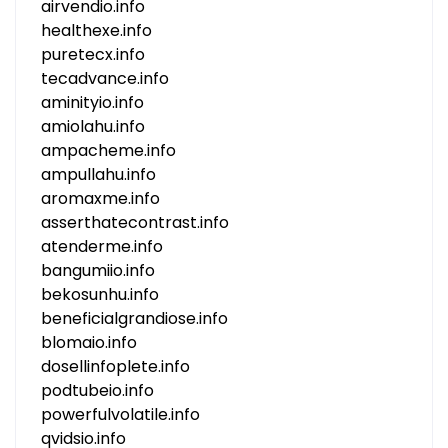
airvendio.info
healthexe.info
puretecx.info
tecadvance.info
aminityio.info
amiolahu.info
ampacheme.info
ampullahu.info
aromaxme.info
asserthatecontrast.info
atenderme.info
bangumiio.info
bekosunhu.info
beneficialgrandiose.info
blomaio.info
dosellinfoplete.info
podtubeio.info
powerfulvolatile.info
qvidsio.info