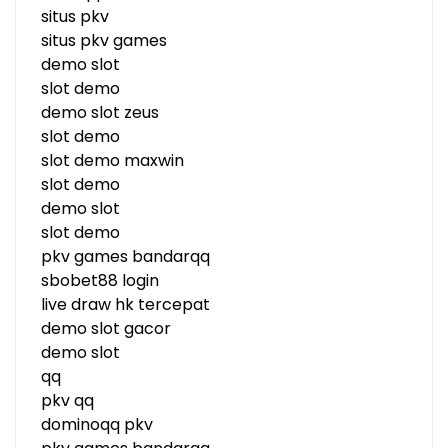
situs pkv
situs pkv games
demo slot
slot demo
demo slot zeus
slot demo
slot demo maxwin
slot demo
demo slot
slot demo
pkv games bandarqq
sbobet88 login
live draw hk tercepat
demo slot gacor
demo slot
qq
pkv qq
dominoqq pkv