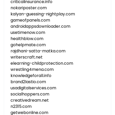
criticalinsurance.info
nokariposter.com
kalyan-guessing-nightplay.com
gameofpanels.com
androidappsdownloader.com
usetimenow.com
healthblow.com
gohelpmate.com
rajdhani-satta-matka.com
writerscraft.net
elearning-childprotection.com
wrestling4mena.com
knowledgeforall.info
brand2lastio.com
usadigitalservices.com
socialhoppers.com
creativedream.net
n2315.com
getwebonline.com