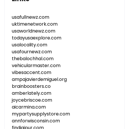
usafullnewz.com
uktimenetwork.com
usaworldnewz.com
todayusaexplore.com
usalocality.com
usafournewz.com
thebalochhal.com
vehicularmaster.com
vibesaccent.com
ampajavierdemiguel.org
brainboosters.co
amberlately.com
joycebriscoe.com
aicarmina.com
mypartysupplystore.com
annforwisconsin.com
findjaipur.com