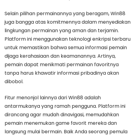
Selain pilihan permainannya yang beragam, Win88
juga bangga atas komitmennya dalam menyediakan
lingkungan permainan yang aman dan terjamin.
Platform ini menggunakan teknologi enkripsi terbaru
untuk memastikan bahwa semua informasi pemain
dijaga kerahasiaan dan keamanannya. Artinya,
pemain dapat menikmati permainan favoritnya
tanpa harus khawatir informasi pribadinya akan
dibobol.
Fitur menonjol lainnya dari Win88 adalah
antarmukanya yang ramah pengguna. Platform ini
dirancang agar mudah dinavigasi, memudahkan
pemain menemukan game favorit mereka dan
langsung mulai bermain. Baik Anda seorang pemula