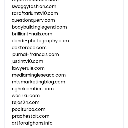
swaggyfashion.com
taraftariumtv10.com
questionquery.com
bodybuildinglegend.com
brilliant-nails.com
dandr-photography.com
dokteroce.com
journal-francais.com
justintv10.com
lawyerule.com
mediamingleseaco.com
mtsmarketingblog.com
nghekiemtien.com
wasirku.com
tejas24.com
poolturbo.com
prachestait.com
artforafghans.info