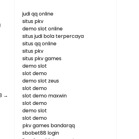
judi qq online
situs pkv
g
demo slot online
situs judi bola terpercaya
situs qq online
situs pkv
situs pkv games
demo slot
slot demo
demo slot zeus
slot demo
23
→
slot demo maxwin
slot demo
demo slot
slot demo
pkv games bandarqq
sbobet88 login