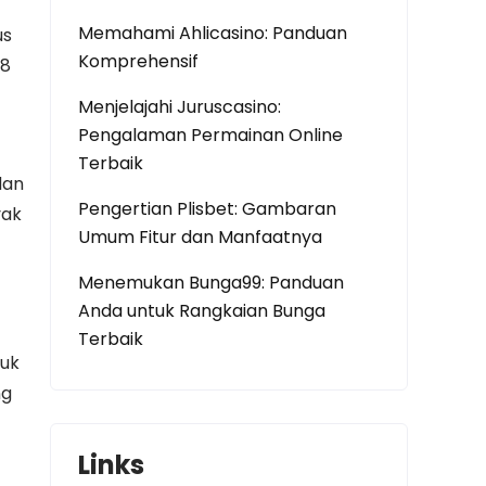
Memahami Ahlicasino: Panduan
us
Komprehensif
88
Menjelajahi Juruscasino:
Pengalaman Permainan Online
Terbaik
dan
Pengertian Plisbet: Gambaran
yak
Umum Fitur dan Manfaatnya
Menemukan Bunga99: Panduan
Anda untuk Rangkaian Bunga
Terbaik
tuk
ng
Links