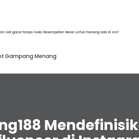
n slot gacor tanpa risiko. Kesempatan besar untuk menang ada di sini!
lot Gampang Menang
g188 Mendefinisi