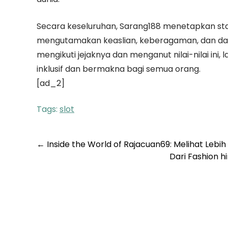
Secara keseluruhan, Sarang188 menetapkan sta
mengutamakan keaslian, keberagaman, dan dam
mengikuti jejaknya dan menganut nilai-nilai ini,
inklusif dan bermakna bagi semua orang.
[ad_2]
Tags:
slot
Post
←
Inside the World of Rajacuan69: Melihat Lebih
Dari Fashion 
navigation