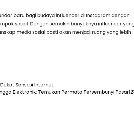
ndar baru bagi budaya influencer di Instagram dengan
pak sosial. Dengan semakin banyaknya influencer yan
 lanskap media sosial pasti akan menjadi ruang yang lebih
 Dekat Sensasi Internet
hingga Elektronik: Temukan Permata Tersembunyi Pasar1