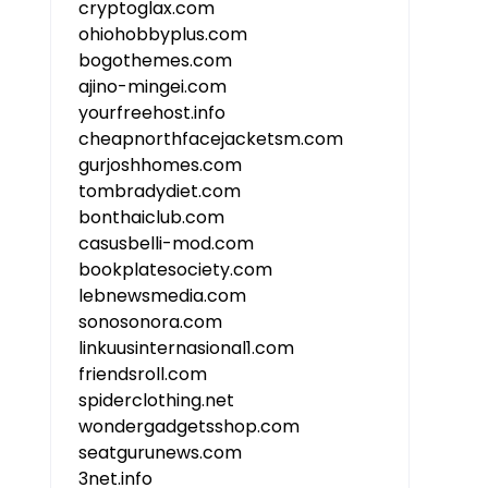
cryptoglax.com
ohiohobbyplus.com
bogothemes.com
ajino-mingei.com
yourfreehost.info
cheapnorthfacejacketsm.com
gurjoshhomes.com
tombradydiet.com
bonthaiclub.com
casusbelli-mod.com
bookplatesociety.com
lebnewsmedia.com
sonosonora.com
linkuusinternasional1.com
friendsroll.com
spiderclothing.net
wondergadgetsshop.com
seatgurunews.com
3net.info