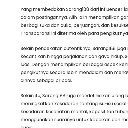
Yang membedakan Sarang188 dari influencer la
dalam postingannya. Alih-alih menampilkan ga
berbagi suka dan duka, perjuangan, dan kesuks
Transparansi ini diterima oleh para pengikutn
Selain pendekatan autentiknya, Sarang188 jug
kecantikan hingga perjalanan dan gaya hidup,
luas. Dengan menampilkan berbagai aspek ke
pengikutnya secara lebih mendalam dan mena
dirinya sebagai pribadi.
Selain itu, Sarang188 juga mendefinisikan ula
meningkatkan kesadaran tentang isu-isu sosia
kesadaran kesehatan mental, kepositifan tubuh,
menggunakan suaranya untuk kebaikan dan me
dunia.