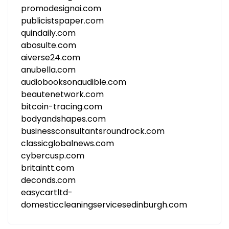
promodesignai.com
publicistspaper.com
quindaily.com
abosulte.com
aiverse24.com
anubella.com
audiobooksonaudible.com
beautenetwork.com
bitcoin-tracing.com
bodyandshapes.com
businessconsultantsroundrock.com
classicglobalnews.com
cybercusp.com
britaintt.com
deconds.com
easycartltd-
domesticcleaningservicesedinburgh.com