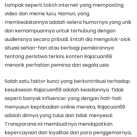
tampak seperti tokoh internet yang memposting
video dan meme lucu. Namun, yang
membedakannya adalah selera humornya yang unik
dan kemampuannya untuk terhubung dengan
audiensnya secara pribadi. Entah dia mengolok-olok
situasi sehari-hari atau berbagi pemikirannya
tentang peristiwa terkini, konten Rajacuan69
menarik perhatian pemirsa dari segala usia.
Salah satu faktor kunci yang berkontribusi terhadap
kesuksesan Rajacuan69 adalah keasliannya. Tidak
seperti banyak influencer yang dengan hati-hati
menyusun kepribadian online mereka, Rajacuan69
adalah dirinya yang tulus dan tidak menyesal.
Transparansi ini membuatnya mendapatkan
kepercayaan dan loyalitas dari para penggemarnya,