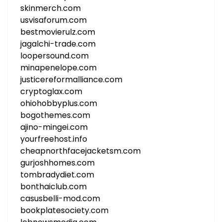
skinmerch.com
usvisaforum.com
bestmovierulz.com
jagalchi-trade.com
loopersound.com
minapenelope.com
justicereformalliance.com
cryptoglax.com
ohiohobbyplus.com
bogothemes.com
ajino-mingei.com
yourfreehost.info
cheapnorthfacejacketsm.com
gurjoshhomes.com
tombradydiet.com
bonthaiclub.com
casusbelli-mod.com
bookplatesociety.com