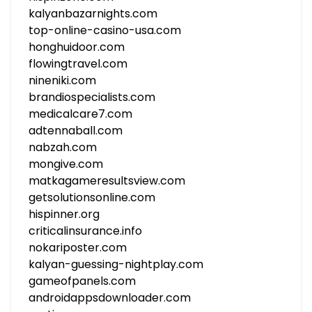
kalyanbazarnights.com
top-online-casino-usa.com
honghuidoor.com
flowingtravel.com
nineniki.com
brandiospecialists.com
medicalcare7.com
adtennaball.com
nabzah.com
mongive.com
matkagameresultsview.com
getsolutionsonline.com
hispinner.org
criticalinsurance.info
nokariposter.com
kalyan-guessing-nightplay.com
gameofpanels.com
androidappsdownloader.com