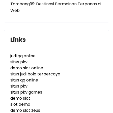
Tambang99: Destinasi Permainan Terpanas di
Web
Links
judi qq online
situs pkv
demo slot online
situs judi bola terpercaya
situs qq online
situs pkv
situs pkv games
demo slot
slot demo
demo slot zeus