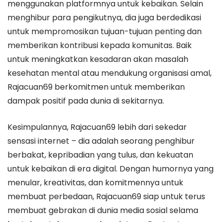
menggunakan platformnya untuk kebaikan. Selain
menghibur para pengikutnya, dia juga berdedikasi
untuk mempromosikan tujuan-tujuan penting dan
memberikan kontribusi kepada komunitas. Baik
untuk meningkatkan kesadaran akan masalah
kesehatan mental atau mendukung organisasi amal,
Rajacuan69 berkomitmen untuk memberikan
dampak positif pada dunia di sekitarnya.
Kesimpulannya, Rajacuan69 lebih dari sekedar
sensasi internet – dia adalah seorang penghibur
berbakat, kepribadian yang tulus, dan kekuatan
untuk kebaikan di era digital. Dengan humornya yang
menular, kreativitas, dan komitmennya untuk
membuat perbedaan, Rajacuan69 siap untuk terus
membuat gebrakan di dunia media sosial selama