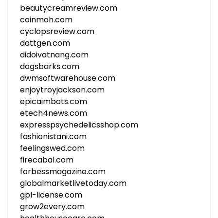
beautycreamreview.com
coinmoh.com
cyclopsreview.com
dattgen.com
didoivatnang.com
dogsbarks.com
dwmsoftwarehouse.com
enjoytroyjackson.com
epicaimbots.com
etech4news.com
expresspsychedelicsshop.com
fashionistani.com
feelingswed.com
firecabal.com
forbessmagazine.com
globalmarketlivetoday.com
gpl-license.com
grow2every.com