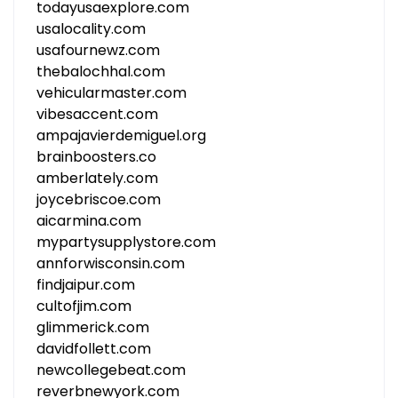
todayusaexplore.com
usalocality.com
usafournewz.com
thebalochhal.com
vehicularmaster.com
vibesaccent.com
ampajavierdemiguel.org
brainboosters.co
amberlately.com
joycebriscoe.com
aicarmina.com
mypartysupplystore.com
annforwisconsin.com
findjaipur.com
cultofjim.com
glimmerick.com
davidfollett.com
newcollegebeat.com
reverbnewyork.com