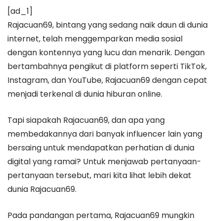
[ad_1]
Rajacuan69, bintang yang sedang naik daun di dunia
internet, telah menggemparkan media sosial
dengan kontennya yang lucu dan menarik. Dengan
bertambahnya pengikut di platform seperti TikTok,
Instagram, dan YouTube, Rajacuan69 dengan cepat
menjadi terkenal di dunia hiburan online.
Tapi siapakah Rajacuan69, dan apa yang
membedakannya dari banyak influencer lain yang
bersaing untuk mendapatkan perhatian di dunia
digital yang ramai? Untuk menjawab pertanyaan-
pertanyaan tersebut, mari kita lihat lebih dekat
dunia Rajacuan69.
Pada pandangan pertama, Rajacuan69 mungkin