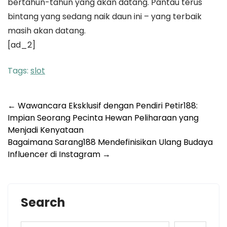
bertahun-tahun yang akan datang. Pantau terus
bintang yang sedang naik daun ini – yang terbaik
masih akan datang.
[ad_2]
Tags:
slot
Post
←
Wawancara Eksklusif dengan Pendiri Petir188:
Impian Seorang Pecinta Hewan Peliharaan yang
navigation
Menjadi Kenyataan
Bagaimana Sarang188 Mendefinisikan Ulang Budaya
Influencer di Instagram
→
Search