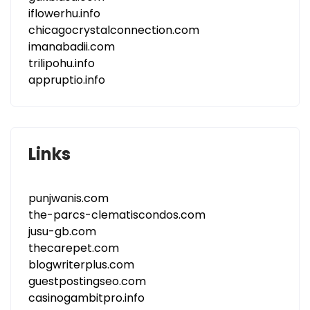
iflowerhu.info
chicagocrystalconnection.com
imanabadii.com
trilipohu.info
appruptio.info
Links
punjwanis.com
the-parcs-clematiscondos.com
jusu-gb.com
thecarepet.com
blogwriterplus.com
guestpostingseo.com
casinogambitpro.info