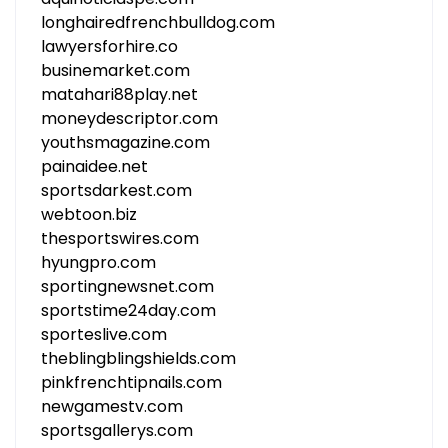
longhairedfrenchbulldog.com
lawyersforhire.co
businemarket.com
matahari88play.net
moneydescriptor.com
youthsmagazine.com
painaidee.net
sportsdarkest.com
webtoon.biz
thesportswires.com
hyungpro.com
sportingnewsnet.com
sportstime24day.com
sporteslive.com
theblingblingshields.com
pinkfrenchtipnails.com
newgamestv.com
sportsgallerys.com