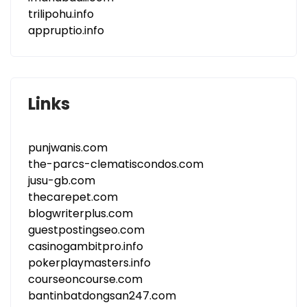
trilipohu.info
appruptio.info
Links
punjwanis.com
the-parcs-clematiscondos.com
jusu-gb.com
thecarepet.com
blogwriterplus.com
guestpostingseo.com
casinogambitpro.info
pokerplaymasters.info
courseoncourse.com
bantinbatdongsan247.com