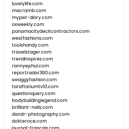
luvelylife.com
macramb.com
mypet-diary.com
oxweekly.com
panamacitydeckcontractors.com
westfashions.com
toolshandy.com
travelstager.com
trendinspires.com
rannyephul.com
reportradar360.com
swaggyfashion.com
taraftariumtv10.com
questionquery.com
bodybuildinglegend.com
brilliant-nails.com
dandr-photography.com
dokteroce.com
journal-francais.com