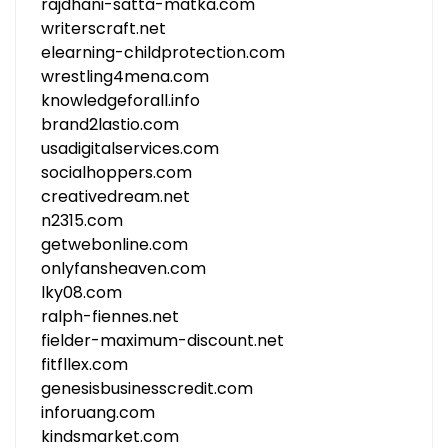
rajdhani-satta-matka.com
writerscraft.net
elearning-childprotection.com
wrestling4mena.com
knowledgeforall.info
brand2lastio.com
usadigitalservices.com
socialhoppers.com
creativedream.net
n2315.com
getwebonline.com
onlyfansheaven.com
lky08.com
ralph-fiennes.net
fielder-maximum-discount.net
fitfllex.com
genesisbusinesscredit.com
inforuang.com
kindsmarket.com