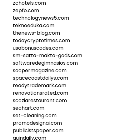
zchotels.com
zepfo.com
technologynews5.com
teknoeduka.com
thenews-blog.com
todaycryptotimes.com
usabonuscodes.com
sm-satta-makta-gods.com
softwaredegimnasios.com
soopermagazine.com
spacecoastdailys.com
readytrademark.com
renovationsrated.com
scoziarestaurant.com
seohart.com
set-cleaning.com
promodesignai.com
publicistspaper.com
quindaily.com