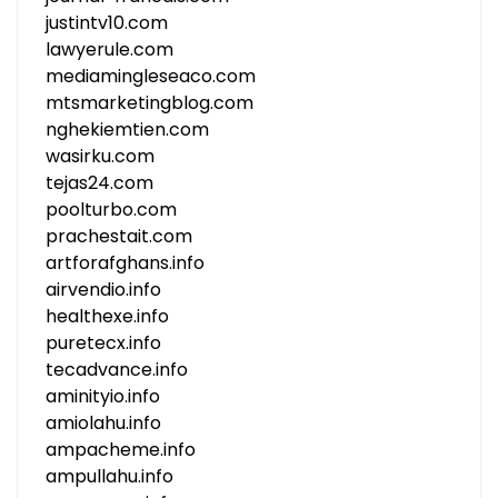
justintv10.com
lawyerule.com
mediamingleseaco.com
mtsmarketingblog.com
nghekiemtien.com
wasirku.com
tejas24.com
poolturbo.com
prachestait.com
artforafghans.info
airvendio.info
healthexe.info
puretecx.info
tecadvance.info
aminityio.info
amiolahu.info
ampacheme.info
ampullahu.info