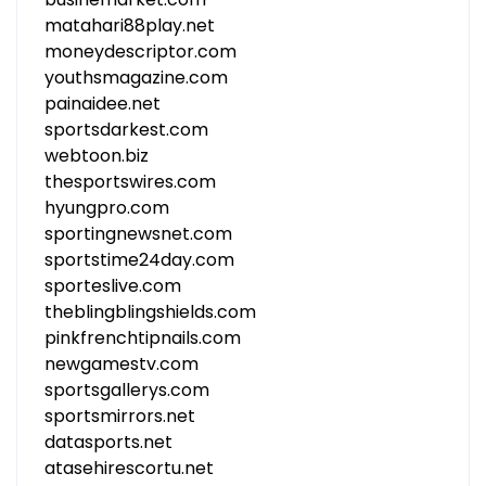
matahari88play.net
moneydescriptor.com
youthsmagazine.com
painaidee.net
sportsdarkest.com
webtoon.biz
thesportswires.com
hyungpro.com
sportingnewsnet.com
sportstime24day.com
sporteslive.com
theblingblingshields.com
pinkfrenchtipnails.com
newgamestv.com
sportsgallerys.com
sportsmirrors.net
datasports.net
atasehirescortu.net