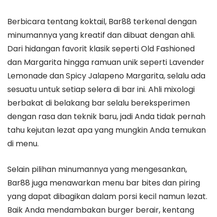
Berbicara tentang koktail, Bar88 terkenal dengan
minumannya yang kreatif dan dibuat dengan ahli.
Dari hidangan favorit klasik seperti Old Fashioned
dan Margarita hingga ramuan unik seperti Lavender
Lemonade dan Spicy Jalapeno Margarita, selalu ada
sesuatu untuk setiap selera di bar ini. Ahli mixologi
berbakat di belakang bar selalu bereksperimen
dengan rasa dan teknik baru, jadi Anda tidak pernah
tahu kejutan lezat apa yang mungkin Anda temukan
di menu.
Selain pilihan minumannya yang mengesankan,
Bar88 juga menawarkan menu bar bites dan piring
yang dapat dibagikan dalam porsi kecil namun lezat.
Baik Anda mendambakan burger berair, kentang