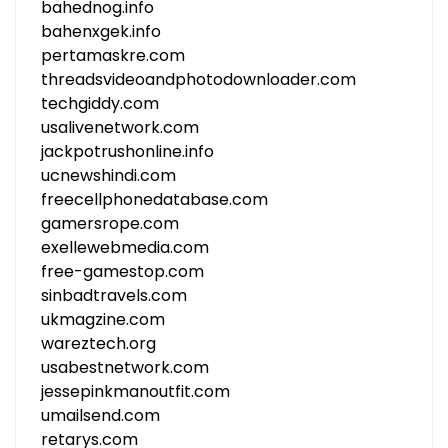
bahednog.info
bahenxgek.info
pertamaskre.com
threadsvideoandphotodownloader.com
techgiddy.com
usalivenetwork.com
jackpotrushonline.info
ucnewshindi.com
freecellphonedatabase.com
gamersrope.com
exellewebmedia.com
free-gamestop.com
sinbadtravels.com
ukmagzine.com
wareztech.org
usabestnetwork.com
jessepinkmanoutfit.com
umailsend.com
retarys.com