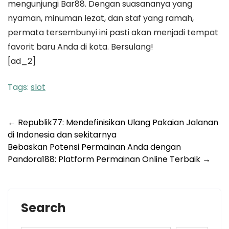
mengunjungi Bar88. Dengan suasananya yang
nyaman, minuman lezat, dan staf yang ramah,
permata tersembunyi ini pasti akan menjadi tempat
favorit baru Anda di kota. Bersulang!
[ad_2]
Tags:
slot
Post
←
Republik77: Mendefinisikan Ulang Pakaian Jalanan
di Indonesia dan sekitarnya
navigation
Bebaskan Potensi Permainan Anda dengan
Pandora188: Platform Permainan Online Terbaik
→
Search