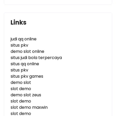
Links
judi qq online
situs pkv
demo slot online
situs judi bola terpercaya
situs qq online
situs pkv
situs pkv games
demo slot
slot demo
demo slot zeus
slot demo
slot demo maxwin
slot demo