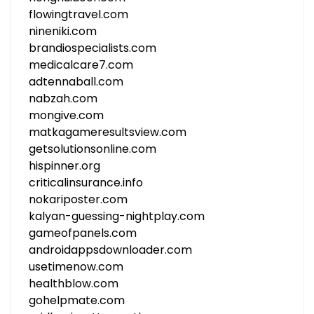
flowingtravel.com
nineniki.com
brandiospecialists.com
medicalcare7.com
adtennaball.com
nabzah.com
mongive.com
matkagameresultsview.com
getsolutionsonline.com
hispinner.org
criticalinsurance.info
nokariposter.com
kalyan-guessing-nightplay.com
gameofpanels.com
androidappsdownloader.com
usetimenow.com
healthblow.com
gohelpmate.com