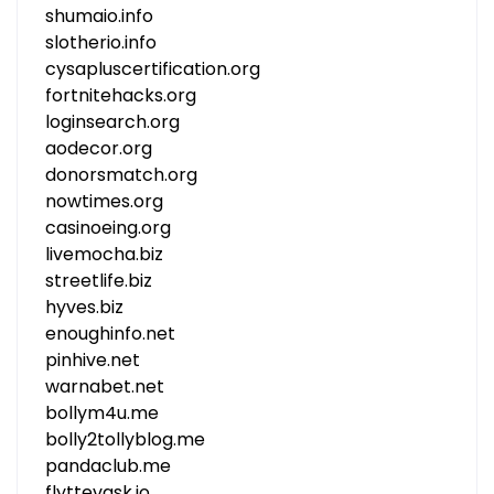
shumaio.info
slotherio.info
cysapluscertification.org
fortnitehacks.org
loginsearch.org
aodecor.org
donorsmatch.org
nowtimes.org
casinoeing.org
livemocha.biz
streetlife.biz
hyves.biz
enoughinfo.net
pinhive.net
warnabet.net
bollym4u.me
bolly2tollyblog.me
pandaclub.me
flyttevask.io