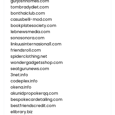
gurjoshhomes.com
tombradydiet.com
bonthaiclub.com
casusbelli-mod.com
bookplatesociety.com
lebnewsmedia.com
sonosonora.com
linkuusinternasional1.com
friendsroll.com
spiderclothing.net
wondergadgetsshop.com
seatgurunews.com
3net.info
codeplex.info
okena.info
akunidpropokerqq.com
bespokecardetailing.com
bestfriendscredit.com
elibrary.biz