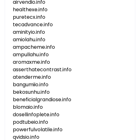
airvendio.info
healthexe.info
puretecx.info
tecadvance.info
aminityio.info
amiolahu.info
ampacheme.info
ampullahu.info
aromaxme.info
asserthatecontrast.info
atenderme.info
bangumiio.info
bekosunhu.info
beneficialgrandiose.info
blomaio.info
dosellinfoplete.info
podtubeio.info
powerfulvolatile.info
qvidsio.info