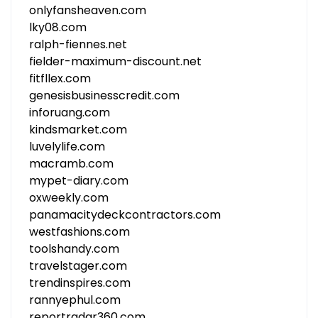
onlyfansheaven.com
lky08.com
ralph-fiennes.net
fielder-maximum-discount.net
fitfllex.com
genesisbusinesscredit.com
inforuang.com
kindsmarket.com
luvelylife.com
macramb.com
mypet-diary.com
oxweekly.com
panamacitydeckcontractors.com
westfashions.com
toolshandy.com
travelstager.com
trendinspires.com
rannyephul.com
reportradar360.com