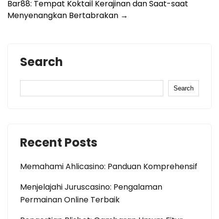
Bar88: Tempat Koktail Kerajinan dan Saat-saat
Menyenangkan Bertabrakan
→
Search
Search
Recent Posts
Memahami Ahlicasino: Panduan Komprehensif
Menjelajahi Juruscasino: Pengalaman
Permainan Online Terbaik