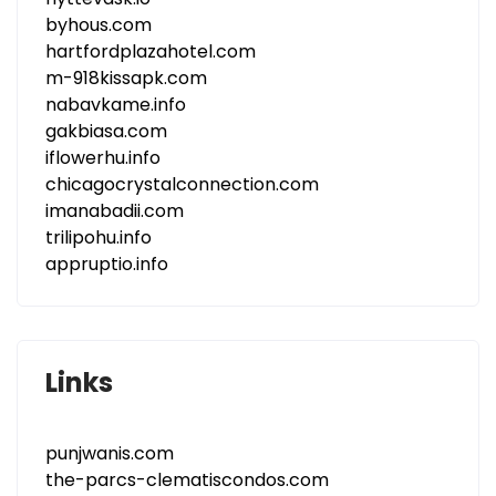
byhous.com
hartfordplazahotel.com
m-918kissapk.com
nabavkame.info
gakbiasa.com
iflowerhu.info
chicagocrystalconnection.com
imanabadii.com
trilipohu.info
appruptio.info
Links
punjwanis.com
the-parcs-clematiscondos.com