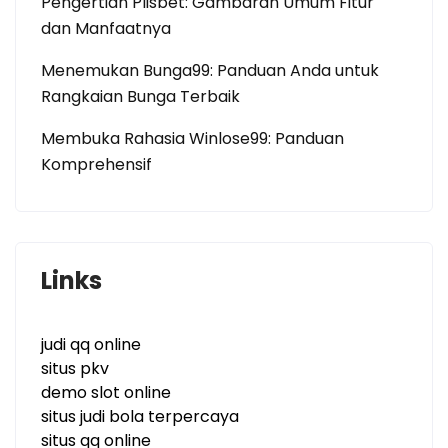
Pengertian Plisbet: Gambaran Umum Fitur
dan Manfaatnya
Menemukan Bunga99: Panduan Anda untuk
Rangkaian Bunga Terbaik
Membuka Rahasia Winlose99: Panduan
Komprehensif
Links
judi qq online
situs pkv
demo slot online
situs judi bola terpercaya
situs qq online