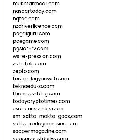
mukhtarmeer.com
nascartoday.com
nqted.com
nzdriverlicence.com
pagalguru.com
pcegame.com
pgslot-r2.com
ws-expression.com
zchotels.com
zepfo.com
technologynews5.com
teknoeduka.com
thenews-blog.com
todaycryptotimes.com
usabonuscodes.com
sm-satta-makta-gods.com
softwaredegimnasios.com
soopermagazine.com
spacecoastdailys.com