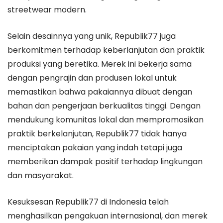
streetwear modern.
Selain desainnya yang unik, Republik77 juga
berkomitmen terhadap keberlanjutan dan praktik
produksi yang beretika. Merek ini bekerja sama
dengan pengrajin dan produsen lokal untuk
memastikan bahwa pakaiannya dibuat dengan
bahan dan pengerjaan berkualitas tinggi. Dengan
mendukung komunitas lokal dan mempromosikan
praktik berkelanjutan, Republik77 tidak hanya
menciptakan pakaian yang indah tetapi juga
memberikan dampak positif terhadap lingkungan
dan masyarakat.
Kesuksesan Republik77 di Indonesia telah
menghasilkan pengakuan internasional, dan merek