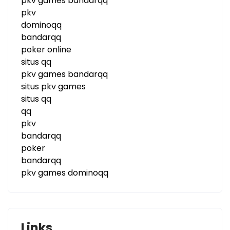
pkv games bandarqq
pkv
dominoqq
bandarqq
poker online
situs qq
pkv games bandarqq
situs pkv games
situs qq
qq
pkv
bandarqq
poker
bandarqq
pkv games dominoqq
Links