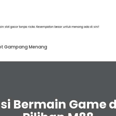
n slot gacor tanpa risiko. Kesempatan besar untuk menang ada di sini!
lot Gampang Menang
asi Bermain Game 