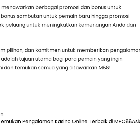
ga menawarkan berbagai promosi dan bonus untuk
 bonus sambutan untuk pemain baru hingga promosi
nyak peluang untuk meningkatkan kemenangan Anda dan
am pilihan, dan komitmen untuk memberikan pengalama
adalah tujuan utama bagi para pemain yang ingin
ini dan temukan semua yang ditawarkan M88!
an
Temukan Pengalaman Kasino Online Terbaik di MPO88As