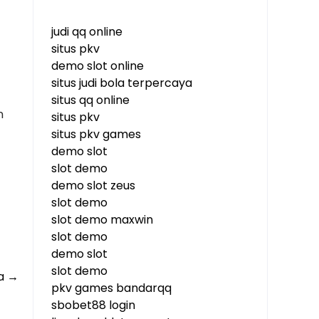
judi qq online
situs pkv
demo slot online
situs judi bola terpercaya
situs qq online
n
situs pkv
situs pkv games
demo slot
slot demo
demo slot zeus
slot demo
slot demo maxwin
slot demo
demo slot
slot demo
ia
→
pkv games bandarqq
sbobet88 login