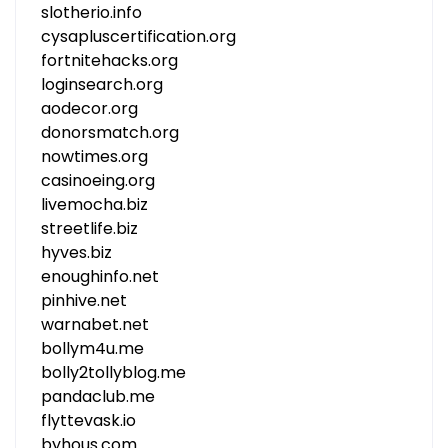
slotherio.info
cysapluscertification.org
fortnitehacks.org
loginsearch.org
aodecor.org
donorsmatch.org
nowtimes.org
casinoeing.org
livemocha.biz
streetlife.biz
hyves.biz
enoughinfo.net
pinhive.net
warnabet.net
bollym4u.me
bolly2tollyblog.me
pandaclub.me
flyttevask.io
byhous.com