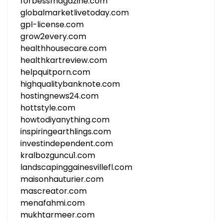
forbessmagazine.com
globalmarketlivetoday.com
gpl-license.com
grow2every.com
healthhousecare.com
healthkartreview.com
helpquitporn.com
highqualitybanknote.com
hostingnews24.com
hottstyle.com
howtodiyanything.com
inspiringearthlings.com
investindependent.com
kralbozguncu1.com
landscapinggainesvillefl.com
maisonhauturier.com
mascreator.com
menafahmi.com
mukhtarmeer.com