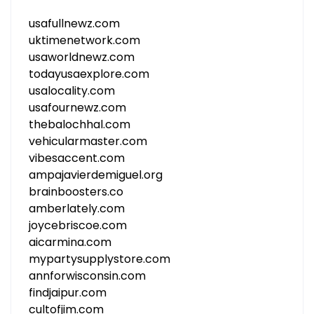
usafullnewz.com
uktimenetwork.com
usaworldnewz.com
todayusaexplore.com
usalocality.com
usafournewz.com
thebalochhal.com
vehicularmaster.com
vibesaccent.com
ampajavierdemiguel.org
brainboosters.co
amberlately.com
joycebriscoe.com
aicarmina.com
mypartysupplystore.com
annforwisconsin.com
findjaipur.com
cultofjim.com