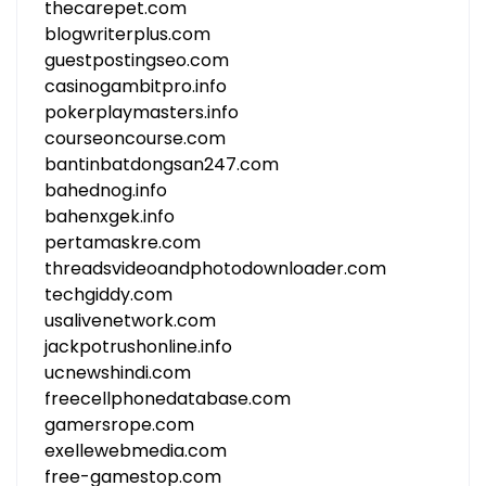
thecarepet.com
blogwriterplus.com
guestpostingseo.com
casinogambitpro.info
pokerplaymasters.info
courseoncourse.com
bantinbatdongsan247.com
bahednog.info
bahenxgek.info
pertamaskre.com
threadsvideoandphotodownloader.com
techgiddy.com
usalivenetwork.com
jackpotrushonline.info
ucnewshindi.com
freecellphonedatabase.com
gamersrope.com
exellewebmedia.com
free-gamestop.com