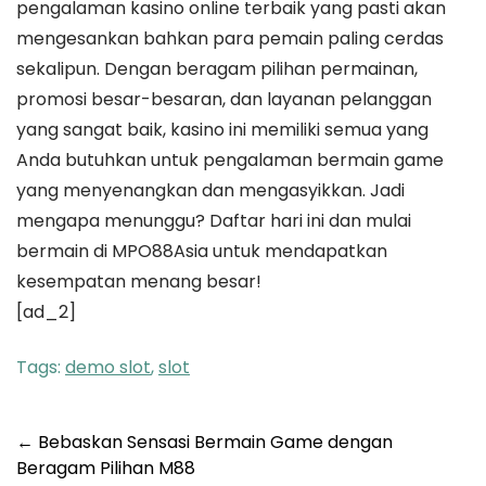
pengalaman kasino online terbaik yang pasti akan
mengesankan bahkan para pemain paling cerdas
sekalipun. Dengan beragam pilihan permainan,
promosi besar-besaran, dan layanan pelanggan
yang sangat baik, kasino ini memiliki semua yang
Anda butuhkan untuk pengalaman bermain game
yang menyenangkan dan mengasyikkan. Jadi
mengapa menunggu? Daftar hari ini dan mulai
bermain di MPO88Asia untuk mendapatkan
kesempatan menang besar!
[ad_2]
Tags:
demo slot
,
slot
Post
←
Bebaskan Sensasi Bermain Game dengan
Beragam Pilihan M88
navigation