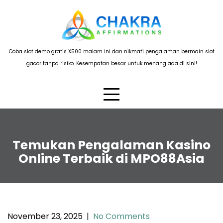
Skip
to
content
Coba slot demo gratis X500 malam ini dan nikmati pengalaman bermain slot
gacor tanpa risiko. Kesempatan besar untuk menang ada di sini!
Temukan Pengalaman Kasino
Online Terbaik di MPO88Asia
November 23, 2025
|
No Comments