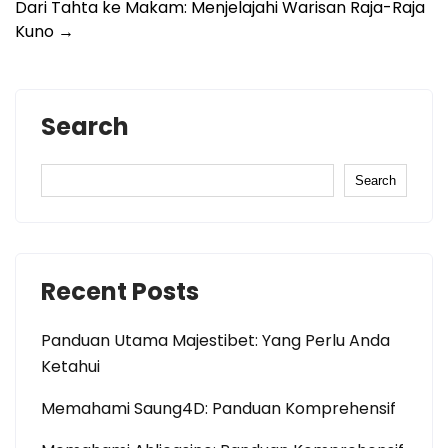
Dari Tahta ke Makam: Menjelajahi Warisan Raja-Raja
Kuno
→
Search
Search
Recent Posts
Panduan Utama Majestibet: Yang Perlu Anda
Ketahui
Memahami Saung4D: Panduan Komprehensif