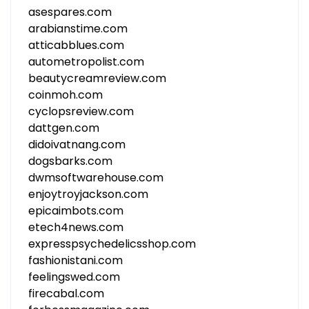
asespares.com
arabianstime.com
atticabblues.com
autometropolist.com
beautycreamreview.com
coinmoh.com
cyclopsreview.com
dattgen.com
didoivatnang.com
dogsbarks.com
dwmsoftwarehouse.com
enjoytroyjackson.com
epicaimbots.com
etech4news.com
expresspsychedelicsshop.com
fashionistani.com
feelingswed.com
firecabal.com