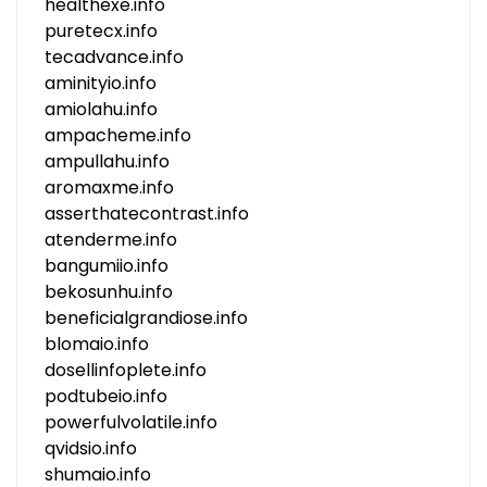
healthexe.info
puretecx.info
tecadvance.info
aminityio.info
amiolahu.info
ampacheme.info
ampullahu.info
aromaxme.info
asserthatecontrast.info
atenderme.info
bangumiio.info
bekosunhu.info
beneficialgrandiose.info
blomaio.info
dosellinfoplete.info
podtubeio.info
powerfulvolatile.info
qvidsio.info
shumaio.info