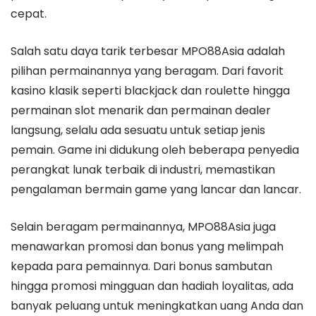
cepat.
Salah satu daya tarik terbesar MPO88Asia adalah
pilihan permainannya yang beragam. Dari favorit
kasino klasik seperti blackjack dan roulette hingga
permainan slot menarik dan permainan dealer
langsung, selalu ada sesuatu untuk setiap jenis
pemain. Game ini didukung oleh beberapa penyedia
perangkat lunak terbaik di industri, memastikan
pengalaman bermain game yang lancar dan lancar.
Selain beragam permainannya, MPO88Asia juga
menawarkan promosi dan bonus yang melimpah
kepada para pemainnya. Dari bonus sambutan
hingga promosi mingguan dan hadiah loyalitas, ada
banyak peluang untuk meningkatkan uang Anda dan