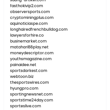
fasthokivip2.com
observersports.com
cryptominingplus.com
aquinoticiaspe.com
longhairedfrenchbulldog.com
lawyersforhire.co
businemarket.com
matahari88play.net
moneydescriptor.com
youthsmagazine.com
painaidee.net
sportsdarkest.com
webtoon.biz
thesportswires.com
hyungpro.com
sportingnewsnet.com
sportstime24day.com
sporteslive.com