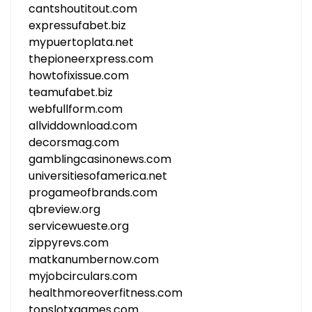
cantshoutitout.com
expressufabet.biz
mypuertoplata.net
thepioneerxpress.com
howtofixissue.com
teamufabet.biz
webfullform.com
allviddownload.com
decorsmag.com
gamblingcasinonews.com
universitiesofamerica.net
progameofbrands.com
qbreview.org
servicewueste.org
zippyrevs.com
matkanumbernow.com
myjobcirculars.com
healthmoreoverfitness.com
topslotxgames.com