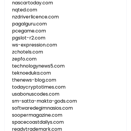
nascartoday.com
nqted.com
nzdriverlicence.com
pagalguru.com
pcegame.com
pgslot-r2.com
ws-expression.com
zchotels.com
zepfo.com
technologynews5.com
teknoeduka.com
thenews-blog.com
todaycryptotimes.com
usabonuscodes.com
sm-satta-makta-gods.com
softwaredegimnasios.com
soopermagazine.com
spacecoastdailys.com
readytrademark.com