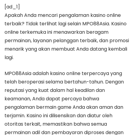
[ad_1]
Apakah Anda mencari pengalaman kasino online
terbaik? Tidak terlihat lagi selain MPO88Asia. Kasino
online terkemuka ini menawarkan beragam
permainan, layanan pelanggan terbaik, dan promosi
menarik yang akan membuat Anda datang kembali
lagi.
MPO88Asia adalah kasino online terpercaya yang
telah beroperasi selama bertahun-tahun. Dengan
reputasi yang kuat dalam hal keadilan dan
keamanan, Anda dapat percaya bahwa
pengalaman bermain game Anda akan aman dan
terjamin. Kasino ini dilisensikan dan diatur oleh
otoritas terkait, memastikan bahwa semua
permainan adil dan pembayaran diproses dengan