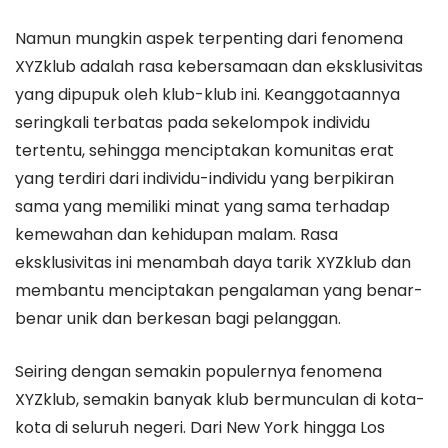
Namun mungkin aspek terpenting dari fenomena
XYZklub adalah rasa kebersamaan dan eksklusivitas
yang dipupuk oleh klub-klub ini. Keanggotaannya
seringkali terbatas pada sekelompok individu
tertentu, sehingga menciptakan komunitas erat
yang terdiri dari individu-individu yang berpikiran
sama yang memiliki minat yang sama terhadap
kemewahan dan kehidupan malam. Rasa
eksklusivitas ini menambah daya tarik XYZklub dan
membantu menciptakan pengalaman yang benar-
benar unik dan berkesan bagi pelanggan.
Seiring dengan semakin populernya fenomena
XYZklub, semakin banyak klub bermunculan di kota-
kota di seluruh negeri. Dari New York hingga Los