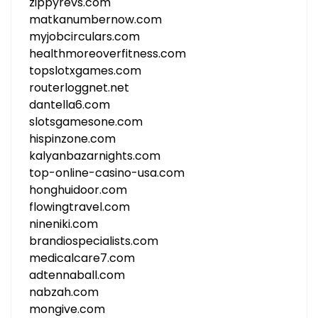
zippyrevs.com
matkanumbernow.com
myjobcirculars.com
healthmoreoverfitness.com
topslotxgames.com
routerloggnet.net
dantella6.com
slotsgamesone.com
hispinzone.com
kalyanbazarnights.com
top-online-casino-usa.com
honghuidoor.com
flowingtravel.com
nineniki.com
brandiospecialists.com
medicalcare7.com
adtennaball.com
nabzah.com
mongive.com