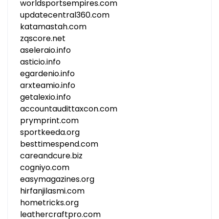
worldsportsempires.com
updatecentral360.com
katamastah.com
zqscore.net
aseleraio.info
asticio.info
egardenio.info
arxteamio.info
getalexio.info
accountaudittaxcon.com
prymprint.com
sportkeeda.org
besttimespend.com
careandcure.biz
cogniyo.com
easymagazines.org
hirfanjilasmi.com
hometricks.org
leathercraftpro.com