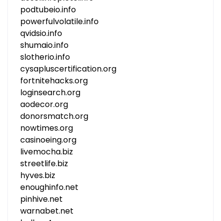
podtubeio.info
powerfulvolatile.info
qvidsio.info
shumaio.info
slotherio.info
cysapluscertification.org
fortnitehacks.org
loginsearch.org
aodecor.org
donorsmatch.org
nowtimes.org
casinoeing.org
livemocha.biz
streetlife.biz
hyves.biz
enoughinfo.net
pinhive.net
warnabet.net