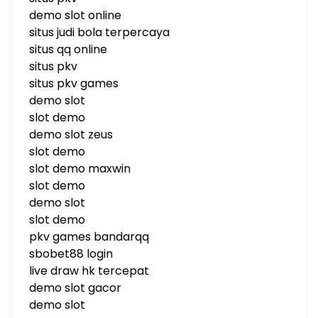
demo slot online
situs judi bola terpercaya
situs qq online
situs pkv
situs pkv games
demo slot
slot demo
demo slot zeus
slot demo
slot demo maxwin
slot demo
demo slot
slot demo
pkv games bandarqq
sbobet88 login
live draw hk tercepat
demo slot gacor
demo slot