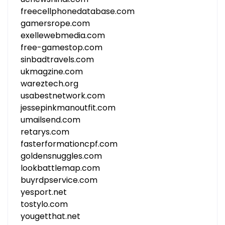
freecellphonedatabase.com
gamersrope.com
exellewebmedia.com
free-gamestop.com
sinbadtravels.com
ukmagzine.com
wareztech.org
usabestnetwork.com
jessepinkmanoutfit.com
umailsend.com
retarys.com
fasterformationcpf.com
goldensnuggles.com
lookbattlemap.com
buyrdpservice.com
yesport.net
tostylo.com
yougetthat.net