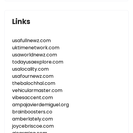
Links
usafullnewz.com
uktimenetwork.com
usaworldnewz.com
todayusaexplore.com
usalocality.com
usafournewz.com
thebalochhal.com
vehicularmaster.com
vibesaccent.com
ampajavierdemiguel.org
brainboosters.co
amberlately.com
joycebriscoe.com