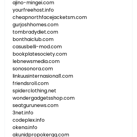
ajino-mingei.com
yourfreehost.info
cheapnorthfacejacketsm.com
gurjoshhomes.com
tombradydiet.com
bonthaiclub.com
casusbelli-mod.com
bookplatesociety.com
lebnewsmedia.com
sonosonora.com
linkuusinternasional1.com
friendsroll.com
spiderclothing.net
wondergadgetsshop.com
seatgurunews.com
3net.info
codeplex.info
okena.info
akunidpropokerqq.com