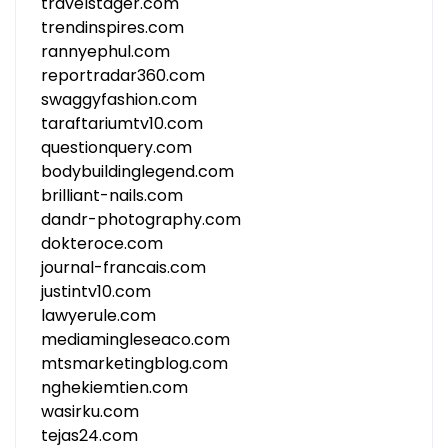
travelstager.com
trendinspires.com
rannyephul.com
reportradar360.com
swaggyfashion.com
taraftariumtv10.com
questionquery.com
bodybuildinglegend.com
brilliant-nails.com
dandr-photography.com
dokteroce.com
journal-francais.com
justintv10.com
lawyerule.com
mediamingleseaco.com
mtsmarketingblog.com
nghekiemtien.com
wasirku.com
tejas24.com