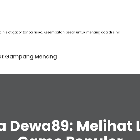
n slot gacor tanpa risiko. Kesempatan besar untuk menang ada di sini!
lot Gampang Menang
a Dewa89: Melihat 