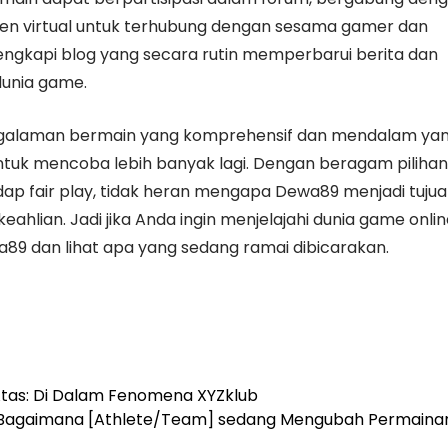
men virtual untuk terhubung dengan sesama gamer dan
lengkapi blog yang secara rutin memperbarui berita dan
dunia game.
galaman bermain yang komprehensif dan mendalam ya
tuk mencoba lebih banyak lagi. Dengan beragam pilihan
dap fair play, tidak heran mengapa Dewa89 menjadi tuju
keahlian. Jadi jika Anda ingin menjelajahi dunia game onli
89 dan lihat apa yang sedang ramai dibicarakan.
Atas: Di Dalam Fenomena XYZklub
: Bagaimana [Athlete/Team] sedang Mengubah Permain