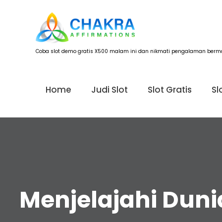
Skip
to
content
Coba slot demo gratis X500 malam ini dan nikmati pengalaman bermai
Home
Judi Slot
Slot Gratis
S
Menjelajahi Duni