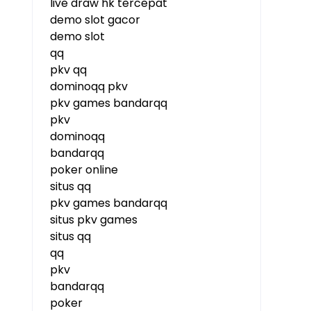
live draw hk tercepat
demo slot gacor
demo slot
qq
pkv qq
dominoqq pkv
pkv games bandarqq
pkv
dominoqq
bandarqq
poker online
situs qq
pkv games bandarqq
situs pkv games
situs qq
qq
pkv
bandarqq
poker