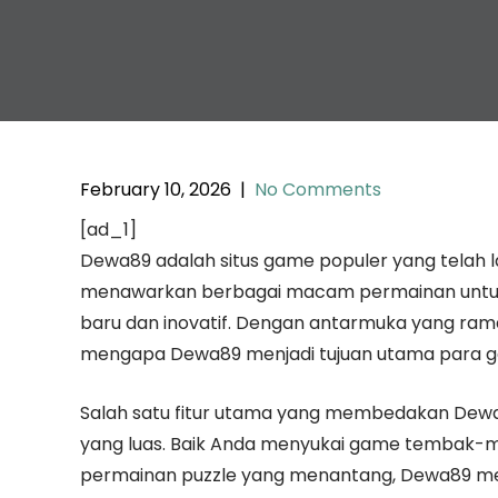
February 10, 2026
|
No Comments
[ad_1]
Dewa89 adalah situs game populer yang telah l
menawarkan berbagai macam permainan untuk din
baru dan inovatif. Dengan antarmuka yang ra
mengapa Dewa89 menjadi tujuan utama para gam
Salah satu fitur utama yang membedakan Dewa8
yang luas. Baik Anda menyukai game tembak-m
permainan puzzle yang menantang, Dewa89 memili