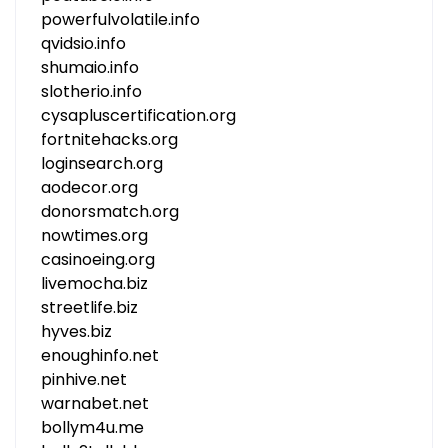
powerfulvolatile.info
qvidsio.info
shumaio.info
slotherio.info
cysapluscertification.org
fortnitehacks.org
loginsearch.org
aodecor.org
donorsmatch.org
nowtimes.org
casinoeing.org
livemocha.biz
streetlife.biz
hyves.biz
enoughinfo.net
pinhive.net
warnabet.net
bollym4u.me