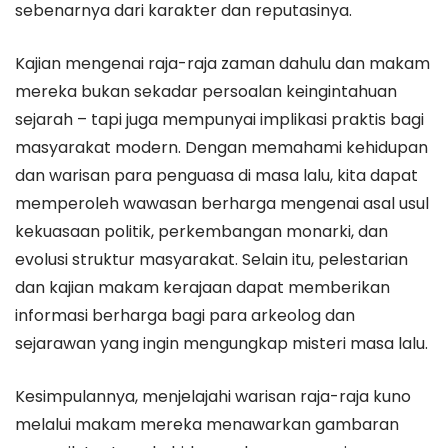
sebenarnya dari karakter dan reputasinya.
Kajian mengenai raja-raja zaman dahulu dan makam
mereka bukan sekadar persoalan keingintahuan
sejarah – tapi juga mempunyai implikasi praktis bagi
masyarakat modern. Dengan memahami kehidupan
dan warisan para penguasa di masa lalu, kita dapat
memperoleh wawasan berharga mengenai asal usul
kekuasaan politik, perkembangan monarki, dan
evolusi struktur masyarakat. Selain itu, pelestarian
dan kajian makam kerajaan dapat memberikan
informasi berharga bagi para arkeolog dan
sejarawan yang ingin mengungkap misteri masa lalu.
Kesimpulannya, menjelajahi warisan raja-raja kuno
melalui makam mereka menawarkan gambaran