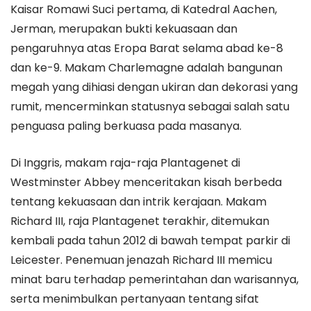
Kaisar Romawi Suci pertama, di Katedral Aachen,
Jerman, merupakan bukti kekuasaan dan
pengaruhnya atas Eropa Barat selama abad ke-8
dan ke-9. Makam Charlemagne adalah bangunan
megah yang dihiasi dengan ukiran dan dekorasi yang
rumit, mencerminkan statusnya sebagai salah satu
penguasa paling berkuasa pada masanya.
Di Inggris, makam raja-raja Plantagenet di
Westminster Abbey menceritakan kisah berbeda
tentang kekuasaan dan intrik kerajaan. Makam
Richard III, raja Plantagenet terakhir, ditemukan
kembali pada tahun 2012 di bawah tempat parkir di
Leicester. Penemuan jenazah Richard III memicu
minat baru terhadap pemerintahan dan warisannya,
serta menimbulkan pertanyaan tentang sifat