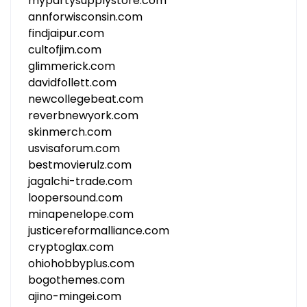
mypartysupplystore.com
annforwisconsin.com
findjaipur.com
cultofjim.com
glimmerick.com
davidfollett.com
newcollegebeat.com
reverbnewyork.com
skinmerch.com
usvisaforum.com
bestmovierulz.com
jagalchi-trade.com
loopersound.com
minapenelope.com
justicereformalliance.com
cryptoglax.com
ohiohobbyplus.com
bogothemes.com
ajino-mingei.com