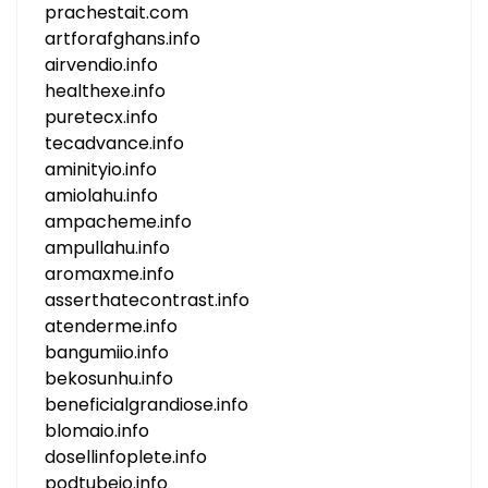
prachestait.com
artforafghans.info
airvendio.info
healthexe.info
puretecx.info
tecadvance.info
aminityio.info
amiolahu.info
ampacheme.info
ampullahu.info
aromaxme.info
asserthatecontrast.info
atenderme.info
bangumiio.info
bekosunhu.info
beneficialgrandiose.info
blomaio.info
dosellinfoplete.info
podtubeio.info