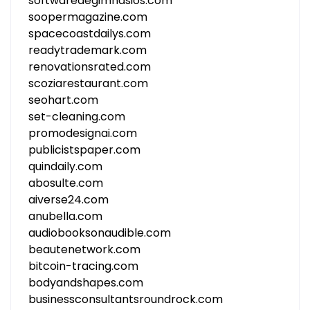
softwaredegimnasios.com
soopermagazine.com
spacecoastdailys.com
readytrademark.com
renovationsrated.com
scoziarestaurant.com
seohart.com
set-cleaning.com
promodesignai.com
publicistspaper.com
quindaily.com
abosulte.com
aiverse24.com
anubella.com
audiobooksonaudible.com
beautenetwork.com
bitcoin-tracing.com
bodyandshapes.com
businessconsultantsroundrock.com