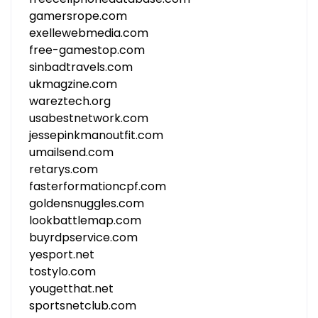
gamersrope.com
exellewebmedia.com
free-gamestop.com
sinbadtravels.com
ukmagzine.com
wareztech.org
usabestnetwork.com
jessepinkmanoutfit.com
umailsend.com
retarys.com
fasterformationcpf.com
goldensnuggles.com
lookbattlemap.com
buyrdpservice.com
yesport.net
tostylo.com
yougetthat.net
sportsnetclub.com