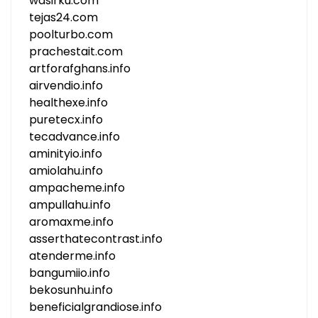
wasirku.com
tejas24.com
poolturbo.com
prachestait.com
artforafghans.info
airvendio.info
healthexe.info
puretecx.info
tecadvance.info
aminityio.info
amiolahu.info
ampacheme.info
ampullahu.info
aromaxme.info
asserthatecontrast.info
atenderme.info
bangumiio.info
bekosunhu.info
beneficialgrandiose.info