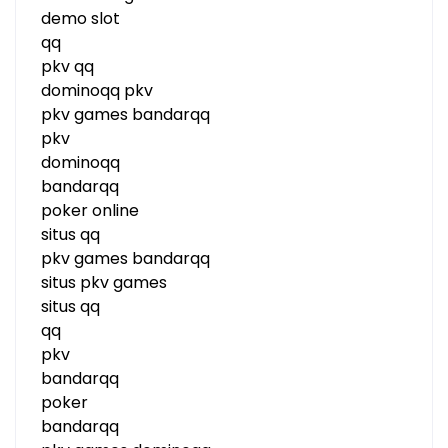
demo slot
qq
pkv qq
dominoqq pkv
pkv games bandarqq
pkv
dominoqq
bandarqq
poker online
situs qq
pkv games bandarqq
situs pkv games
situs qq
qq
pkv
bandarqq
poker
bandarqq