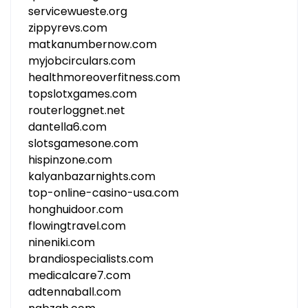
servicewueste.org
zippyrevs.com
matkanumbernow.com
myjobcirculars.com
healthmoreoverfitness.com
topslotxgames.com
routerloggnet.net
dantella6.com
slotsgamesone.com
hispinzone.com
kalyanbazarnights.com
top-online-casino-usa.com
honghuidoor.com
flowingtravel.com
nineniki.com
brandiospecialists.com
medicalcare7.com
adtennaball.com