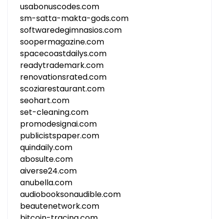
usabonuscodes.com
sm-satta-makta-gods.com
softwaredegimnasios.com
soopermagazine.com
spacecoastdailys.com
readytrademark.com
renovationsrated.com
scoziarestaurant.com
seohart.com
set-cleaning.com
promodesignai.com
publicistspaper.com
quindaily.com
abosulte.com
aiverse24.com
anubella.com
audiobooksonaudible.com
beautenetwork.com
bitcoin-tracing.com