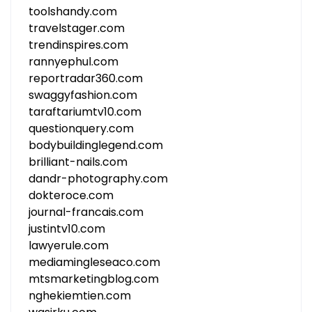
toolshandy.com
travelstager.com
trendinspires.com
rannyephul.com
reportradar360.com
swaggyfashion.com
taraftariumtv10.com
questionquery.com
bodybuildinglegend.com
brilliant-nails.com
dandr-photography.com
dokteroce.com
journal-francais.com
justintv10.com
lawyerule.com
mediamingleseaco.com
mtsmarketingblog.com
nghekiemtien.com