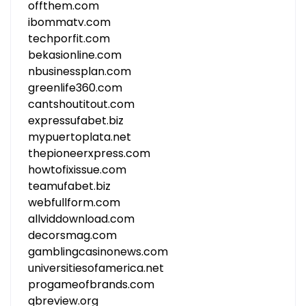
offthem.com
ibommatv.com
techporfit.com
bekasionline.com
nbusinessplan.com
greenlife360.com
cantshoutitout.com
expressufabet.biz
mypuertoplata.net
thepioneerxpress.com
howtofixissue.com
teamufabet.biz
webfullform.com
allviddownload.com
decorsmag.com
gamblingcasinonews.com
universitiesofamerica.net
progameofbrands.com
qbreview.org