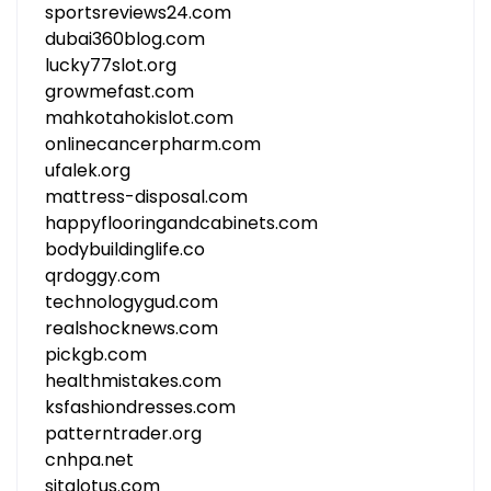
sportsreviews24.com
dubai360blog.com
lucky77slot.org
growmefast.com
mahkotahokislot.com
onlinecancerpharm.com
ufalek.org
mattress-disposal.com
happyflooringandcabinets.com
bodybuildinglife.co
qrdoggy.com
technologygud.com
realshocknews.com
pickgb.com
healthmistakes.com
ksfashiondresses.com
patterntrader.org
cnhpa.net
sitalotus.com