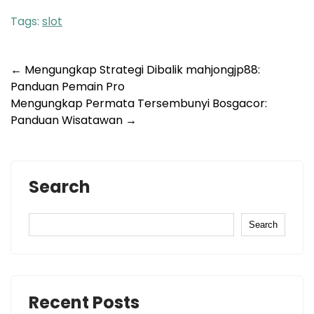
Tags:
slot
Post
←
Mengungkap Strategi Dibalik mahjongjp88:
Panduan Pemain Pro
navigation
Mengungkap Permata Tersembunyi Bosgacor:
Panduan Wisatawan
→
Search
Search
Recent Posts