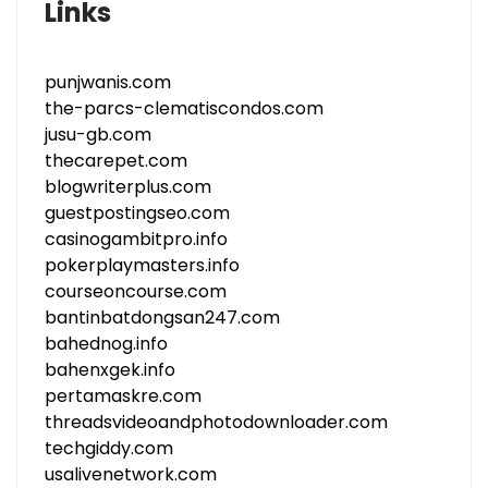
Links
punjwanis.com
the-parcs-clematiscondos.com
jusu-gb.com
thecarepet.com
blogwriterplus.com
guestpostingseo.com
casinogambitpro.info
pokerplaymasters.info
courseoncourse.com
bantinbatdongsan247.com
bahednog.info
bahenxgek.info
pertamaskre.com
threadsvideoandphotodownloader.com
techgiddy.com
usalivenetwork.com