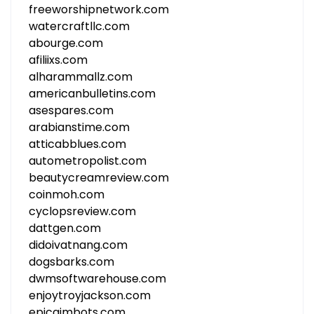
freeworshipnetwork.com
watercraftllc.com
abourge.com
afiliixs.com
alharammallz.com
americanbulletins.com
asespares.com
arabianstime.com
atticabblues.com
autometropolist.com
beautycreamreview.com
coinmoh.com
cyclopsreview.com
dattgen.com
didoivatnang.com
dogsbarks.com
dwmsoftwarehouse.com
enjoytroyjackson.com
epicaimbots.com