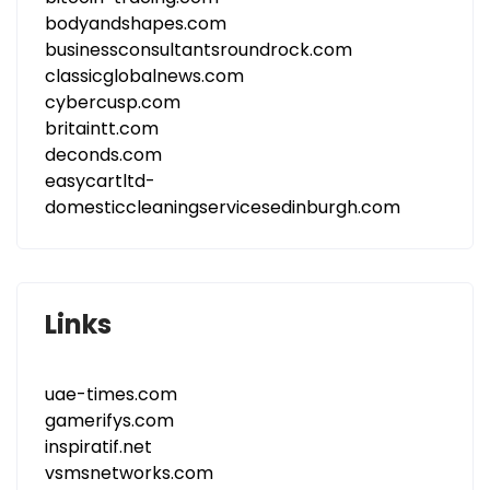
bodyandshapes.com
businessconsultantsroundrock.com
classicglobalnews.com
cybercusp.com
britaintt.com
deconds.com
easycartltd-
domesticcleaningservicesedinburgh.com
Links
uae-times.com
gamerifys.com
inspiratif.net
vsmsnetworks.com