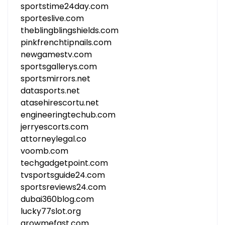
sportstime24day.com
sporteslive.com
theblingblingshields.com
pinkfrenchtipnails.com
newgamestv.com
sportsgallerys.com
sportsmirrors.net
datasports.net
atasehirescortu.net
engineeringtechub.com
jerryescorts.com
attorneylegal.co
voomb.com
techgadgetpoint.com
tvsportsguide24.com
sportsreviews24.com
dubai360blog.com
lucky77slot.org
growmefast.com