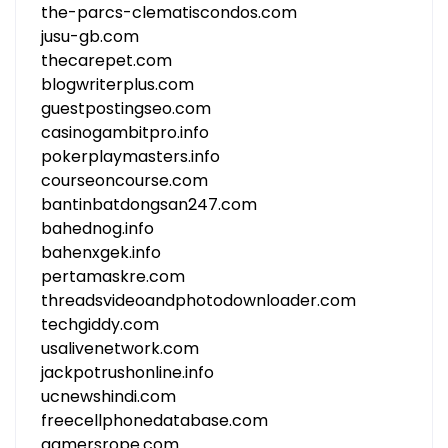
the-parcs-clematiscondos.com
jusu-gb.com
thecarepet.com
blogwriterplus.com
guestpostingseo.com
casinogambitpro.info
pokerplaymasters.info
courseoncourse.com
bantinbatdongsan247.com
bahednog.info
bahenxgek.info
pertamaskre.com
threadsvideoandphotodownloader.com
techgiddy.com
usalivenetwork.com
jackpotrushonline.info
ucnewshindi.com
freecellphonedatabase.com
gamersrope.com