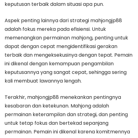
keputusan terbaik dalam situasi apa pun.
Aspek penting lainnya dari strategi mahjongjp88
adalah fokus mereka pada efisiensi. Untuk
memenangkan permainan mahjong, penting untuk
dapat dengan cepat mengidentifikasi gerakan
terbaik dan mengeksekusinya dengan tepat. Pemain
ini dikenal dengan kemampuan pengambilan
keputusannya yang sangat cepat, sehingga sering
kali membuat lawannya lengah.
Terakhir, mahjongjp88 menekankan pentingnya
kesabaran dan ketekunan. Mahjong adalah
permainan keterampilan dan strategi, dan penting
untuk tetap fokus dan bertekad sepanjang
permainan. Pemain ini dikenal karena komitmennya