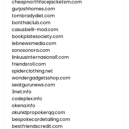
cheapnorthfacejacketsm.com
gurjoshhomes.com
tombradydiet.com
bonthaiclub.com
casusbelli-mod.com
bookplatesociety.com
lebnewsmedia.com
sonosonora.com
linkuusinternasional1.com
friendsroll.com
spiderclothing.net
wondergadgetsshop.com
seatgurunews.com
3net.info
codeplex.info
okena.info
akunidpropokerqq.com
bespokecardetailing.com
bestfriendscredit.com