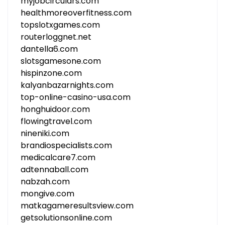
myjobcirculars.com
healthmoreoverfitness.com
topslotxgames.com
routerloggnet.net
dantella6.com
slotsgamesone.com
hispinzone.com
kalyanbazarnights.com
top-online-casino-usa.com
honghuidoor.com
flowingtravel.com
nineniki.com
brandiospecialists.com
medicalcare7.com
adtennaball.com
nabzah.com
mongive.com
matkagameresultsview.com
getsolutionsonline.com