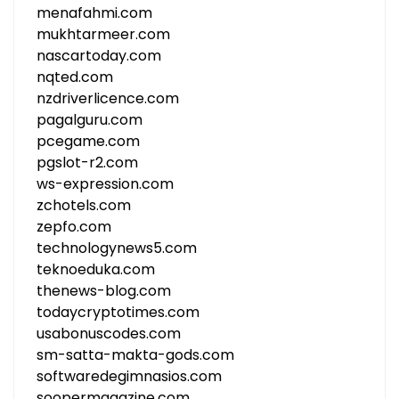
menafahmi.com
mukhtarmeer.com
nascartoday.com
nqted.com
nzdriverlicence.com
pagalguru.com
pcegame.com
pgslot-r2.com
ws-expression.com
zchotels.com
zepfo.com
technologynews5.com
teknoeduka.com
thenews-blog.com
todaycryptotimes.com
usabonuscodes.com
sm-satta-makta-gods.com
softwaredegimnasios.com
soopermagazine.com