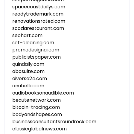
spacecoastdailys.com
readytrademark.com
renovationsrated.com
scoziarestaurant.com
seohart.com
set-cleaning.com
promodesignai.com
publicistspaper.com
quindaily.com
abosulte.com
aiverse24.com
anubella.com
audiobooksonaudible.com
beautenetwork.com
bitcoin-tracing.com
bodyandshapes.com
businessconsultantsroundrock.com
classicglobalnews.com