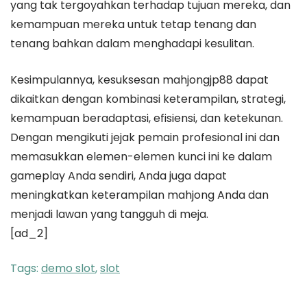
yang tak tergoyahkan terhadap tujuan mereka, dan
kemampuan mereka untuk tetap tenang dan
tenang bahkan dalam menghadapi kesulitan.
Kesimpulannya, kesuksesan mahjongjp88 dapat
dikaitkan dengan kombinasi keterampilan, strategi,
kemampuan beradaptasi, efisiensi, dan ketekunan.
Dengan mengikuti jejak pemain profesional ini dan
memasukkan elemen-elemen kunci ini ke dalam
gameplay Anda sendiri, Anda juga dapat
meningkatkan keterampilan mahjong Anda dan
menjadi lawan yang tangguh di meja.
[ad_2]
Tags:
demo slot
,
slot