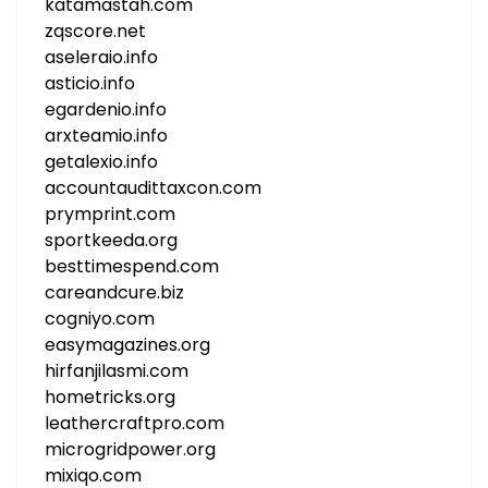
katamastah.com
zqscore.net
aseleraio.info
asticio.info
egardenio.info
arxteamio.info
getalexio.info
accountaudittaxcon.com
prymprint.com
sportkeeda.org
besttimespend.com
careandcure.biz
cogniyo.com
easymagazines.org
hirfanjilasmi.com
hometricks.org
leathercraftpro.com
microgridpower.org
mixiqo.com