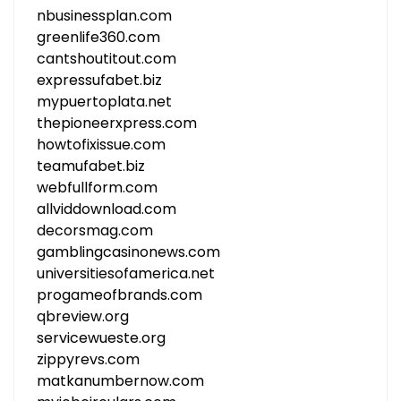
nbusinessplan.com
greenlife360.com
cantshoutitout.com
expressufabet.biz
mypuertoplata.net
thepioneerxpress.com
howtofixissue.com
teamufabet.biz
webfullform.com
allviddownload.com
decorsmag.com
gamblingcasinonews.com
universitiesofamerica.net
progameofbrands.com
qbreview.org
servicewueste.org
zippyrevs.com
matkanumbernow.com