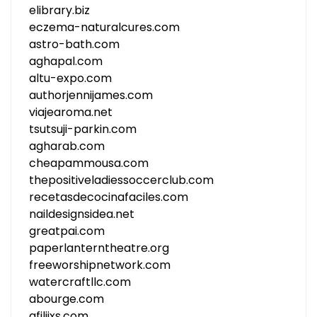
elibrary.biz
eczema-naturalcures.com
astro-bath.com
aghapal.com
altu-expo.com
authorjennijames.com
viajearoma.net
tsutsuji-parkin.com
agharab.com
cheapammousa.com
thepositiveladiessoccerclub.com
recetasdecocinafaciles.com
naildesignsidea.net
greatpai.com
paperlanterntheatre.org
freeworshipnetwork.com
watercraftllc.com
abourge.com
afiliixs.com